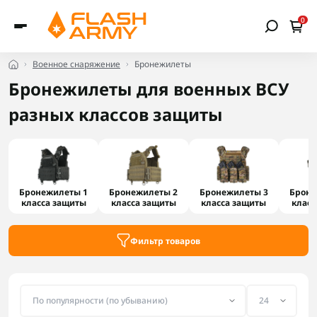
0
Военное снаряжение
Бронежилеты
Бронежилеты для военных ВСУ
разных классов защиты
Бронежилеты 1
Бронежилеты 2
Бронежилеты 3
Броне
класса защиты
класса защиты
класса защиты
класс
Фильтр товаров