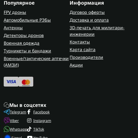
Популярное
Информация
цветах для маскировки в разных зонах.
FPV дроны
Договор оферты
На Flash Army вы можете купить бронежилет ВСУ
Автомобильные РЭБы
Доставка и оплата
с оперативной доставкой и гарантией качества. В
Антенны
3D-печать для милитари-
наличии — армейские бронежилеты разных
инженерии
Детекторы дронов
конфигураций, с быстрой доставкой по Украине.
Контакты
Военная одежда
Вся продукция из проверенных материалов,
Карта сайта
Турникеты и бандажи
соответствует боевым стандартам и подходит
Производители
Военные/тактические аптечки
под военную форму ВСУ. Для более полной
(AMЗИ)
Акции
защиты вместе с бронежилетом также можно
подобрать
шлемы
.
Мы в соцсетях
Telegram
Facebook
Viber
Instagram
Whatsapp
TikTok
Signal
YouTube