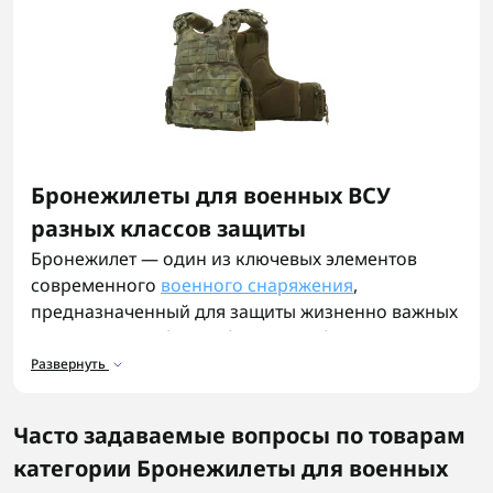
Бронежилеты для военных ВСУ
разных классов защиты
Бронежилет — один из ключевых элементов
современного
военного снаряжения
,
предназначенный для защиты жизненно важных
органов. Он работает благодаря баллистическим
материалам и вставкам – пластинам, которые
Развернуть
поглощают или останавливают удар от шара,
обломка или другой угрозы. Купить бронежилет
Часто задаваемые вопросы по товарам
ждя реальных боевых условий – это не просто
категории Бронежилеты для военных
логистика, а забота о жизни.