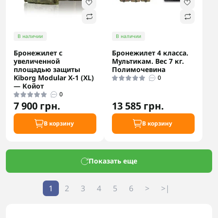
В наличии
В наличии
Бронежилет с
Бронежилет 4 класса.
увеличенной
Мультикам. Вес 7 кг.
площадью защиты
Полимочевина
Kiborg Modular X-1 (XL)
0
— Койот
0
7 900 грн.
13 585 грн.
В корзину
В корзину
Показать еще
1
2
3
4
5
6
>
>|