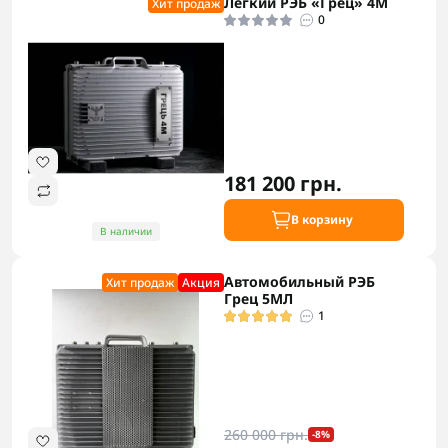
Легкий РЭБ «Грец» 4М
Хит продаж
0
181 200 грн.
В корзину
В наличии
Автомобильный РЭБ
Хит продаж
Акция
Грец 5МЛ
1
260 000 грн.
-8%