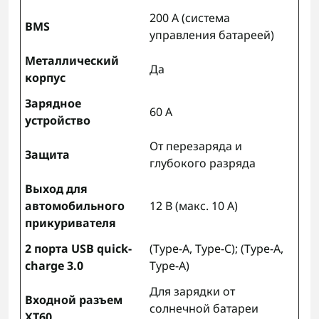
200 А (система
BMS
управления батареей)
Металлический
Да
корпус
Зарядное
60 А
устройство
От перезаряда и
Защита
глубокого разряда
Выход для
автомобильного
12 В (макс. 10 А)
прикуривателя
2 порта USB quick-
(Type-A, Type-C); (Type-A,
charge 3.0
Type-A)
Для зарядки от
Входной разъем
солнечной батареи
XT60