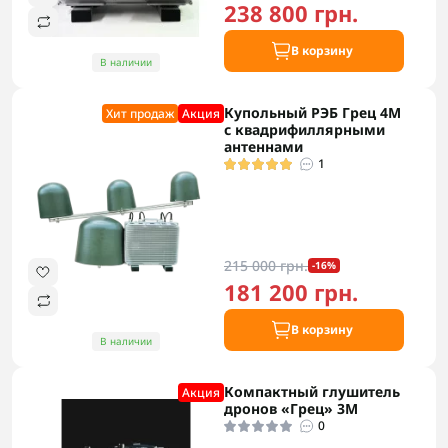
238 800 грн.
В корзину
В наличии
Купольный РЭБ Грец 4М
Хит продаж
Акция
с квадрифиллярными
антеннами
1
215 000 грн.
-16%
181 200 грн.
В корзину
В наличии
Компактный глушитель
Акция
дронов «Грец» 3М
0