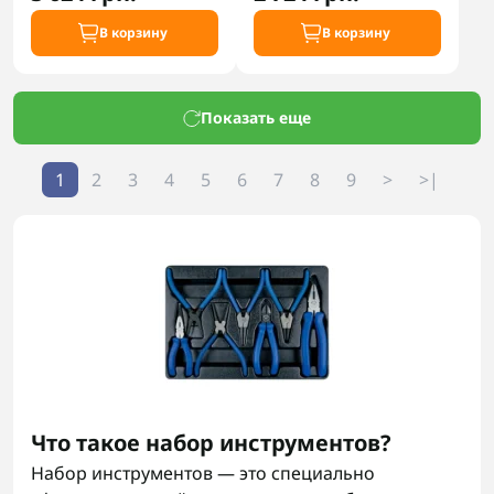
В корзину
В корзину
Показать еще
1
2
3
4
5
6
7
8
9
>
>|
Что такое набор инструментов?
Набор инструментов — это специально