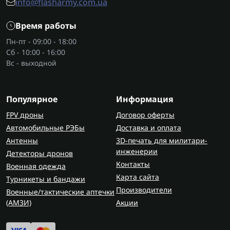
info@flasharmy.com.ua
Самый простой базовый набор инструмента для
повседневного использования обычно состоит
Время работы
из основных ключей, нескольких головок,
Пн-пт - 09:00 - 18:00
отверток и т. д.
Сб - 10:00 - 16:00
Вс - выходной
Универсальный набор ручного инструмента —
это самый популярный тип, который сочетает
разные комплекты для более широких задач,
Популярное
Информация
сюда входят
накидные ключи
, трещотки,
FPV дроны
Договор оферты
пассатижи, молоток и другие инструменты
Автомобильные РЭБы
Доставка и оплата
самого распространенного использования.
Антенны
3D-печать для милитари-
Также есть профессиональные и
инженерии
Детекторы дронов
специализированные наборы для опытных
Контакты
Военная одежда
водителей и механиков.
Карта сайта
Турникеты и бандажи
Что обычно входит в набор
Производители
Военные/тактические аптечки
инструментов?
(AMЗИ)
Акции
В базовый комплект практически любого кейса