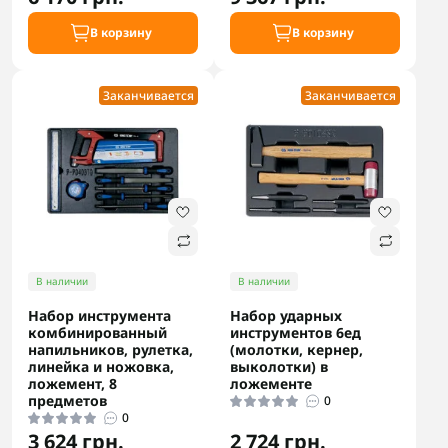
В корзину
В корзину
Заканчивается
Заканчивается
В наличии
В наличии
Набор инструмента
Набор ударных
комбинированный
инструментов 6ед
напильников, рулетка,
(молотки, кернер,
линейка и ножовка,
выколотки) в
ложемент, 8
ложементе
предметов
0
0
3 624 грн.
2 724 грн.