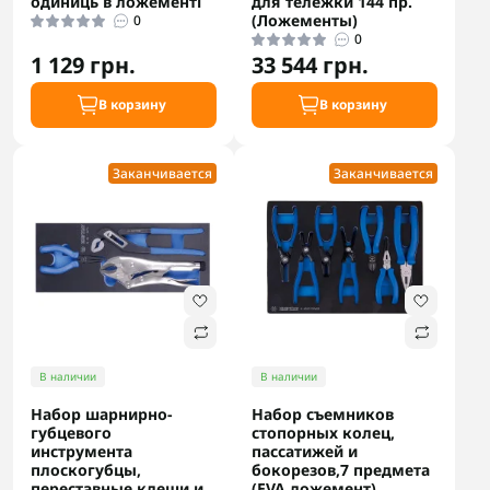
одиниць в ложементі
для тележки 144 пр.
(Ложементы)
0
0
1 129 грн.
33 544 грн.
В корзину
В корзину
Заканчивается
Заканчивается
В наличии
В наличии
Набор шарнирно-
Набор съемников
губцевого
стопорных колец,
инструмента
пассатижей и
плоскогубцы,
бокорезов,7 предмета
переставные клещи и
(EVA ложемент)