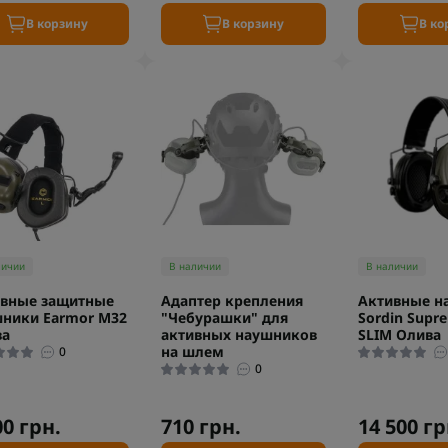
В корзину
В корзину
В ко
личии
В наличии
В наличии
ивные защитные
Адаптер крепления
Активные н
ники Earmor M32
"Чебурашки" для
Sordin Supr
ва
активных наушников
SLIM Олива
на шлем
0
0
00 грн.
710 грн.
14 500 гр