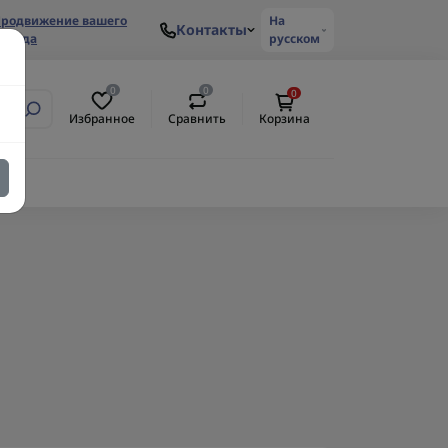
родвижение вашего
На
Контакты
ренда
русском
0
0
0
Избранное
Сравнить
Корзина