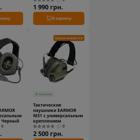
.
1 990 грн.
рзину
В корзину
Заканчивается
В наличии
Тактические
EARMOR
наушники EARMOR
ерсальным
M31 с универсальным
 Черный
креплением
0
0
.
2 500 грн.