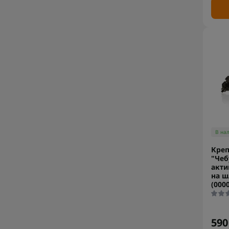
В на
Креп
"Чеб
акти
на ш
(000
590