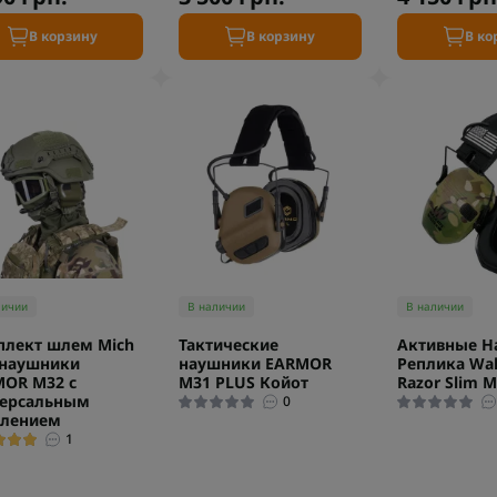
В корзину
В корзину
В ко
личии
В наличии
В наличии
лект шлем Mich
Тактические
Активные Н
 наушники
наушники EARMOR
Реплика Wal
OR M32 с
M31 PLUS Койот
Razor Slim M
версальным
0
плением
1