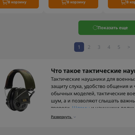
В корзину
В корзину
В ко
Показать еще
1
2
3
4
5
>
Что такое тактические на
Тактические наушники для военных
защиту слуха, удобство общения и
обычных моделей, тактические во
шум, а и позволяют слышать важны
тревоги.
Шлемы
и наушники должн
крепления.
Развернуть
Принципы работы тактиче