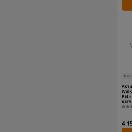
В на
Акт
Walk
Patri
патч
4 1