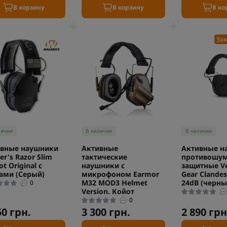
В корзину
В корзину
В ко
Зак
личии
В наличии
В наличии
ивные наушники
Активные
Активные н
er's Razor Slim
тактические
противошу
ot Original с
наушники с
защитные V
ами (Серый)
микрофоном Earmor
Gear Clandes
M32 MOD3 Helmet
24dB (черны
0
Version. Койот
0
50 грн.
3 300 грн.
2 890 грн