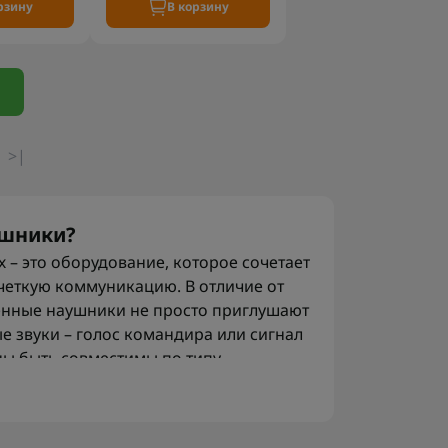
рзину
В корзину
>|
ушники?
 – это оборудование, которое сочетает
 четкую коммуникацию. В отличие от
енные наушники не просто приглушают
е звуки – голос командира или сигнал
ы быть совместимы по типу
ских наушников