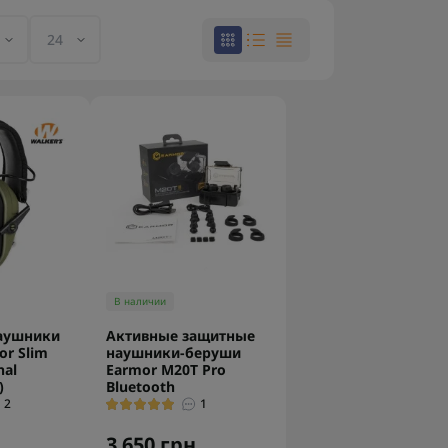
В наличии
аушники
Активные защитные
or Slim
наушники-беруши
nal
Earmor M20T Pro
)
Bluetooth
2
1
.
3 650 грн.