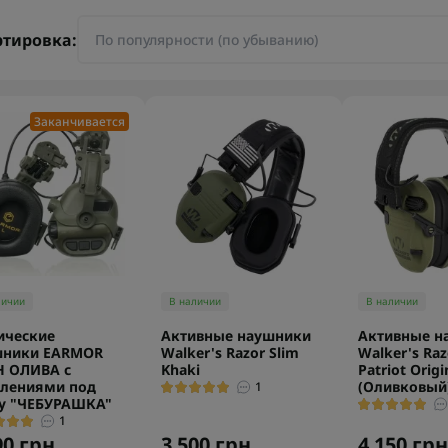
ртировка:
Заканчивается
личии
В наличии
В наличии
ические
Активные наушники
Активные н
шники EARMOR
Walker's Razor Slim
Walker's Raz
H ОЛИВА с
Khaki
Patriot Origi
лениями под
(Оливковый
1
у "ЧЕБУРАШКА"
1
90 грн.
3 500 грн.
4 150 грн