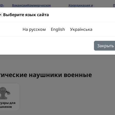
3D-
Вакансии
Коммерческое
Координация и
П
предложение
сотрудничество
б
×
Выберите язык сайта
ров
На русском
English
Українська
Закрыть
я
Блог
Контакты
тические наушники военные
суары для
шников