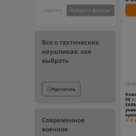
Сбросить
Выберите фильтры
Все о тактических
наушниках: как
выбрать
В на
Прочитать
Комп
PE +
EARM
уни
кре
Современное
военное