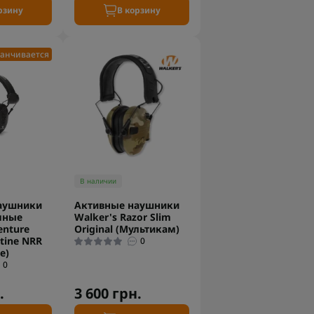
рзину
В корзину
анчивается
В наличии
аушники
Активные наушники
мные
Walker's Razor Slim
enture
Original (Мультикам)
tine NRR
0
е)
0
.
3 600 грн.