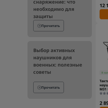
снаряжение: что
12 
необходимо для
защиты
Прочитать
Выбор активных
наушников для
военных: полезные
советы
В на
Такт
нау
Прочитать
M31 
2 8