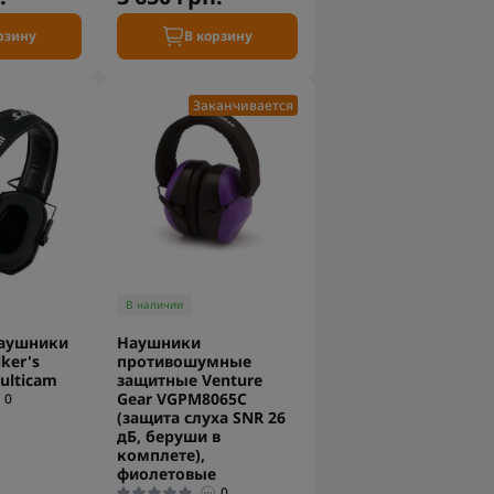
рзину
В корзину
Заканчивается
В наличии
аушники
Наушники
ker's
противошумные
ulticam
защитные Venture
Gear VGPM8065C
0
(защита слуха SNR 26
дБ, беруши в
комплете),
фиолетовые
0