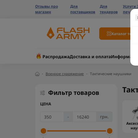
Отзывы про
Для
Для
Услуги 
магазин
поставщиков
тендеров
печати
Каталог това
Распродажа
Доставка и оплата
Информаци
Военное снаряжение
Тактические наушники
Так
Фильтр товаров
ЦЕНА
-
грн.
Аксес
нау