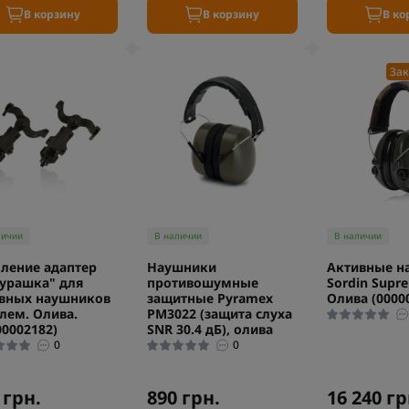
В корзину
В корзину
В ко
Зак
личии
В наличии
В наличии
ление адаптер
Наушники
Активные н
урашка" для
противошумные
Sordin Supre
вных наушников
защитные Pyramex
Олива (0000
лем. Олива.
PM3022 (защита слуха
00002182)
SNR 30.4 дБ), олива
0
0
 грн.
890 грн.
16 240 гр