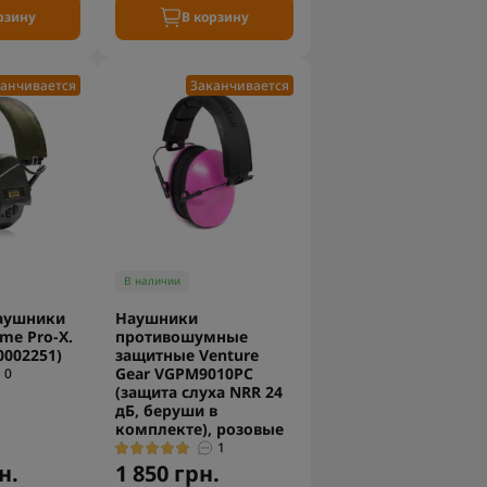
рзину
В корзину
анчивается
Заканчивается
В наличии
аушники
Наушники
me Pro-X.
противошумные
0002251)
защитные Venture
Gear VGPM9010PC
0
(защита слуха NRR 24
дБ, беруши в
комплекте), розовые
1
н.
1 850 грн.