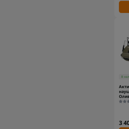
В на
Акт
науш
Оли
3 4