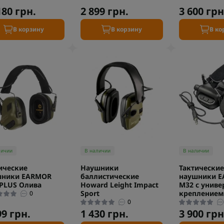
180 грн.
2 899 грн.
3 600 грн
В корзину
В корзину
В ко
личии
В наличии
В наличии
ические
Наушники
Тактические
шники EARMOR
баллистические
наушники 
PLUS Олива
Howard Leight Impact
M32 с унив
Sport
креплением
0
0
99 грн.
1 430 грн.
3 900 грн