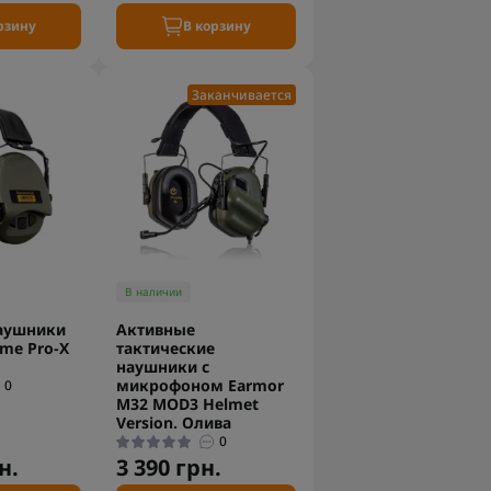
рзину
В корзину
Заканчивается
В наличии
аушники
Активные
eme Pro-X
тактические
наушники с
микрофоном Earmor
0
M32 MOD3 Helmet
Version. Олива
0
н.
3 390 грн.