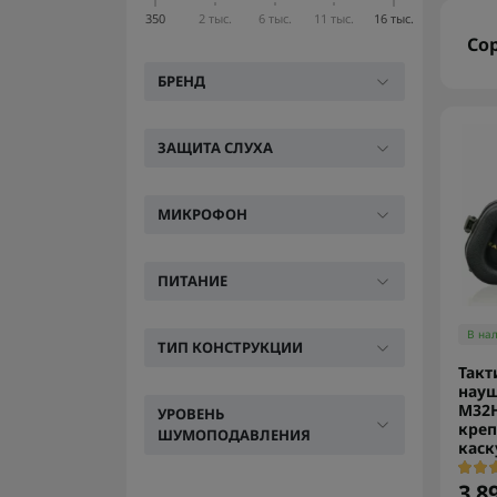
350
2 тыс.
6 тыс.
11 тыс.
16 тыс.
Со
БРЕНД
ЗАЩИТА СЛУХА
МИКРОФОН
ПИТАНИЕ
В на
ТИП КОНСТРУКЦИИ
Такт
нау
M32
УРОВЕНЬ
креп
ШУМОПОДАВЛЕНИЯ
каск
3 8