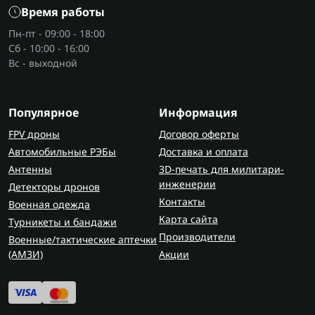
Мотоциклы
, в отличие от мотороллеров, берут
Время работы
под скорость, трассу и более активную езду.
Пн-пт - 09:00 - 18:00
Мотороллер — под спокойный ежедневный
Сб - 10:00 - 16:00
маршрут, ровную посадку и более легкое
Вс - выходной
управление.
Основные характеристики
Популярное
Информация
мотороллеров
FPV дроны
Договор оферты
В мотороллере проверяют объем двигателя,
Автомобильные РЭБы
Доставка и оплата
мощность, тип запуска, зажигание, тормоза,
Антенны
3D-печать для милитари-
подвеску, колеса, свет, багажник и допустимую
инженерии
Детекторы дронов
нагрузку. В 150-кубовых моделях могут быть
Контакты
Военная одежда
литые легкосплавные колеса, электронное
Карта сайта
Турникеты и бандажи
зажигание CDI, сигнализация и задний багажник.
Производители
Военные/тактические аптечки
(AMЗИ)
Акции
Для неровных дорог важны клиренс и подвеска.
Для города — маневренность, свет, тормоза и
место под мелкие вещи. Для пассажиров —
длина сиденья и запас тяги.