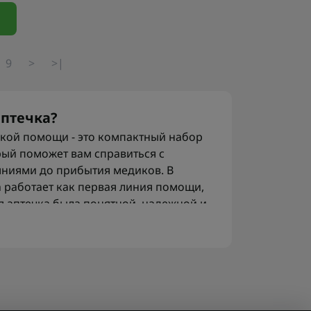
9
>
>|
аптечка?
кой помощи - это компактный набор
рый поможет вам справиться с
ниями до прибытия медиков. В
а работает как первая линия помощи,
я аптечка была понятной, надежной и
ых ситуациях аптечка часто дополняет
ицины
, обеспечивая быстрый доступ к
 и мини-наборы, а также