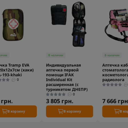
личии
В наличии
В наличии
чка Tramp EVA
Индивидуальная
Аптечка каб
20х12х7см (хаки)
аптечка первой
стоматолога
-193-khaki
помощи IFAK
косметолог
Individual Kit
радиолога
0
расширенная (с
турникетом ДНЕПР)
0
 грн.
3 805 грн.
7 666 грн
В корзину
В корзину
В ко