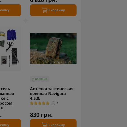
рзину
В корзину
В наличии
ксель
Аптечка тактическая
ванная
военная Navigara
ке с
4.5.0.
росом
1
0
.
830 грн.
рзину
В корзину