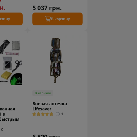
н.
5 037 грн.
рзину
В корзину
В наличии
Боевая аптечка
ванная
Lifesaver
1 в
1
 быстрым
0
.
6 820 грн.