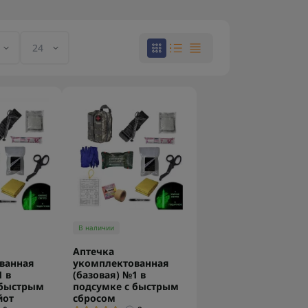
В наличии
Аптечка
ванная
укомплектованная
1 в
(базовая) №1 в
 быстрым
подсумке с быстрым
йот
сбросом