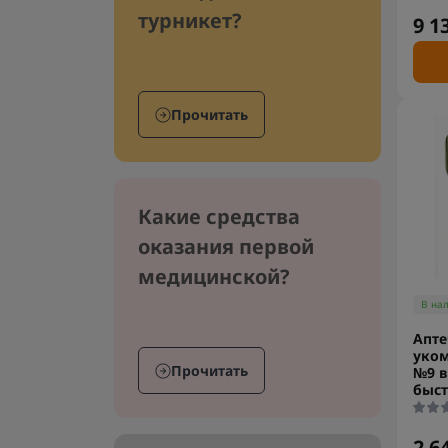
турникет?
9 1
Прочитать
Какие средства
оказания первой
медицинской?
В на
Апте
уком
Прочитать
№9 в
быс
2 6