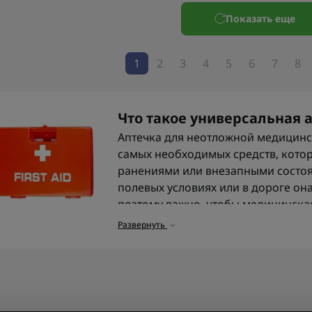
Показать еще
1
2
3
4
5
6
7
8
Что такое универсальная 
Аптечка для неотложной медицинс
самых необходимых средств, кото
ранениями или внезапными состоя
полевых условиях или в дороге он
поэтому важно, чтобы медицинска
удобной в использовании. В военн
Развернуть
другие элементы
тактической мед
базовым инструментам.
Виды аптечек
Сегодня можно встретить большие