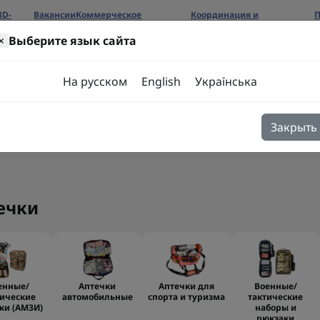
3D-
Вакансии
Коммерческое
Координация и
П
предложение
сотрудничество
б
×
Выберите язык сайта
ров
На русском
English
Українська
Закрыть
я
Блог
Контакты
ечки
енные/
Аптечки
Аптечки для
Военные/
тические
автомобильные
спорта и туризма
тактические
ки (AMЗИ)
наборы и
рюкзаки