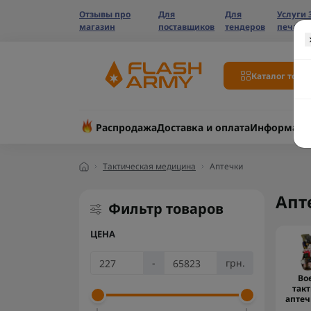
Отзывы про
Для
Для
Услуги 
магазин
поставщиков
тендеров
печати
Каталог това
Распродажа
Доставка и оплата
Информаци
Тактическая медицина
Аптечки
Апт
Фильтр товаров
ЦЕНА
-
грн.
Во
так
аптеч