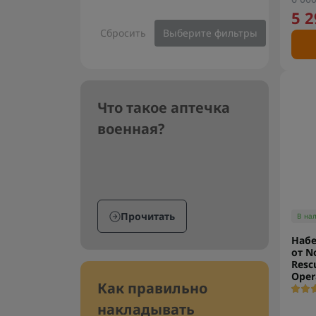
5 2
Сбросить
Выберите фильтры
Что такое аптечка
военная?
Прочитать
В на
Набе
от N
Resc
Oper
Как правильно
накладывать