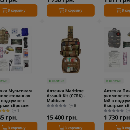
В корзину
В корзину
В ко
личии
В наличии
В наличии
чка Мультикам
Аптечка Maritime
Аптечка Пи
плектованная
Assault Kit (CCRK) -
укомплекто
 подсумке с
Multicam
№8 в подсум
трым сбросом
быстрым сб
0
1
45 грн.
15 400 грн.
1 730 грн
В корзину
В корзину
В ко