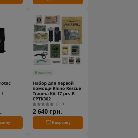
В наличии
rotac
Набор для первой
помощи Rhino Rescue
Trauma Kit 17 pcs-B
1
CPTK302
0
.
2 640 грн.
рзину
В корзину