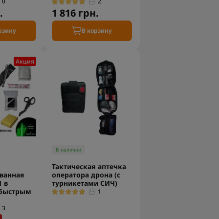
0
2
.
1 816 грн.
рзину
В корзину
Акция
В наличии
Тактическая аптечка
ванная
оператора дрона (с
1 в
турникетами СИЧ)
 быстрым
1
3