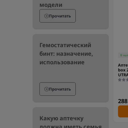
модели
Прочитать
Гемостатический
бинт: назначение,
В на
использование
Апте
box 
UTRA
Прочитать
288
Какую аптечку
должна иметь семья