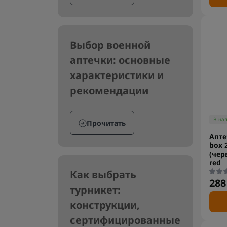
Выбор военной
аптечки: основные
характеристики и
рекомендации
В на
Прочитать
Апте
box 
(чер
red
Как выбрать
288
турникет:
конструкции,
сертифицированные