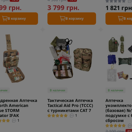
99 грн.
3 799 грн.
1 821 грн
В корзину
В корзину
В ко
личии
В наличии
В наличии
дренная Аптечка
Тактическая Аптечка
Аптечка
orth American
Tactical Aid Pro (TCCC)
укомплекто
ue STORM
с турникетами CAT 7
(базовая) №
ator IFAK
подсумке с
1
сбросом
1
2 100 грн.
-5%