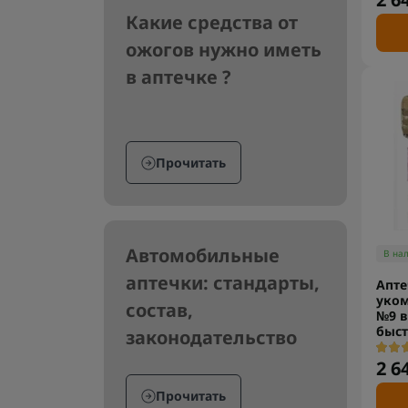
Какие средства от
ожогов нужно иметь
в аптечке ?
Прочитать
Автомобильные
В на
аптечки: стандарты,
Апте
уком
состав,
№9 в
быс
законодательство
2 6
Прочитать