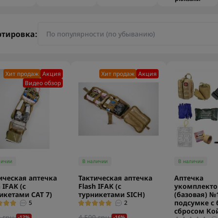
ртировка:
Хит продаж
Акция
Хит продаж
Акция
Видео обзор
личии
В наличии
В наличии
ическая аптечка
Тактическая аптечка
Аптечка
 IFAK (с
Flash IFAK (с
укомплекто
икетами CAT 7)
турникетами SICH)
(базовая) №
подсумке с
5
2
сбросом Ко
 грн.
4 500 грн.
-12%
-16%