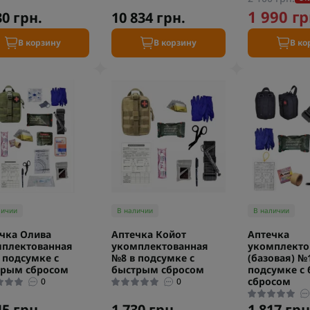
1 990 гр
30 грн.
10 834 грн.
В корзину
В корзину
В ко
личии
В наличии
В наличии
чка Олива
Аптечка Койот
Аптечка
плектованная
укомплектованная
укомплекто
 подсумке с
№8 в подсумке с
(базовая) №
трым сбросом
быстрым сбросом
подсумке с
сбросом
0
0
45 грн.
1 730 грн.
1 817 грн