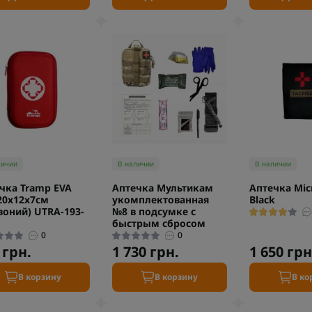
личии
В наличии
В наличии
чка Tramp EVA
Аптечка Мультикам
Аптечка Mic
20х12х7см
укомплектованная
Black
воний) UTRA-193-
№8 в подсумке с
быстрым сбросом
0
0
 грн.
1 730 грн.
1 650 грн
В корзину
В корзину
В ко