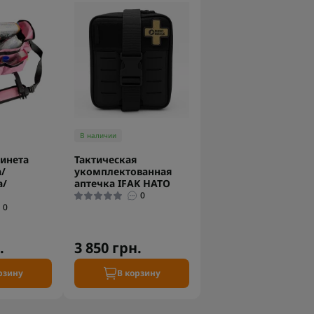
В наличии
инета
Тактическая
/
укомплектованная
а/
аптечка IFAK НАТО
0
0
.
3 850 грн.
рзину
В корзину