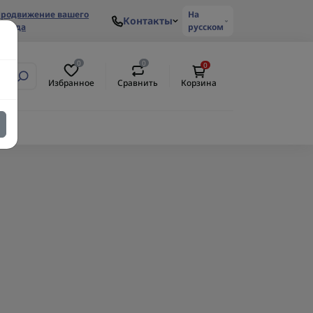
родвижение вашего
На
Контакты
ренда
русском
0
0
0
Избранное
Сравнить
Корзина