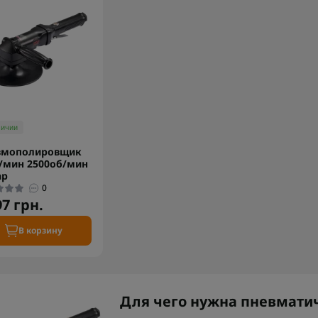
личии
вмополировщик
/мин 2500об/мин
ар
0
97 грн.
В корзину
Для чего нужна пневмати