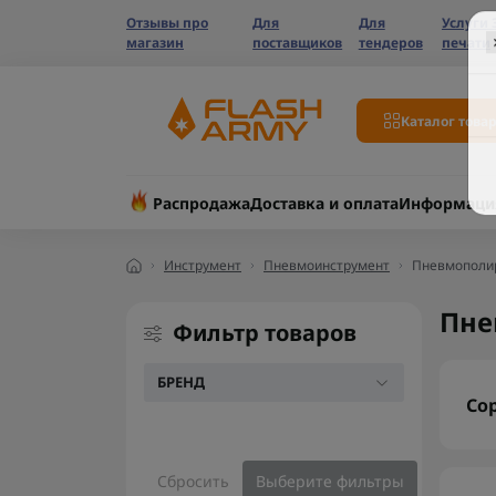
Отзывы про
Для
Для
Услуги 
магазин
поставщиков
тендеров
печати
Каталог това
Распродажа
Доставка и оплата
Информаци
Инструмент
Пневмоинструмент
Пневмополи
Пне
Фильтр товаров
БРЕНД
Со
Сбросить
Выберите фильтры