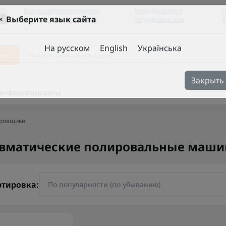
3D-
Вакансии
Коммерческое
Координация и
П
предложение
сотрудничество
б
×
Выберите язык сайта
ров
На русском
English
Українська
Закрыть
я
Блог
Контакты
ровщики
вматические полировальные маши
ртировка: