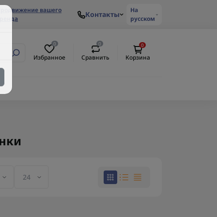
родвижение вашего
На
Контакты
ренда
русском
0
0
0
Избранное
Сравнить
Корзина
нки