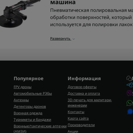
машина
Пневматическая полировальная ма
обработки поверхностей, который 
используется для полировки лакок
мелких царапин и придания повер
Развернуть
Подходит для работы в автосервиса
оборотов и возможность длительно
Основные характеристики
При выборе пневматической поли
Популярное
внимание на ключевые параметры
Информация
FPV дроны
Договор оферты
скорость вращения;
Автомобильные РЭБы
Доставка и оплата
рабочее давление;
Антенны
3D-печать для милитари-
диаметр полировального круга;
инженерии
Детекторы дронов
удобство конструкции и баланс.
Контакты
Военная одежда
Карта сайта
Турникеты и бандажи
Инструмент подключается к воздуш
Производители
Военные/тактические аптечки
работы используют совместимые р
(AMЗИ)
Акции