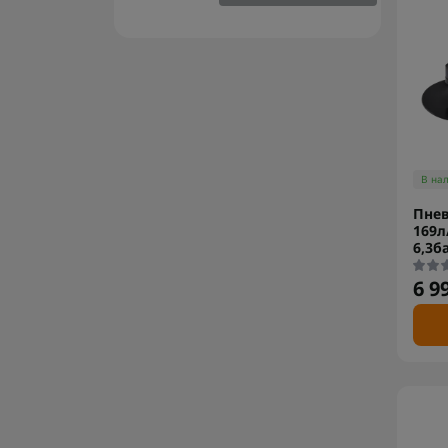
В на
Пне
169л
6,3б
6 9