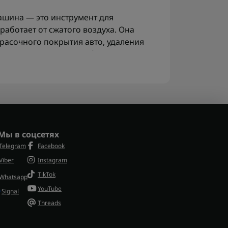
шина — это инструмент для
работает от сжатого воздуха. Она
расочного покрытия авто, удаления
хности равномерного блеска.
х и на СТО, где важны стабильность
го использования без перегрева.
 инструмента
ровальной машинки стоит обращать
:
Мы в соцсетях
Telegram
Facebook
Viber
Instagram
TikTok
Whatsapp
YouTube
Signal
Threads
ной системе, поэтому для стабильной
ешения, в том числе наборы