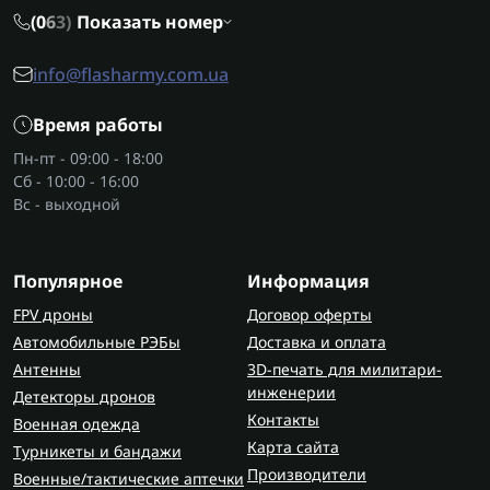
советуем выбирать проверенные решения. Во
(0
6
3)
Показать номер
Flash Army собраны разные модели: от простых
итогов под магазины до более универсальных
info@flasharmy.com.ua
модульных вариантов. Здесь можно подобрать
итог и другое
военное снаряжение
в
Время работы
зависимости от задачи — для тренировок или
для боевых выходов.
Пн-пт - 09:00 - 18:00
Сб - 10:00 - 16:00
Вс - выходной
Популярное
Информация
FPV дроны
Договор оферты
Автомобильные РЭБы
Доставка и оплата
Антенны
3D-печать для милитари-
инженерии
Детекторы дронов
Контакты
Военная одежда
Карта сайта
Турникеты и бандажи
Производители
Военные/тактические аптечки