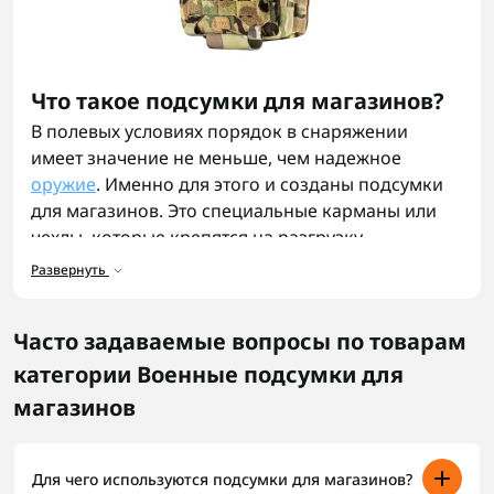
Что такое подсумки для магазинов?
В полевых условиях порядок в снаряжении
имеет значение не меньше, чем надежное
оружие
. Именно для этого и созданы подсумки
для магазинов. Это специальные карманы или
чехлы, которые крепятся на разгрузку,
бронежилет или тактический ремень. Они
Развернуть
удерживают магазины в удобном положении и
позволяют быстро достать их в нужный момент.
Часто задаваемые вопросы по товарам
Назначение подсумков для
категории Военные подсумки для
магазинов
магазинов
Главная задача
подсумков
— хранить магазины с
боеприпасами доступными и защищенными. В
стрессовых условиях боя даже секунды на
Для чего используются подсумки для магазинов?