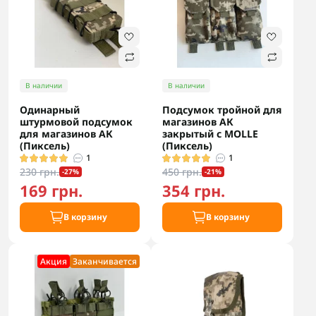
В наличии
В наличии
Одинарный
Подсумок тройной для
штурмовой подсумок
магазинов АК
для магазинов АК
закрытый с MOLLE
(Пиксель)
(Пиксель)
1
1
230 грн.
450 грн.
-27%
-21%
169 грн.
354 грн.
В корзину
В корзину
Акция
Заканчивается