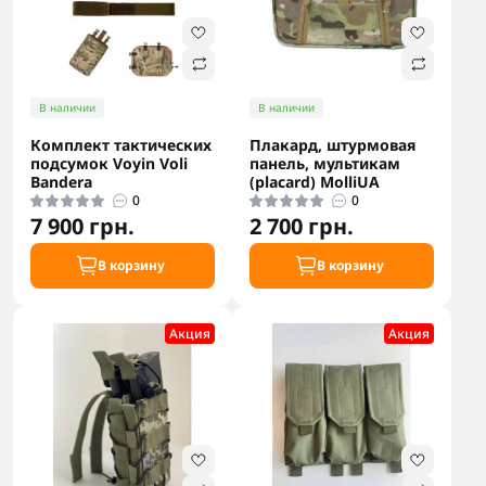
В наличии
В наличии
Комплект тактических
Плакард, штурмовая
подсумок Voyin Voli
панель, мультикам
Bandera
(рlacard) MolliUA
0
0
7 900 грн.
2 700 грн.
В корзину
В корзину
Акция
Акция