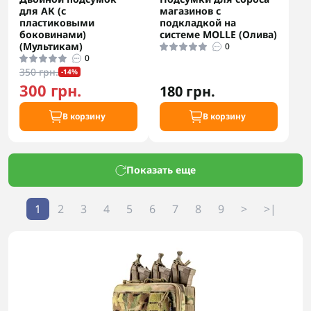
для АК (с
магазинов с
пластиковыми
подкладкой на
боковинами)
системе MOLLE (Олива)
(Мультикам)
0
0
350 грн.
-14%
300 грн.
180 грн.
В корзину
В корзину
Показать еще
1
2
3
4
5
6
7
8
9
>
>|