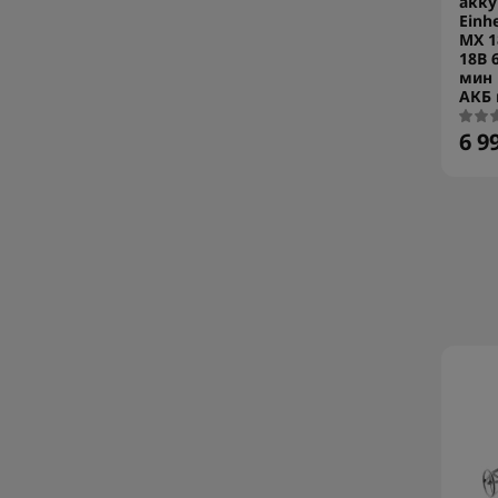
акк
Einhe
MX 1
18В 
мин 
АКБ 
6 9