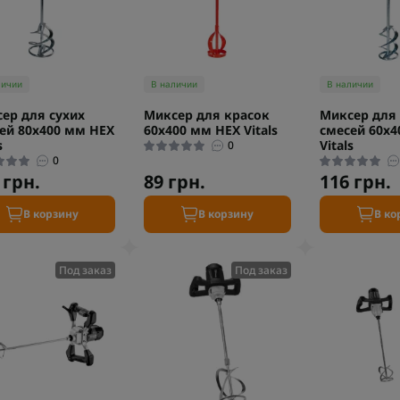
личии
В наличии
В наличии
ер для сухих
Миксер для красок
Миксер для 
ей 80х400 мм HEX
60х400 мм HEX Vitals
смесей 60х4
s
Vitals
0
0
 грн.
89 грн.
116 грн.
В корзину
В корзину
В ко
Под заказ
Под заказ