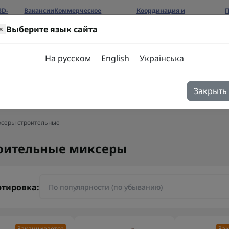
3D-
Вакансии
Коммерческое
Координация и
П
предложение
сотрудничество
б
×
Выберите язык сайта
ров
На русском
English
Українська
Закрыть
я
Блог
Контакты
серы строительные
оительные миксеры
ртировка:
Заканчивается
Зак