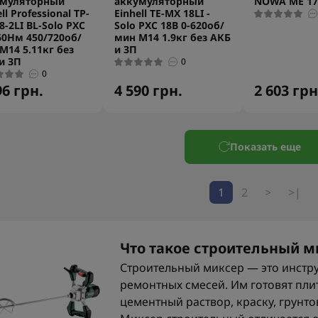
умуляторный
аккумуляторный
NOWA ME 17
ll Professional TP-
Einhell TE-MX 18LI -
8-2LI BL-Solo PXC
Solo PXC 18В 0-620об/
60Нм 450/720об/
мин М14 1.9кг без АКБ
М14 5.11кг без
и ЗП
и ЗП
0
0
96 грн.
4 590 грн.
2 603 грн
Показать еще
1
2
>
>|
Что такое строительный м
Строительный миксер — это инстр
ремонтных смесей. Им готовят пли
цементный раствор, краску, грунто