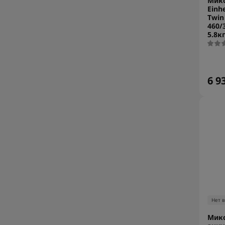
Микс
Einh
Twin
460/
5.8к
6 9
Нет 
Микс