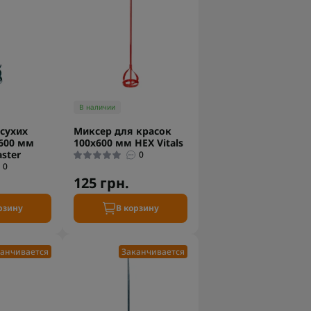
В наличии
сухих
Миксер для красок
600 мм
100х600 мм HEX Vitals
aster
0
0
125 грн.
рзину
В корзину
анчивается
Заканчивается