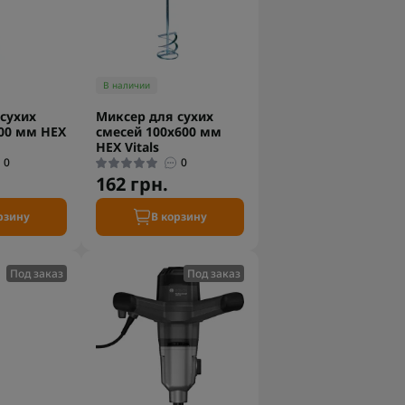
В наличии
сухих
Миксер для сухих
00 мм HEX
смесей 100х600 мм
HEX Vitals
0
0
162 грн.
рзину
В корзину
Под заказ
Под заказ