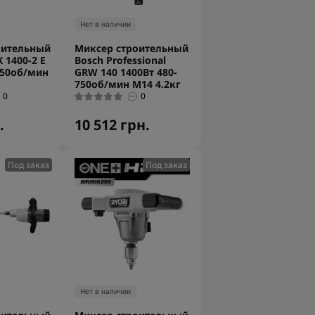
Нет в наличии
оительный
Миксер строительный
X 1400-2 E
Bosch Professional
750об/мин
GRW 140 1400Вт 480-
750об/мин М14 4.2кг
0
0
.
10 512 грн.
Под заказ
Под заказ
Нет в наличии