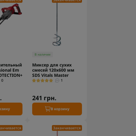
В наличии
оительный
Миксер для сухих
sional Em
смесей 120х600 мм
OTECTION+
SDS Vitals Master
0
1
.
241 грн.
рзину
В корзину
анчивается
Заканчивается