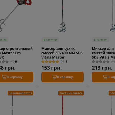
личии
В наличии
В наличии
ер строительный
Миксер для сухих
Миксер для 
ls Master Em
смесей 80х400 мм SDS
смесей 100х
BR
Vitals Master
SDS Vitals M
0
1
88 грн.
153 грн.
213 грн.
В корзину
В корзину
В ко
Заканчивается
Заканчивается
Зак