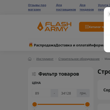
Отзывы про
Для
Для
Услуги 
магазин
поставщиков
тендеров
печати
Каталог това
Распродажа
Доставка и оплата
Информаци
Инструмент
Строительное оборудование
Мик
Стр
Фильтр товаров
ЦЕНА
Со
-
грн.