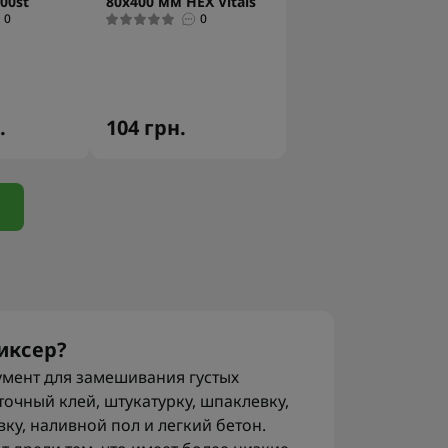
00st
80х400 мм HEX Vitals
0
0
.
104 грн.
иксер?
умент для замешивания густых
точный клей, штукатурку, шпаклевку,
вку, наливной пол и легкий бетон.