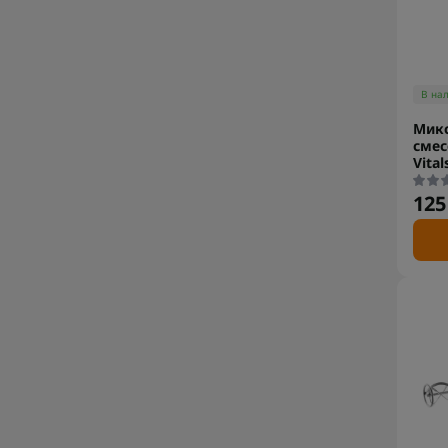
В на
Микс
смес
Vital
125