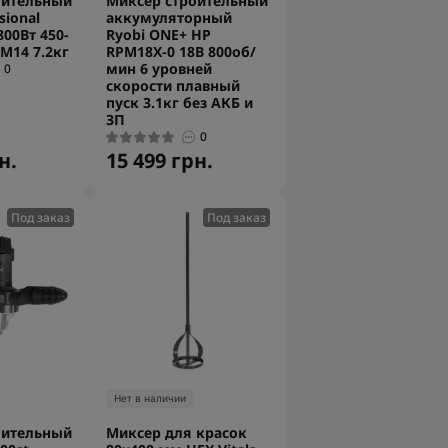
оительный
Миксер строительный
sional
аккумуляторный
800Вт 450-
Ryobi ONE+ HP
М14 7.2кг
RPM18X-0 18В 800об/
мин 6 уровней
0
скорости плавный
пуск 3.1кг без АКБ и
ЗП
0
н.
15 499 грн.
Под заказ
Под заказ
Нет в наличии
оительный
Миксер для красок