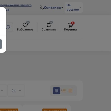
родвижение вашего
На
Контакты
ренда
русском
0
0
0
Избранное
Сравнить
Корзина
анчивается
Заканчивается