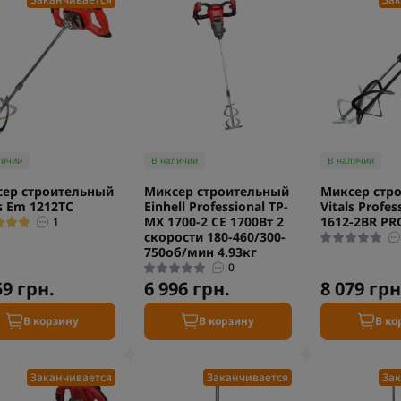
личии
В наличии
В наличии
ер строительный
Миксер строительный
Миксер стр
ls Em 1212TC
Einhell Professional TP-
Vitals Profes
MX 1700-2 CE 1700Вт 2
1612-2BR PR
1
скорости 180-460/300-
750об/мин 4.93кг
0
59 грн.
6 996 грн.
8 079 грн
В корзину
В корзину
В ко
Заканчивается
Заканчивается
Зак