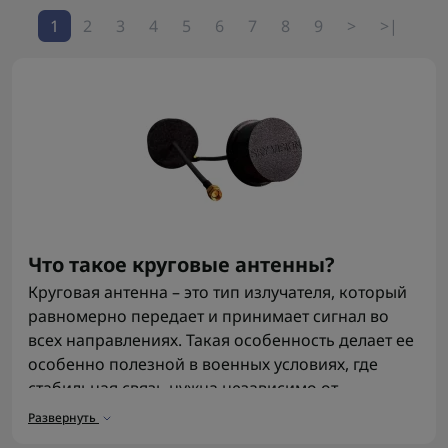
1
2
3
4
5
6
7
8
9
>
>|
Что такое круговые антенны?
Круговая антенна – это тип излучателя, который
равномерно передает и принимает сигнал во
всех направлениях. Такая особенность делает ее
особенно полезной в военных условиях, где
стабильная связь нужна независимо от
положения передатчика или приемника.
Развернуть
Благодаря работе на разных частотах и