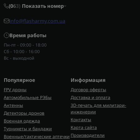
При выборе стоит учитывать:
(0
6
3)
Показать номер
необходимую дальность работы;
тип поляризации;
info@flasharmy.com.ua
условия использования – мобильные или
Время работы
стационарные;
совместимость с вашим оборудованием.
Пн-пт - 09:00 - 18:00
Сб - 10:00 - 16:00
Где купить круговые антенны?
Вс - выходной
Надежные модели круговых антен вы найдете на
сайте
Flash Army
. Здесь можно заказать круговые
Популярное
антенны с гарантией качества, быстрой
Информация
доставкой по Украине и поддержкой
FPV дроны
Договор оферты
специалистов.
Автомобильные РЭБы
Доставка и оплата
Антенны
3D-печать для милитари-
инженерии
Детекторы дронов
Контакты
Военная одежда
Карта сайта
Турникеты и бандажи
Производители
Военные/тактические аптечки