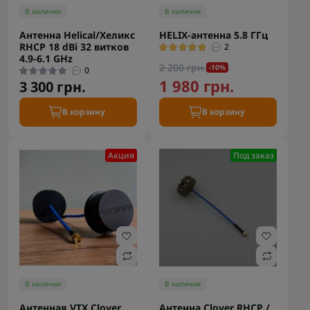
В наличии
В наличии
Антенна Helical/Хеликс
HELIX-антенна 5.8 ГГц
RHCP 18 dBi 32 витков
2
4.9-6.1 GHz
2 200 грн.
-10%
0
1 980 грн.
3 300 грн.
В корзину
В корзину
Акция
Под заказ
В наличии
В наличии
Антенная VTX Clover
Антенна Clover RHCP /