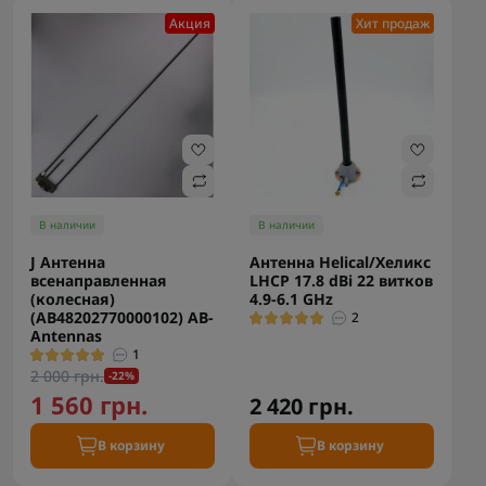
Акция
Хит продаж
В наличии
В наличии
J Антенна
Антенна Helical/Хеликс
всенаправленная
LHCP 17.8 dBi 22 витков
(колесная)
4.9-6.1 GHz
(АB48202770000102) AB-
2
Antennas
1
2 000 грн.
-22%
1 560 грн.
2 420 грн.
В корзину
В корзину