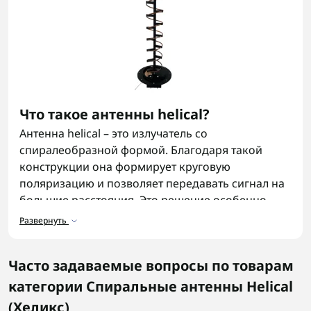
Что такое антенны helical?
Антенна helical – это излучатель со
спиралеобразной формой. Благодаря такой
конструкции она формирует круговую
поляризацию и позволяет передавать сигнал на
большие расстояния. Это решение особенно
актуально там, где стабильная связь имеет
Развернуть
критическое значение.
Назначение антенн helical
Часто задаваемые вопросы по товарам
Антенна helical используется для качественной
категории Спиральные антенны Helical
связи между передатчиком и приемником на
(Хеликс)