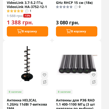
VideoLink 3.7-5.2 ГГц
GHz RHCP 15 см (18в)
VideoLink HA-3752-12-1
0
1
1 588 грн.
-13%
1 388 грн.
3 080 грн.
В корзину
В корзину
В наличии
В наличии
Антенна HELICAL
Антенны для РЭБ RAD
1.2GHz 11dBi 7-виткова
1.1 400-1100 МГц (3 шт
SMA
диапазон по выбору)