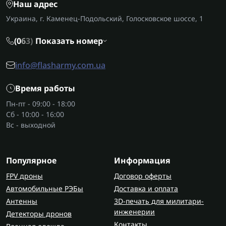
Наш адрес
необходимый уровень усиления;
угол излучения;
Украина, г. Каменец-Подольский, Голосковское шоссе, 1
тип разъема;
габариты и вес для совместимости с
(0
6
3)
Показать номер
передатчиком или приемником.
info@flasharmy.com.ua
Антенна хеликс должна быть не только
производительной, но и удобно
Время работы
интегрированной в вашу систему.
Пн-пт - 09:00 - 18:00
Сб - 10:00 - 16:00
Где приобрести антенны
Вс - выходной
Надежные военные антенны helix доступны в
магазине
Flash Army
. Здесь вы получите
гарантию качества, проверенные модели и
Популярное
Информация
быструю доставку по Украине.
FPV дроны
Договор оферты
Автомобильные РЭБы
Доставка и оплата
Антенны
3D-печать для милитари-
инженерии
Детекторы дронов
Контакты