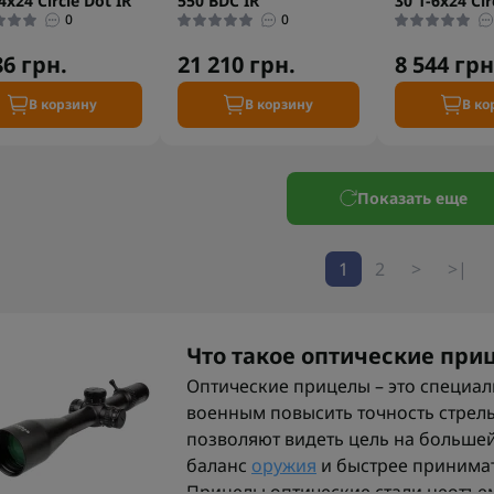
4x24 Circle Dot IR
550 BDC IR
30 1-6x24 Cir
0
0
86 грн.
21 210 грн.
8 544 грн
В корзину
В корзину
В ко
Показать еще
1
2
>
>|
Что такое оптические при
Оптические прицелы – это специал
военным повысить точность стрель
позволяют видеть цель на большей
баланс
оружия
и быстрее принимат
Прицелы оптические стали неотъе