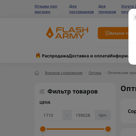
Отзывы про
Для
Для
Услуги 
магазин
поставщиков
тендеров
печати
Каталог това
Распродажа
Доставка и оплата
Информаци
Военное снаряжение
Оптика
Оптические пр
Опт
Фильтр товаров
ЦЕНА
Со
-
грн.