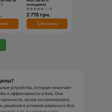
cle Dot IR
4x32 30/30 (с
кольцами)
0
0
.
2 778 грн.
рзину
В корзину
целы?
ьные устройства, которые помогают
бы и эффективность в бою. Они
 дальности, лучше контролировать
ь решения в условиях реального боя.
млемой частью современного