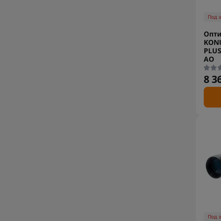
Под 
Опти
KON
PLUS
AO
8 3
Под 