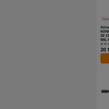
Под 
Опти
KON
30 1
MIL-
20 