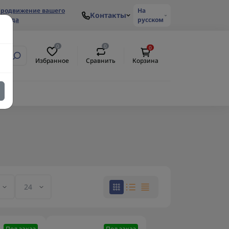
родвижение вашего
На
Контакты
ренда
русском
0
0
0
Избранное
Сравнить
Корзина
Под заказ
Под заказ