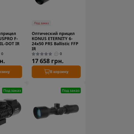
Под заказ
 прицел
Оптический прицел
SPRO F-
KONUS ETERNITY 6-
IL-DOT IR
24x50 PRS Ballistic FFP
IR
0
0
н.
17 658 грн.
рзину
В корзину
Под заказ
Под заказ