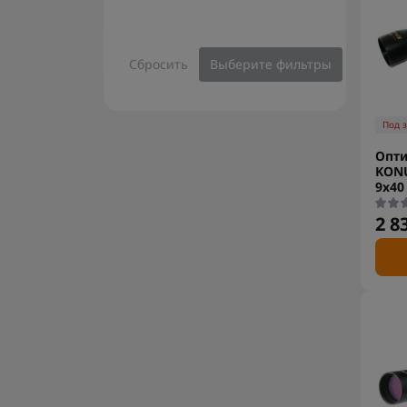
Сбросить
Выберите фильтры
Под 
Опти
KON
9x40
2 8