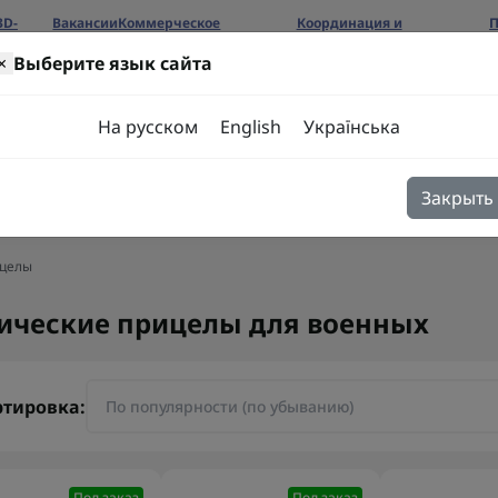
3D-
Вакансии
Коммерческое
Координация и
П
предложение
сотрудничество
б
×
Выберите язык сайта
ров
На русском
English
Українська
Закрыть
я
Блог
Контакты
ицелы
ические прицелы для военных
ртировка:
Под заказ
Под заказ