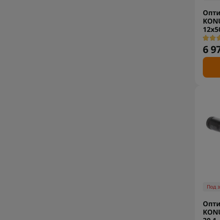
Опти
KON
12x5
6 9
Под 
Опти
KON