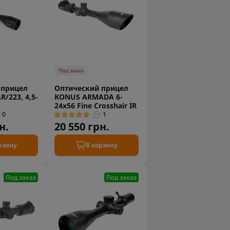
Под заказ
 прицел
Оптический прицел
/223, 4,5-
KONUS ARMADA 6-
24x56 Fine Crosshair IR
0
1
н.
20 550 грн.
рзину
В корзину
Под заказ
Под заказ