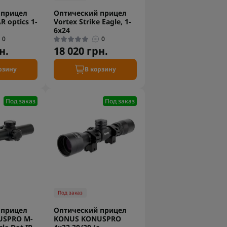
 прицел
Оптический прицел
 optics 1-
Vortex Strike Eagle, 1-
6х24
0
0
н.
18 020 грн.
рзину
В корзину
Под заказ
Под заказ
Под заказ
 прицел
Оптический прицел
USPRO M-
KONUS KONUSPRO