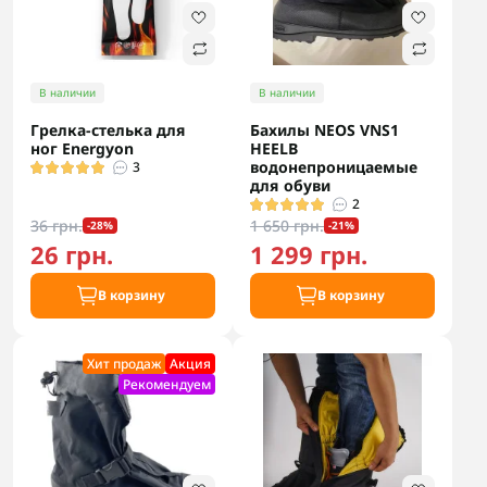
В наличии
В наличии
Грелка-стелька для
Бахилы NEOS VNS1
ног Energyon
HEELB
водонепроницаемые
3
для обуви
2
36 грн.
1 650 грн.
-28%
-21%
26 грн.
1 299 грн.
В корзину
В корзину
Хит продаж
Акция
Рекомендуем