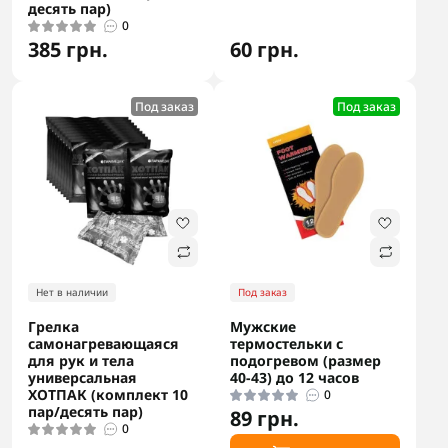
десять пар)
0
385 грн.
60 грн.
Под заказ
Под заказ
Нет в наличии
Под заказ
Грелка
Мужские
самонагревающаяся
термостельки с
для рук и тела
подогревом (размер
универсальная
40-43) до 12 часов
ХОТПАК (комплект 10
0
пар/десять пар)
89 грн.
0