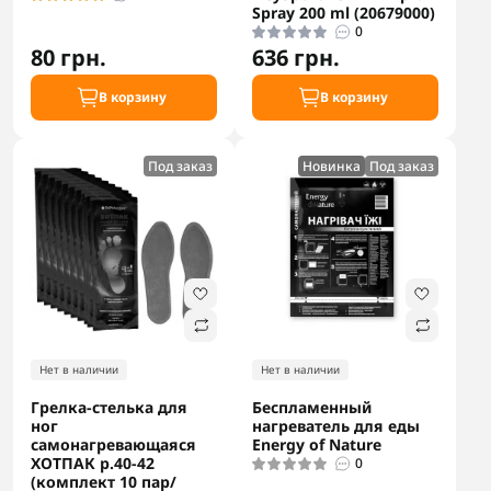
Spray 200 ml (20679000)
0
80 грн.
636 грн.
В корзину
В корзину
Под заказ
Новинка
Под заказ
Нет в наличии
Нет в наличии
Грелка-стелька для
Беспламенный
ног
нагреватель для еды
самонагревающаяся
Energy of Nature
ХОТПАК р.40-42
0
(комплект 10 пар/