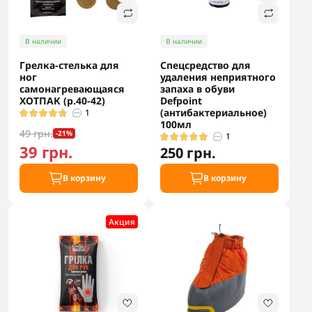
В наличии
В наличии
Грелка-стелька для
Спецсредство для
ног
удаления неприятного
самонагревающаяся
запаха в обуви
ХОТПАК (р.40-42)
Defpoint
(антибактериальное)
1
100мл
49 грн.
-21%
1
39 грн.
250 грн.
В корзину
В корзину
Акция