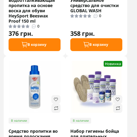
Водоотталкивающая
Универсальное
пропитка на основе
средство для очистки
воска для обуви
GLOBAL WASH
HeySport Beeswax
0
Proof 150 ml
0
376 грн.
358 грн.
В корзину
В корзину
Новинка
В наличии
В наличии
Средство пропитки во
Набор гигиены бойца
время полоскания
для длительных