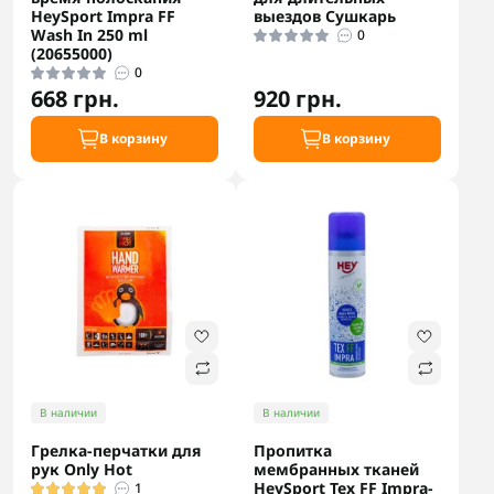
HeySport Impra FF
выездов Сушкарь
Wash In 250 ml
0
(20655000)
0
668 грн.
920 грн.
В корзину
В корзину
В наличии
В наличии
Грелка-перчатки для
Пропитка
рук Only Hot
мембранных тканей
HeySport Tex FF Impra-
1