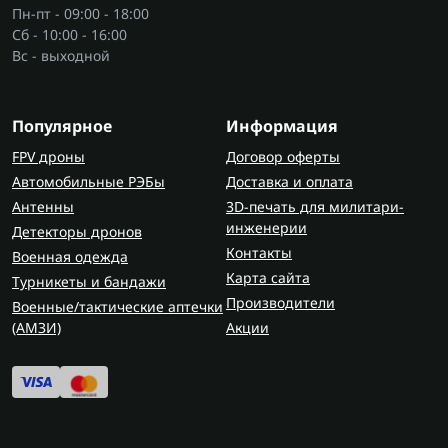
сохраняют тепло, не давая замерзнуть пальцам.
Пн-пт - 09:00 - 18:00
Для сухости стоит выбрать сушкар, ведь пот
Сб - 10:00 - 16:00
также способствует быстрому охлаждению.
Вс - выходной
Удобно, когда все необходимое снаряжение,
включая
туристические кофеварки
, легко
Популярное
Информация
подобрать в одном месте - именно такой
FPV дроны
Договор оферты
функционал предлагает маркетплейс FlashArmy.
Автомобильные РЭБы
Доставка и оплата
Где приобрести резиновые бахилы?
Антенны
3D-печать для милитари-
инженерии
Подобрать резиновые бахилы и утепленные
Детекторы дронов
Контакты
модели можно на сайте. В FlashArmy удобно
Военная одежда
Карта сайта
собрать комплект для походов или службы - от
Турникеты и бандажи
защиты ног до полного комплекта военного
Производители
Военные/тактические аптечки
снаряжения. Когда ноги сухие и теплые, никакие
(AMЗИ)
Акции
препятствия не страшны на вашем пути.