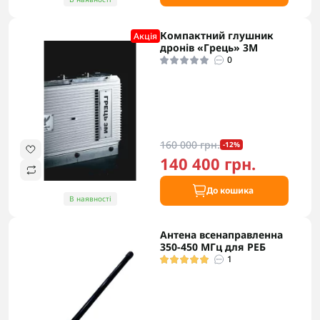
Компактний глушник
Акцiя
дронів «Грець» 3М
0
160 000 грн.
-12%
140 400 грн.
До кошика
В наявності
Антена всенаправленна
350-450 МГц для РЕБ
1