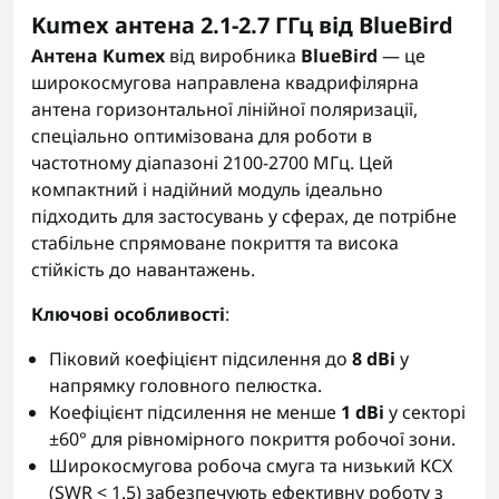
Kumex антена 2.1-2.7 ГГц від BlueBird
Антена Kumex
від виробника
BlueBird
— це
широкосмугова направлена квадрифілярна
антена горизонтальної лінійної поляризації,
спеціально оптимізована для роботи в
частотному діапазоні 2100-2700 МГц. Цей
компактний і надійний модуль ідеально
підходить для застосувань у сферах, де потрібне
стабільне спрямоване покриття та висока
стійкість до навантажень.
Ключові особливості
:
Піковий коефіцієнт підсилення до
8 dBi
у
напрямку головного пелюстка.
Коефіцієнт підсилення не менше
1 dBi
у секторі
±60° для рівномірного покриття робочої зони.
Широкосмугова робоча смуга та низький КСХ
(SWR < 1.5) забезпечують ефективну роботу з