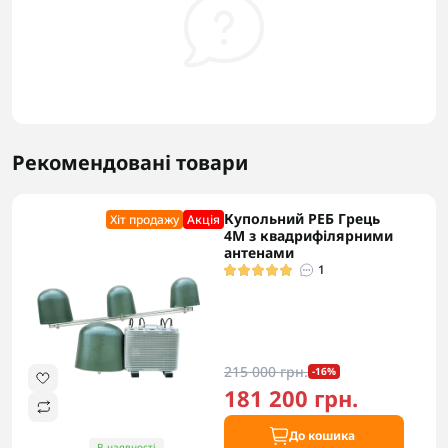
Рекомендовані товари
Купольний РЕБ Грець
Хіт продажу
Акцiя
4М з квадрифілярними
антенами
1
215 000 грн.
-16%
181 200 грн.
До кошика
В наявності