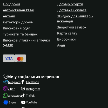
FPV дрони
Договір оферти
Автомобільні РЕБи
Доставка і оплата
Антени
3D-друк для мілітарі-
інженерії
Детектори дронів
Зворотній зв’язок
Військовий одяг
Карта сайту
Турнікети та бандажі
Виробники
Військові / тактичні аптечки
(AMЗІ)
Акції
Ми у соціальних мережах
Telegram
Facebook
Viber
Instagram
Whatsapp
TikTok
Signal
YouTube