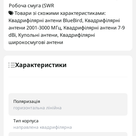
Робоча смуга (SWR
Товари зі схожими характеристиками:
Квадрифілярні антени BlueBird
,
Квадрифілярні
антени 2001-3000 МГц
,
Квадрифілярні антени 7-9
dBi
,
Купольні антени
,
Квадрифілярні
широкосмугові антени
Характеристики
Поляризація
горизонтальна лінійна
Тип корпуса
направлена квадрифілярна