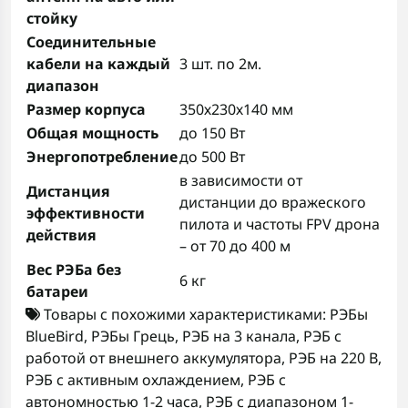
стойку
Соединительные
кабели на каждый
3 шт. по 2м.
диапазон
Размер корпуса
350х230х140 мм
Общая мощность
до 150 Вт
Энергопотребление
до 500 Вт
в зависимости от
Дистанция
дистанции до вражеского
эффективности
пилота и частоты FPV дрона
действия
– от 70 до 400 м
Вес РЭБа без
6 кг
батареи
Товары с похожими характеристиками:
РЭБы
BlueBird
,
РЭБы Грець
,
РЭБ на 3 канала
,
РЭБ с
работой от внешнего аккумулятора
,
РЭБ на 220 В
,
РЭБ с активным охлаждением
,
РЭБ с
автономностью 1-2 часа
,
РЭБ с диапазоном 1-