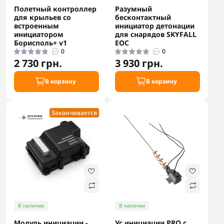
Полетный контроллер
Разумный
для крыльев со
бесконтактный
встроенным
инициатор детонации
инициатором
для снарядов SKYFALL
Борисполь+ v1
EOC
0
0
2 730 грн.
3 930 грн.
В корзину
В корзину
Заканчивается
В наличии
В наличии
Модуль инициации -
Ус инициации PRO с