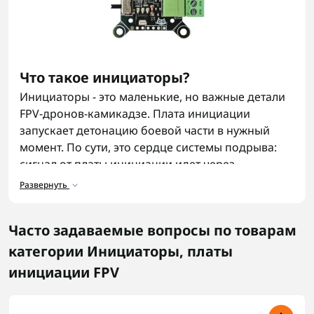
Что такое инициаторы?
Инициаторы - это маленькие, но важные детали
FPV-дронов-камикадзе. Плата инициации
запускает детонацию боевой части в нужный
момент. По сути, это сердце системы подрыва:
сигнал от платы инициации идет через
контроллер на механизм активации. Без
Развернуть
надежного инициатора дрон не сработает
предсказуемо, и даже качественные запчасти не
Часто задаваемые вопросы по товарам
помогут. Если вы ищете, где можно купить
инициатор, могут также понадобиться
категории Инициаторы, платы
крепления для РЭБ
антенн и другие
инициации FPV
комплектующие.
Роль инициаторов в дронах