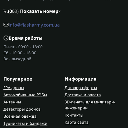
купить нужно, являются точность, стабильность и
надежность. Инициаторы позволяют дрону
(0
6
3)
Показать номер
сработать именно в тот момент, когда это нужно.
Они работают вместе с другими
info@flasharmy.com.ua
комплектующими, выбирают их обычно с другим
Время работы
необходимым военным снаряжением, включая
аксессуары для оружия
, обеспечивая
Пн-пт - 09:00 - 18:00
эффективность всей системы.
Сб - 10:00 - 16:00
Вс - выходной
Как правильно выбрать
инициаторы?
Популярное
Информация
Перед тем как инициатор купить, важно
проверять совместимость с платой инициации и
FPV дроны
Договор оферты
контроллером. Надежная плата инициации
Автомобильные РЭБы
Доставка и оплата
обеспечивает правильную передачу сигнала и
Антенны
3D-печать для милитари-
стабильную работу механизма. Это особенно
инженерии
Детекторы дронов
критично при выполнении боевого задания, где
Контакты
Военная одежда
оператор не имеет шанса на ошибку.
Карта сайта
Турникеты и бандажи