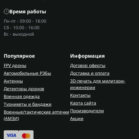
дышать самостоятельно. Кислородный аппарат
Время работы
для дыхания применяют во время
Пн-пт - 09:00 - 18:00
восстановления после ранений, операций или
Сб - 10:00 - 16:00
тяжелых заболеваний. В комплексе с уходом и
Вс - выходной
контролем состояния такой кислородный
аппарат значительно облегчает процесс
выздоровления. Особенно это актуально в
Популярное
Информация
период
реабилитации и восстановления
.
FPV дроны
Договор оферты
Где и кто использует кислородный
Автомобильные РЭБы
Доставка и оплата
концентратор и кислородную
Антенны
3D-печать для милитари-
инженерии
Детекторы дронов
систему?
Контакты
Военная одежда
Такой концентратор кислорода используют в
Карта сайта
Турникеты и бандажи
госпиталях, реабилитационных центрах и дома.
Производители
Военные/тактические аптечки
Часто кислородные системы сочетают с
(AMЗИ)
Акции
медицинскими кроватями
, создавая
полноценную среду ухода. Они необходимы как
тяжелобольным, так и тем, кто проходит