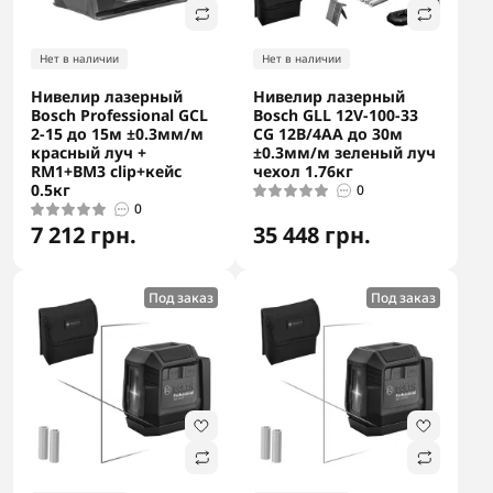
Нет в наличии
Нет в наличии
Нивелир лазерный
Нивелир лазерный
Bosch Professional GCL
Bosch GLL 12V-100-33
2-15 до 15м ±0.3мм/м
CG 12В/4АА до 30м
красный луч +
±0.3мм/м зеленый луч
RM1+BM3 clip+кейс
чехол 1.76кг
0.5кг
0
0
7 212 грн.
35 448 грн.
Под заказ
Под заказ