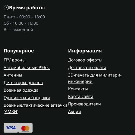
потолок, перенести высоту розеток, выставить
Время работы
перегородку или кухонные шкафы. Длину
Пн-пт - 09:00 - 18:00
комнаты, высоту проема и расстояние между
Сб - 10:00 - 16:00
точками лучше измеряют
лазерные дальномеры
,
Вс - выходной
потому что уровень дает направление, а не
размер.
Популярное
Информация
Виды лазерных уровней
FPV дроны
Договор оферты
Точечные модели переносят метки между
Автомобильные РЭБы
Доставка и оплата
поверхностями. Линейные дают одну
Антенны
3D-печать для милитари-
горизонталь или вертикаль. Крестовые строят
инженерии
Детекторы дронов
две линии под 90°. 3D и 4D уровни проектируют
Контакты
Военная одежда
плоскости на 360° и удобны для плитки по
Карта сайта
периметру, потолка и профиля. Ротационные
Турникеты и бандажи
Производители
берут для больших помещений и работы с
Военные/тактические аптечки
(AMЗИ)
Акции
приемником.
Особенности и преимущества
лазерных уровней