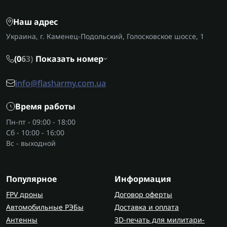
начинают с симулятора и базовых тренировочных
конфликтах
моделей с небольшим весом.
Наш адрес
Дроны для военных решают сразу несколько
Украина, г. Каменец-Подольский, Голосковское шоссе, 1
ключевых задач:
Аэроразведка и выявление. Благодаря
(0
6
3)
Показать номер
камерам и тепловизорам бойцы видят
обстановку даже ночью.
info@flasharmy.com.ua
Мониторинг и съемка. Оптика позволяет
получать четкое изображение позиций
Время работы
противника.
Пн-пт - 09:00 - 18:00
Корректировка артиллерии. Точное наведение
Сб - 10:00 - 16:00
уменьшает расход боеприпасов и повышает
Вс - выходной
эффективность.
Маскировка. Дроны помогают находить
Популярное
скрытые укрытия, которые невозможно
Информация
заметить с земли.
FPV дроны
Договор оферты
Автомобильные РЭБы
Доставка и оплата
Для раннего выявления БПЛА в районе работы
Антенны
3D-печать для милитари-
используют
детекторы дронов
.