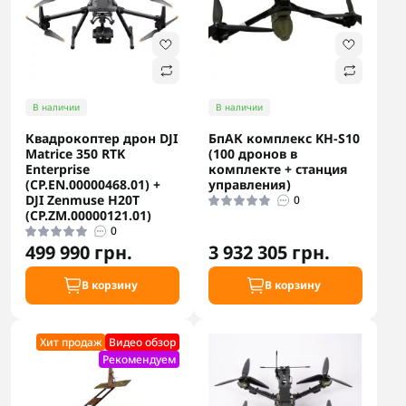
В наличии
В наличии
Квадрокоптер дрон DJI
БпАК комплекс KH-S10
Matrice 350 RTK
(100 дронов в
Enterprise
комплекте + станция
(CP.EN.00000468.01) +
управления)
DJI Zenmuse H20T
0
(CP.ZM.00000121.01)
0
499 990 грн.
3 932 305 грн.
В корзину
В корзину
Хит продаж
Видео обзор
Рекомендуем