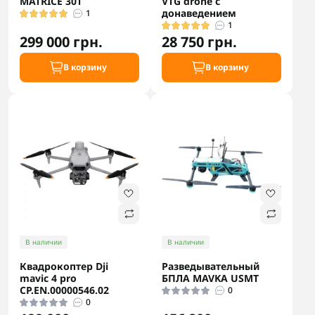
MATRICE 30T
VTG drone с
донаведением
1
1
299 000 грн.
28 750 грн.
В корзину
В корзину
В наличии
В наличии
Квадрокоптер Dji
Разведывательный
mavic 4 pro
БПЛА MAVKA USMT
CP.EN.00000546.02
0
0