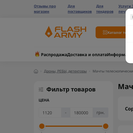
Отзывы про
Для
Для
Услуги 
магазин
поставщиков
тендеров
печати
Каталог това
Распродажа
Доставка и оплата
Информаци
Дроны, РЕБЫ, детекторы
Мачты телескопическ
Мач
Фильтр товаров
ЦЕНА
Со
-
грн.