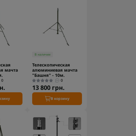
В наличии
еская
Телескопическая
я мачта
алюминиевая мачта
м.
"Башня" - 10м.
0
0
н.
13 800 грн.
рзину
В корзину