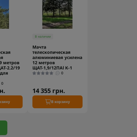
В наличии
Мачта
еская
телескопическая
ая
алюминиевая усилена
9 метров
12 метров
Т-2.2/19
ЩАТ-1,9/12ПAl К-1
для
0
0
н.
14 355 грн.
рзину
В корзину