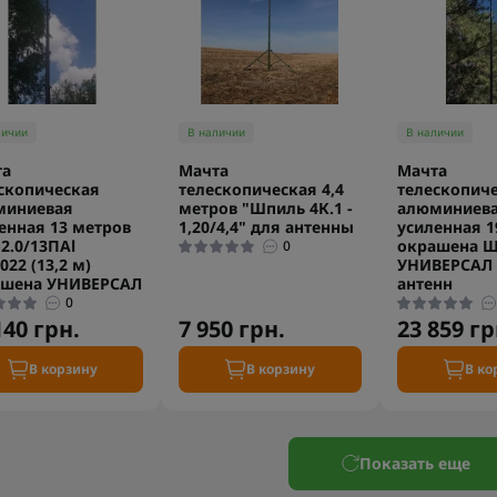
личии
В наличии
В наличии
та
Мачта
Мачта
скопическая
телескопическая 4,4
телескопич
миниевая
метров "Шпиль 4К.1 -
алюминиев
енная 13 метров
1,20/4,4" для антенны
усиленная 1
2.0/13ПAl
окрашена ЩА
0
022 (13,2 м)
УНИВЕРСАЛ 
ашена УНИВЕРСАЛ
антенн
0
140 грн.
7 950 грн.
23 859 гр
В корзину
В корзину
В ко
Показать еще