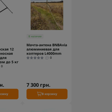
В наличии
Мачта-антена BNBAvia
ская 12
алюминиевая для
еносная
коптеров L4000mm
 для
0
ом до 5 кг
0
н.
7 300 грн.
рзину
В корзину