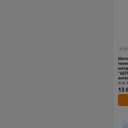
В на
Мач
теле
метр
"ЩТП
ант
13 