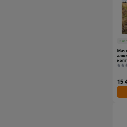
В на
Мачт
алю
копт
15 