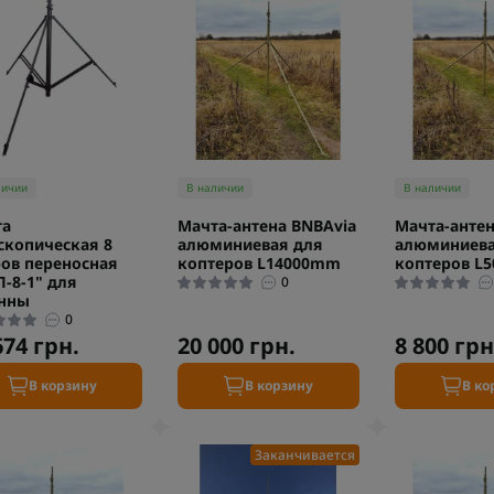
личии
В наличии
В наличии
та
Мачта-антена BNBAvia
Мачта-антен
скопическая 8
алюминиевая для
алюминиева
ов переносная
коптеров L14000mm
коптеров L
-8-1" для
0
енны
0
674 грн.
20 000 грн.
8 800 грн
В корзину
В корзину
В ко
Заканчивается