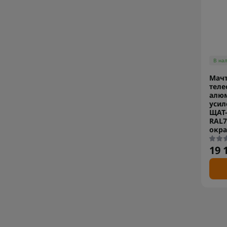
В на
Мач
теле
алю
усил
ЩАТ-
RAL7
окр
19 