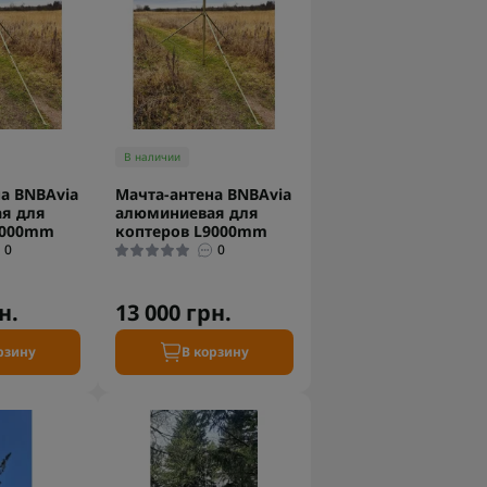
В наличии
а BNBAvia
Мачта-антена BNBAvia
я для
алюминиевая для
7000mm
коптеров L9000mm
0
0
н.
13 000 грн.
рзину
В корзину