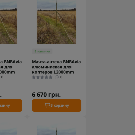
В наличии
а BNBAvia
Мачта-антена BNBAvia
я для
алюминиевая для
5000mm
коптеров L2000mm
0
0
.
6 670 грн.
рзину
В корзину