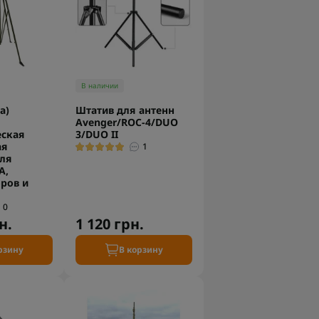
В наличии
а)
Штатив для антенн
Avenger/ROC-4/DUO
еская
3/DUO II
ая
1
для
А,
ров и
0
н.
1 120 грн.
рзину
В корзину