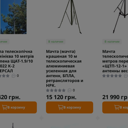
личии
В наличии
В наличии
а телескопічна
Мачта (мачта)
Мачта
інієва 10 метрів
крашеная 10 м
телескопиче
лена ЩАТ-1.9/10
телескопическая
метров пер
022 К-2
алюминиевая
«ЩТП-12-1»
ВЕРСАЛ
усиленная для
антенны вес
антенн, БПЛА,
0
ретрансляторов и
НРК.
0
420 грн.
15 120 грн.
21 990 гр
В корзину
В корзину
В ко