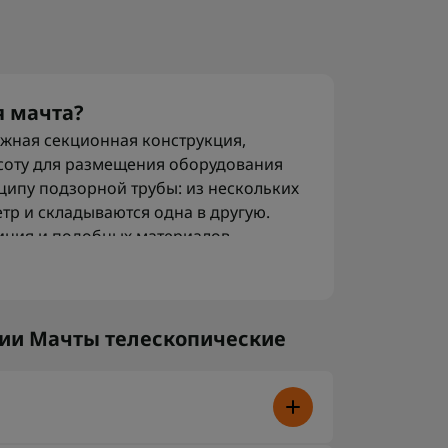
я мачта?
ижная секционная конструкция,
соту для размещения оборудования
ципу подзорной трубы: из нескольких
тр и складываются одна в другую.
иния и подобных материалов.
елескопические мачты?
тся для быстрого подъема
онарного монтажа. Их ставят для
рии Мачты телескопические
торов и другого оборудования,
вня земли. Это нужно для лучшего
ильной работы системы и меньшего