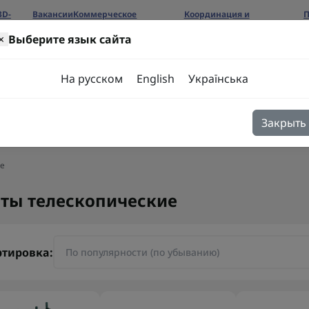
3D-
Вакансии
Коммерческое
Координация и
П
предложение
сотрудничество
б
×
Выберите язык сайта
ров
На русском
English
Українська
Закрыть
я
Блог
Контакты
ие
ты телескопические
ртировка: