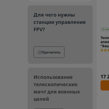
Для чего нужны
станции управления
FPV?
В на
Теле
алю
"Баш
Прочитать
17 
Использование
телескопических
мачт для военных
целей