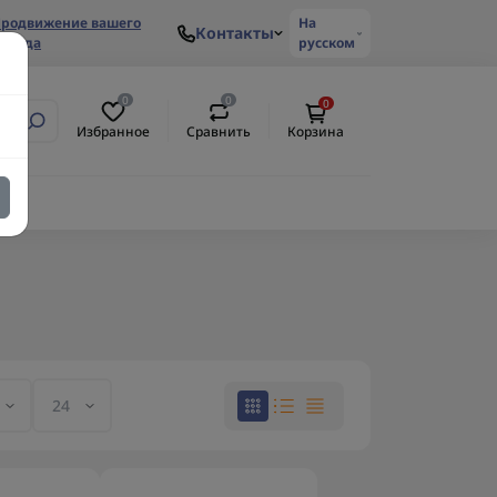
родвижение вашего
На
Контакты
ренда
русском
0
0
0
Избранное
Сравнить
Корзина