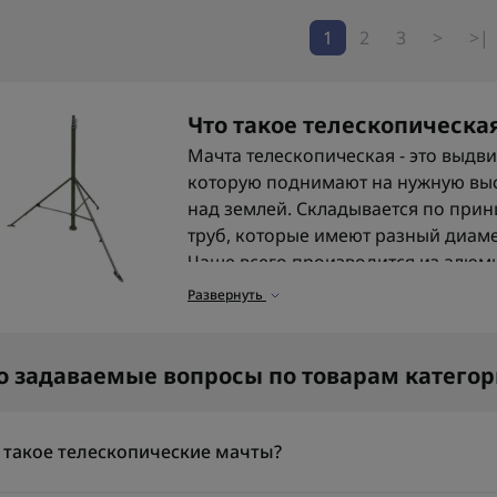
1
2
3
>
>|
Что такое телескопическа
Мачта телескопическая - это выдв
которую поднимают на нужную вы
над землей. Складывается по прин
труб, которые имеют разный диаме
Чаще всего производится из алюм
Развернуть
Для чего используются т
Телескопические мачты использую
оборудования на высоту без стаци
о задаваемые вопросы по товарам катего
антенн
, модулей связи, ретрансля
которому важно работать выше уро
прохождения сигнала, более стаб
 такое телескопические мачты?
влияния помех.