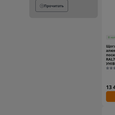
Прочитать
В на
Щогл
алюм
поси
RAL7
УНІ
13 