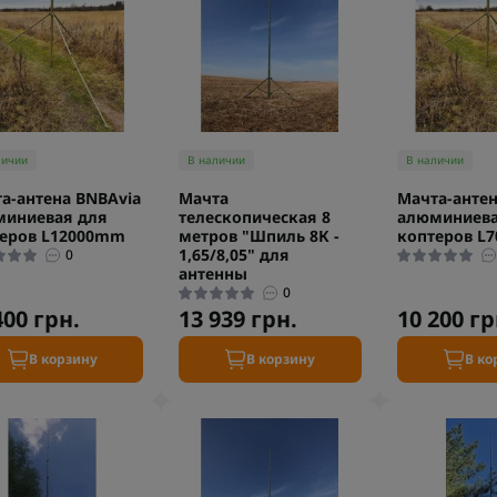
личии
В наличии
В наличии
а-антена BNBAvia
Мачта
Мачта-антен
миниевая для
телескопическая 8
алюминиева
еров L12000mm
метров "Шпиль 8К -
коптеров L
1,65/8,05" для
0
антенны
0
400 грн.
13 939 грн.
10 200 гр
В корзину
В корзину
В ко