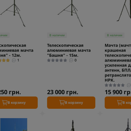
личии
В наличии
В наличии
скопическая
Телескопическая
Мачта (мачт
миниевая мачта
алюминиевая мачта
крашеная
ня" - 12м.
"Башня" - 15м.
телескопич
алюминиев
1
0
усиленная 
антенн, БПЛ
ретранслято
НРК.
250 грн.
23 000 грн.
15 900 гр
В корзину
В корзину
В ко