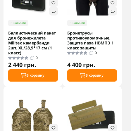
В наличии
В наличии
Баллистический пакет
Бронетрусы
для бронежилета
противоуломочные,
Militex камербанди
Защита паха НВМПЭ 1
2шт. XL/28,9*17 см (1
класс защиты
класс)
0
0
2 440 грн.
4 400 грн.
В корзину
В корзину