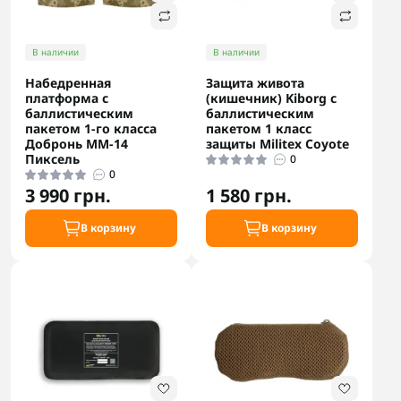
В наличии
В наличии
Набедренная
Защита живота
платформа с
(кишечник) Kiborg с
баллистическим
баллистическим
пакетом 1-го класса
пакетом 1 класс
Добронь ММ-14
защиты Militex Coyote
Пиксель
0
0
3 990 грн.
1 580 грн.
В корзину
В корзину