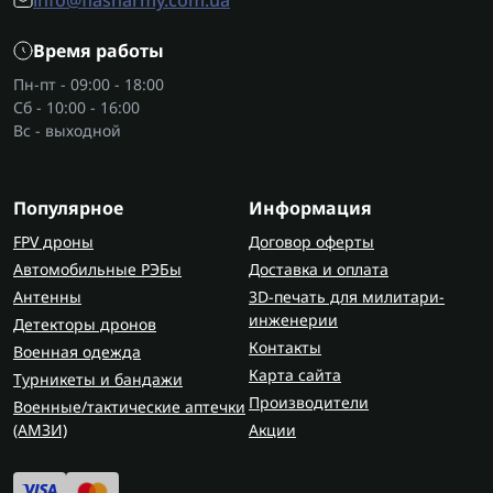
info@flasharmy.com.ua
обращайтесь к проверенным поставщикам. На
Flash Army доступен ассортимент
Время работы
сертифицированных решений — можно не
только баллистические пакеты 1 класс купить, но
Пн-пт - 09:00 - 18:00
Сб - 10:00 - 16:00
также подобрать
бронеплиты
и другие
Вс - выходной
аксессуары
с гарантией качества и
консультацией по совместимости и размеру.
Популярное
Информация
FPV дроны
Договор оферты
Автомобильные РЭБы
Доставка и оплата
Антенны
3D-печать для милитари-
инженерии
Детекторы дронов
Контакты
Военная одежда
Карта сайта
Турникеты и бандажи
Производители
Военные/тактические аптечки
(AMЗИ)
Акции