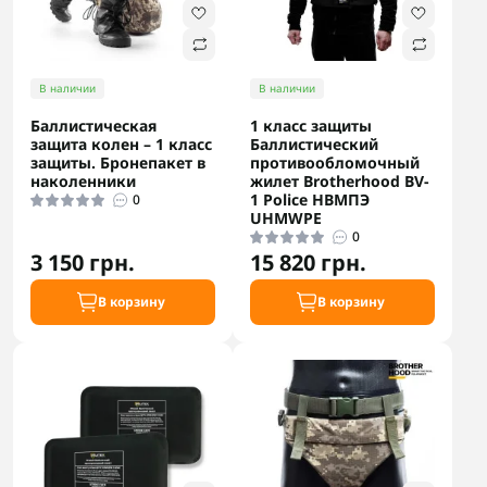
В наличии
В наличии
Баллистическая
1 класс защиты
защита колен – 1 класс
Баллистический
защиты. Бронепакет в
противообломочный
наколенники
жилет Brotherhood BV-
1 Police НВМПЭ
0
UHMWPE
0
3 150 грн.
15 820 грн.
В корзину
В корзину