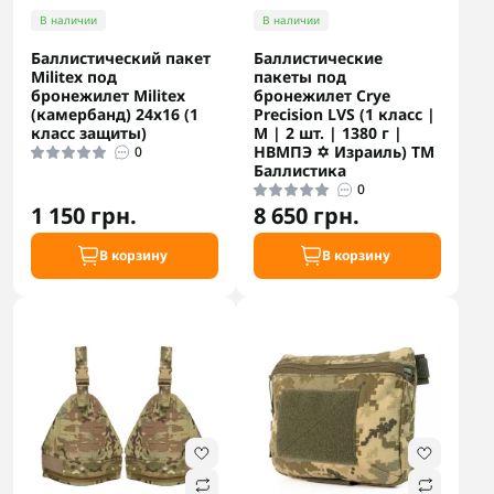
В наличии
В наличии
Баллистический пакет
Баллистические
Militex под
пакеты под
бронежилет Militex
бронежилет Crye
(камербанд) 24х16 (1
Precision LVS (1 класс |
класс защиты)
М | 2 шт. | 1380 г |
НВМПЭ ✡ Израиль) ТМ
0
Баллистика
0
1 150 грн.
8 650 грн.
В корзину
В корзину