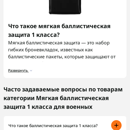
Что такое мягкая баллистическая
защита 1 класса?
Мягкая баллистическая защита — это набор
гибких броневкладок, известных как
баллистические пакеты, которые защищают от
осколков, дроби и пистолетных пуль низкой
энергии. Если нужна мягкая баллистическая
Развернуть
защита 1 класс, это значит выбрать легкое,
незаметное решение, которое помещается в
Часто задаваемые вопросы по товарам
карманы
бронежилета
. Купить баллистический
категории Мягкая баллистическая
пакет 1 класс — стандартный выбор для тех, кому
важна мобильность.
защита 1 класса для военных
Назначение мягкой баллистической
защиты 1 класса
Что такое баллистическая защита 1 класса?