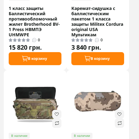
1 класс защиты
Каремат-сидушка с
Баллистический
баллистическим
противообломочный
пакетом 1 класса
жилет Brotherhood BV-
защиты Militex Cordura
1 Press НВМПЭ
original USA
UHMWPE
Мультикам
0
0
15 820 грн.
3 840 грн.
В корзину
В корзину
В наличии
В наличии