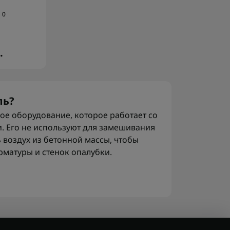
0
.
ль?
ное оборудование, которое работает со
. Его не используют для замешивания
ь воздух из бетонной массы, чтобы
рматуры и стенок опалубки.
и заливке фундамента, плиты,
ольшого монолитного участка. Если
три могут остаться пустоты.
деть нормально, но прочность будет