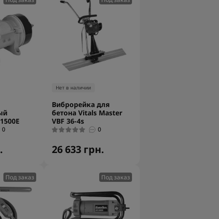
Нет в наличии
Виброрейка для
ый
бетона Vitals Master
1500Е
VBF 36-4s
0
0
.
26 633 грн.
Под заказ
Под заказ