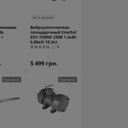
Нет в наличии
иниевая
Виброуплотнитель
4s
площадочный EnerSol
EEV-1500W 230В 1.5кВт
0
6.86кН 19.2кг
0
.
5 499 грн.
Под заказ
Под заказ