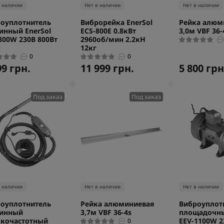
в наличии
Нет в наличии
Нет в наличии
оуплотнитель
Виброрейка EnerSol
Рейка алюм
инный EnerSol
ECS-800E 0.8кВт
3,0м VBF 36-
800W 230В 800Вт
2960об/мин 2.2кН
г
12кг
0
0
99 грн.
11 999 грн.
5 800 грн
Под заказ
Под заказ
в наличии
Нет в наличии
Нет в наличии
оуплотнитель
Рейка алюминиевая
Виброуплот
бинный
3,7м VBF 36-4s
площадочны
кочастотный
EEV-1100W 2
0