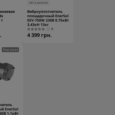
Нет в наличии
иниевая
Виброуплотнитель
4s
площадочный EnerSol
EEV-750W 230В 0.75кВт
0
3.43кН 13кг
0
.
4 399 грн.
Под заказ
нитель
й EnerSol
30В 1.1кВт