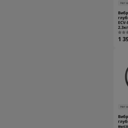
Нет 
Вибр
глуб
ECV-
2.3к
1 3
Нет 
Вибр
глу
высо