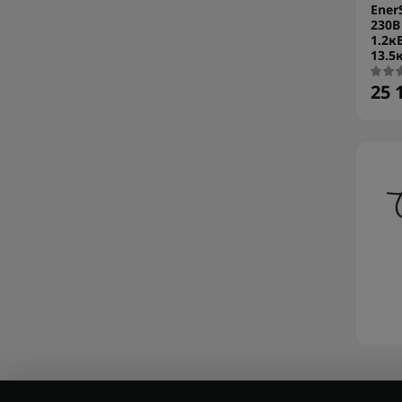
Ener
230В
1.2к
13.5
25 