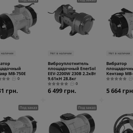
в наличии
Нет в наличии
Нет в наличии
атор
Виброуплотнитель
Вибратор
щадочный
площадочный EnerSol
площадочн
авр МВ-750Е
EEV-2200W 230В 2.2кВт
Кентавр МВ-
9.61кН 28.8кг
0
0
31 грн.
6 499 грн.
5 664 грн
Под заказ
Под заказ