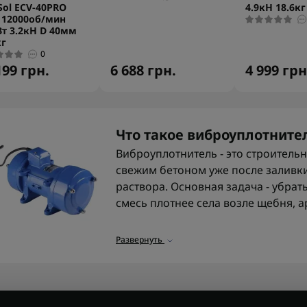
Sol ECV-40PRO
4.9кН 18.6кг
 12000об/мин
Вт 3.2кН D 40мм
кг
0
199 грн.
6 688 грн.
4 999 грн
Что такое виброуплотните
Виброуплотнитель - это строитель
свежим бетоном уже после заливки
раствора. Основная задача - убрат
смесь плотнее села возле щебня, а
Виброуплотнитель бетона нужен пр
Развернуть
лестницы, колонн, стяжки или неб
бетон оставить без уплотнения, вну
Поверхность при этом будет выгля
ниже.