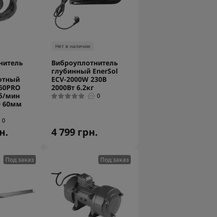
Нет в наличии
нитель
Виброуплотнитель
глубинный EnerSol
отный
ECV-2000W 230В
-60PRO
2000Вт 6.2кг
б/мин
0
D 60мм
0
н.
4 799 грн.
Под заказ
Под заказ