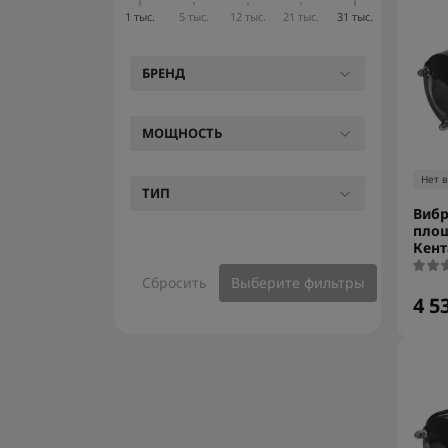
1 тыс.
5 тыс.
12 тыс.
21 тыс.
31 тыс.
БРЕНД
МОЩНОСТЬ
Нет 
ТИП
Вибр
пло
Кент
Сбросить
Выберите фильтры
4 5