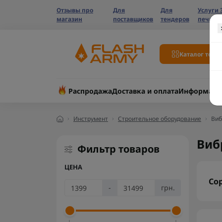
Отзывы про
Для
Для
Услуги 
магазин
поставщиков
тендеров
печати
Каталог това
Распродажа
Доставка и оплата
Информаци
Инструмент
Строительное оборудование
Виб
Виб
Фильтр товаров
ЦЕНА
Со
-
грн.