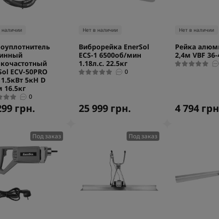
в наличии
Нет в наличии
Нет в наличии
оуплотнитель
Виброрейка EnerSol
Рейка алюм
бинный
ECS-1 6500об/мин
2,4м VBF 36-
кочастотный
1.18л.с. 22.5кг
Sol ECV-50PRO
0
 1.5кВт 5кН D
 16.5кг
0
299 грн.
25 999 грн.
4 794 грн
Под заказ
Под заказ