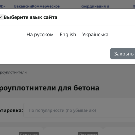
3D-
Вакансии
Коммерческое
Координация и
П
предложение
сотрудничество
б
×
Выберите язык сайта
ров
На русском
English
Українська
Закрыть
я
Блог
Контакты
роуплотнители
роуплотнители для бетона
ртировка:
Под заказ
Под заказ