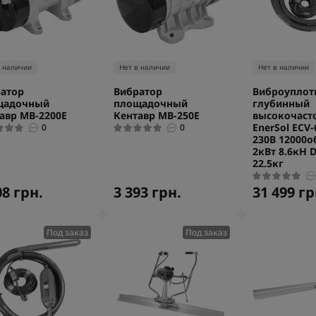
в наличии
Нет в наличии
Нет в наличии
атор
Вибратор
Виброуплот
щадочный
площадочный
глубинный
авр МВ-2200Е
Кентавр МВ-250Е
высокочаст
EnerSol ECV
0
0
230В 12000о
2кВт 8.6кН 
22.5кг
08 грн.
3 393 грн.
31 499 гр
Под заказ
Под заказ