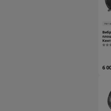
Нет 
Вибр
пло
Кент
6 0