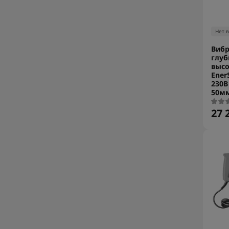
Нет 
Вибр
глу
высо
Ener
230В
50мм
27 