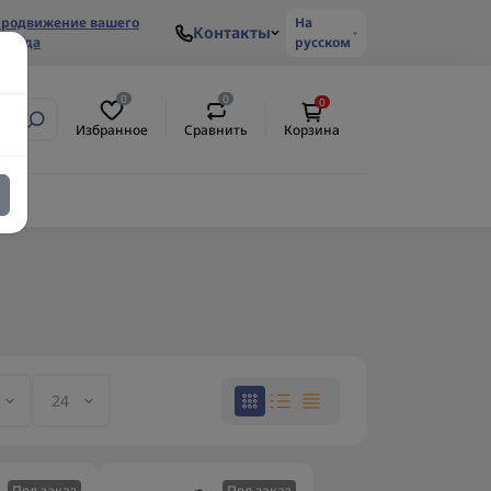
родвижение вашего
На
Контакты
ренда
русском
0
0
0
Избранное
Сравнить
Корзина
Под заказ
Под заказ