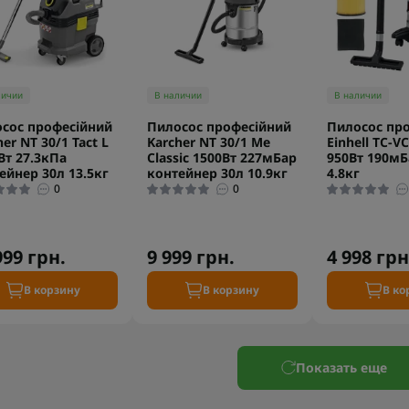
личии
В наличии
В наличии
сос професійний
Пилосос професійний
Пилосос пр
er NT 30/1 Tact L
Karcher NT 30/1 Me
Einhell TC-VC
Вт 27.3кПа
Classic 1500Вт 227мБар
950Вт 190мБ
ейнер 30л 13.5кг
контейнер 30л 10.9кг
4.8кг
0
0
999 грн.
9 999 грн.
4 998 грн
В корзину
В корзину
В ко
Показать еще