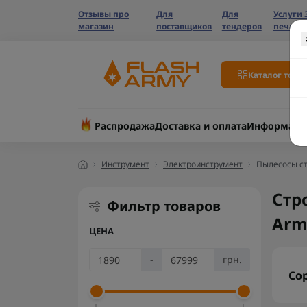
Отзывы про
Для
Для
Услуги 
магазин
поставщиков
тендеров
печати
Каталог това
Распродажа
Доставка и оплата
Информаци
Инструмент
Электроинструмент
Пылесосы с
Стр
Фильтр товаров
Arm
ЦЕНА
-
грн.
Со