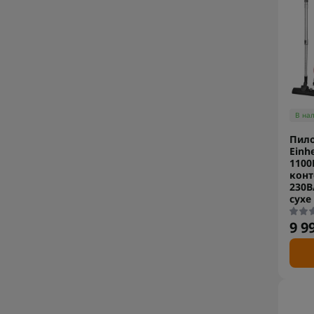
В на
Пило
Einh
1100
конт
230В
сухе
9 9