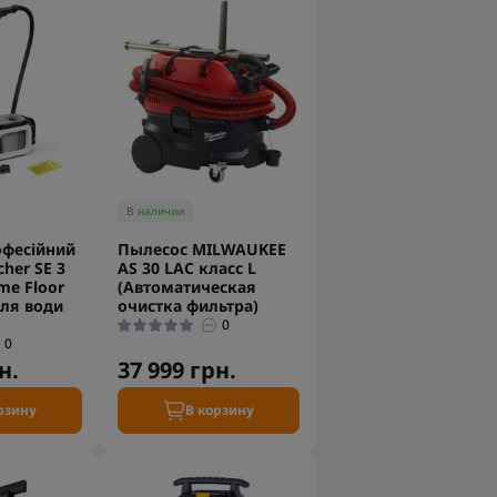
В наличии
офесійний
Пылесос MILWAUKEE
her SE 3
AS 30 LAC класс L
e Floor
(Автоматическая
ля води
очистка фильтра)
0
0
н.
37 999 грн.
рзину
В корзину