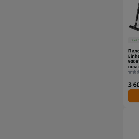
В на
Пило
Einhe
900В
шлан
3 6