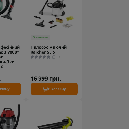
В наличии
офесійний
Пилосос миючий
c 3 700Вт
Karcher SE 5
Вт
0
л 4.3кг
0
.
16 999 грн.
рзину
В корзину