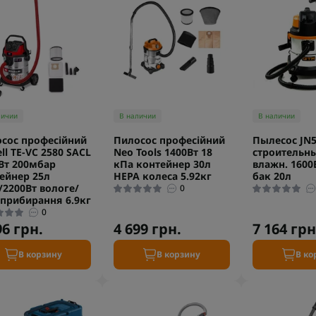
личии
В наличии
В наличии
сос професійний
Пилосос професійний
Пылесос JN
ell TE-VC 2580 SACL
Neo Tools 1400Вт 18
строительны
Вт 200мбар
кПа контейнер 30л
влажн. 1600
ейнер 25л
HEPA колеса 5.92кг
бак 20л
/2200Вт вологе/
0
 прибирання 6.9кг
0
96 грн.
4 699 грн.
7 164 грн
В корзину
В корзину
В ко