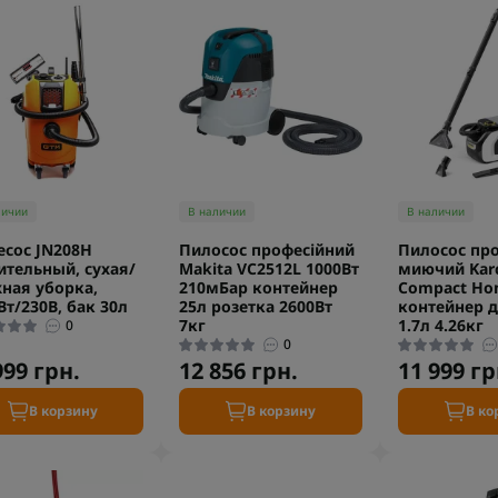
личии
В наличии
В наличии
сос JN208H
Пилосос професійний
Пилосос пр
ительный, сухая/
Makita VC2512L 1000Вт
миючий Karc
ная уборка,
210мБар контейнер
Compact Hom
Вт/230В, бак 30л
25л розетка 2600Вт
контейнер д
7кг
1.7л 4.26кг
0
0
999 грн.
12 856 грн.
11 999 гр
В корзину
В корзину
В ко