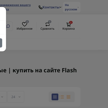
родвижение вашего
На
Контакты
ренда
русском
0
0
0
Избранное
Сравнить
Корзина
| купить на сайте Flash