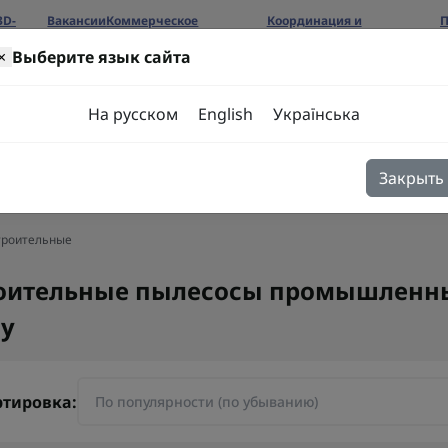
3D-
Вакансии
Коммерческое
Координация и
П
предложение
сотрудничество
б
×
Выберите язык сайта
ров
На русском
English
Українська
Закрыть
я
Блог
Контакты
троительные
оительные пылесосы промышленные 
y
ртировка: