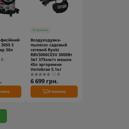
В наличии
офесійний
Воздуходувка-
 3055 S
пылесос садовый
ар 30л
сетевой Ryobi
RBV3000CESV 3000Вт
3в1 375км/ч мешок
0
45л эргоремни
Vertebrae 5.1кг
0
.
6 699 грн.
рзину
В корзину