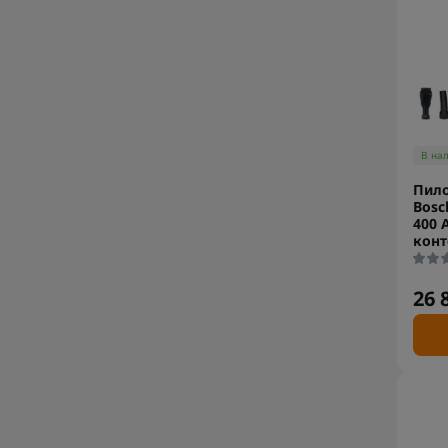
В на
Пило
Bosc
400 
конт
26 