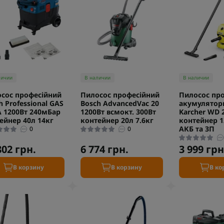
личии
В наличии
В наличии
сос професійний
Пилосос професійний
Пилосос пр
h Professional GAS
Bosch AdvancedVac 20
акумулятор
A 1200Вт 240мБар
1200Вт всмокт. 300Вт
Karcher WD 2
ейнер 40л 14кг
контейнер 20л 7.6кг
контейнер 1
АКБ та ЗП
0
0
802 грн.
6 774 грн.
3 999 грн
В корзину
В корзину
В ко