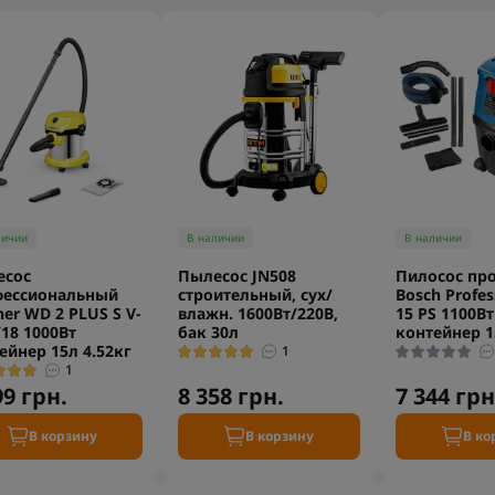
личии
В наличии
В наличии
есос
Пылесос JN508
Пилосос пр
фессиональный
строительный, сух/
Bosch Profes
her WD 2 PLUS S V-
влажн. 1600Вт/220В,
15 PS 1100В
/18 1000Вт
бак 30л
контейнер 1
ейнер 15л 4.52кг
1
1
99 грн.
8 358 грн.
7 344 грн
В корзину
В корзину
В ко