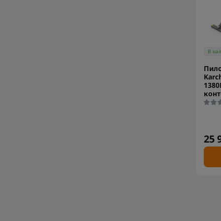
В на
Пило
Karch
1380
конт
25 