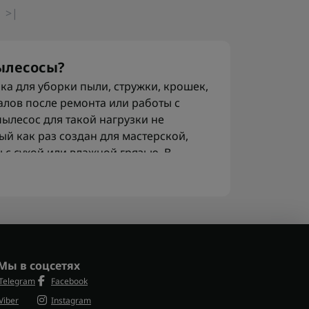
>|
пылесосы?
ка для уборки пыли, стружки, крошек,
алов после ремонта или работы с
ылесос для такой нагрузки не
й как раз создан для мастерской,
 с сухой или влажной грязью. В
 контейнерами 23, 30 и 70 литров, а
 до 2300 Вт.
троительные пылесосы?
ычной уборки комнаты, а для пыли
я, работы по дереву и демонтажа. Он
Мы в соцсетях
отков
остается крошка бетона, после
Telegram
Facebook
орубанков накапливается мелкая
ется много мусора. Строительные
Viber
Instagram