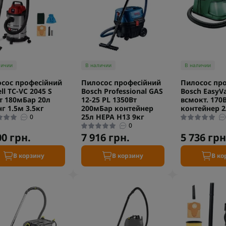
личии
В наличии
В наличии
сос професійний
Пилосос професійний
Пилосос пр
ll TC-VC 2045 S
Bosch Professional GAS
Bosch EasyVa
т 180мБар 20л
12-25 PL 1350Вт
всмокт. 170
г 1.5м 3.5кг
200мБар контейнер
контейнер 2
25л НЕРА Н13 9кг
0
0
00 грн.
7 916 грн.
5 736 грн
В корзину
В корзину
В ко