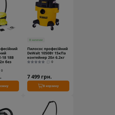
В наличии
офесійний
Пилосос професійний
ний
DeWalt 1050Вт 15кПа
-18 18В
контейнер 20л 6.2кг
2л без
0
0
.
7 499 грн.
рзину
В корзину