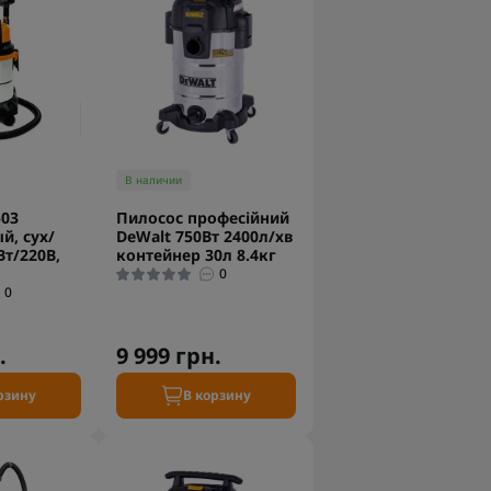
В наличии
503
Пилосос професійний
й, сух/
DeWalt 750Вт 2400л/хв
Вт/220В,
контейнер 30л 8.4кг
0
0
.
9 999 грн.
рзину
В корзину