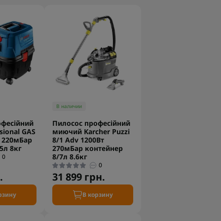
В наличии
офесійний
Пилосос професійний
sional GAS
миючий Karcher Puzzi
т 220мБар
8/1 Adv 1200Вт
5л 8кг
270мБар контейнер
8/7л 8.6кг
0
0
.
31 899 грн.
рзину
В корзину