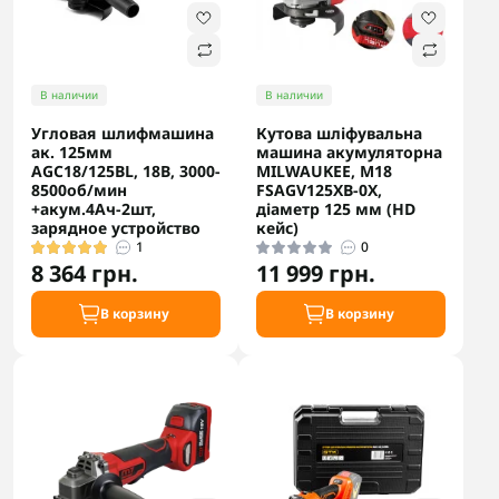
В наличии
В наличии
Угловая шлифмашина
Кутова шліфувальна
ак. 125мм
машина акумуляторна
AGC18/125BL, 18В, 3000-
MILWAUKEE, M18
8500об/мин
FSAGV125XB-0X,
+акум.4Ач-2шт,
діаметр 125 мм (HD
зарядное устройство
кейс)
1
0
8 364 грн.
11 999 грн.
В корзину
В корзину