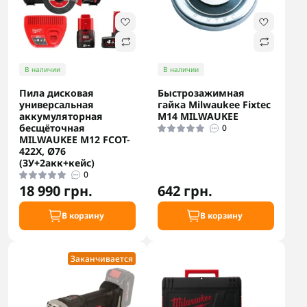
В наличии
В наличии
Пила дисковая
Быстрозажимная
универсальная
гайка Milwaukee Fixtec
аккумуляторная
M14 MILWAUKEE
бесщёточная
0
MILWAUKEE M12 FCOT-
422X, Ø76
(ЗУ+2акк+кейс)
0
18 990 грн.
642 грн.
В корзину
В корзину
Заканчивается