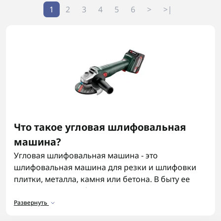
1
2
3
4
5
6
>
>|
Что такое угловая шлифовальная
машина?
Угловая шлифовальная машина - это
шлифовальная машина для резки и шлифовки
плитки, металла, камня или бетона. В быту ее
называют просто болгарка. Если модель
работает от батареи, это уже болгарка на
Развернуть
аккумуляторе - без кабеля и удлинителей, что