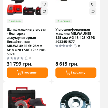
В наличии
В наличии
Шлифмашина угловая
Углошлифовальная
- болгарка
машина MILWAUKEE
аккумуляторная
125 мм AG 13-125 XSPD
бесщёточная
4933451577
MILWAUKEE Ø125мм
0
M18 ONEFSAG125XPDB-
502X
0
31 799 грн.
8 615 грн.
В корзину
В корзину