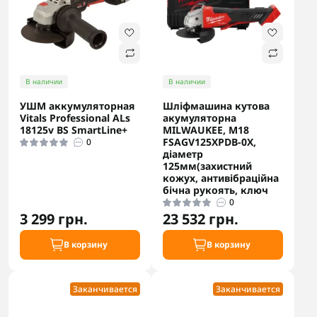
В наличии
В наличии
УШМ аккумуляторная
Шліфмашина кутова
Vitals Professional ALs
акумуляторна
18125v BS SmartLine+
MILWAUKEE, M18
FSAGV125XPDB-0X,
0
діаметр
125мм(захистний
кожух, антивібраційна
бічна рукоять, ключ
0
3 299 грн.
23 532 грн.
В корзину
В корзину
Заканчивается
Заканчивается