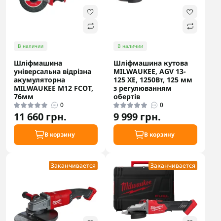
В наличии
В наличии
Шліфмашина
Шліфмашина кутова
універсальна відрізна
MILWAUKEE, AGV 13-
акумуляторна
125 XE, 1250Вт, 125 мм
MILWAUKEE M12 FCOT,
з регулюванням
76мм
обертів
0
0
11 660 грн.
9 999 грн.
В корзину
В корзину
Заканчивается
Заканчивается