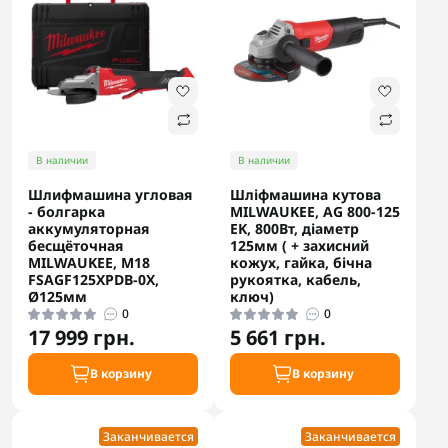
В наличии
В наличии
Шлифмашина угловая
Шліфмашина кутова
- болгарка
MILWAUKEE, AG 800-125
аккумуляторная
EK, 800Вт, діаметр
бесщёточная
125мм ( + захисний
MILWAUKEE, M18
кожух, гайка, бічна
FSAGF125XPDB-0X,
рукоятка, кабель,
Ø125мм
ключ)
0
0
17 999 грн.
5 661 грн.
В корзину
В корзину
Заканчивается
Заканчивается