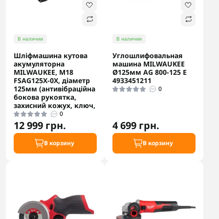
В наличии
В наличии
Шліфмашина кутова
Углошлифовальная
акумуляторна
машина MILWAUKEE
MILWAUKEE, M18
Ø125мм AG 800-125 E
FSAG125X-0X, діаметр
4933451211
125мм (антивібраційна
0
бокова рукоятка,
захисний кожух, ключ,
0
12 999 грн.
4 699 грн.
В корзину
В корзину