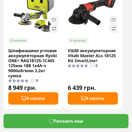
В наличии
В наличии
Шлифмашина угловая
УШМ аккумуляторная
аккумуляторная Ryobi
Vitals Master ALs 18125
ONE+ RAG18125-1C40S
Kit SmartLine+
125мм 18В 1х4А·ч
0
9000об/мин 2.2кг
сумка
0
8 949 грн.
6 439 грн.
В корзину
В корзину
Показать еще