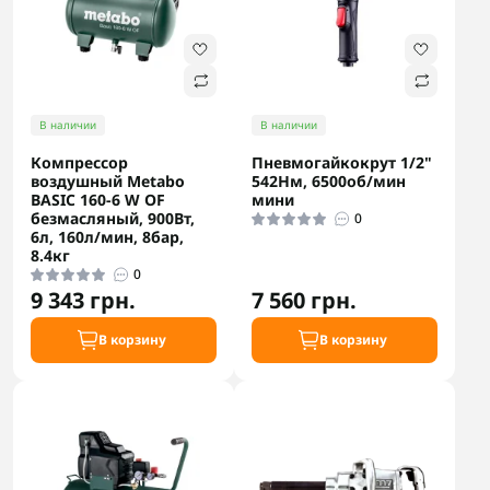
В наличии
В наличии
Компрессор
Пневмогайкокрут 1/2"
воздушный Metabo
542Нм, 6500об/мин
BASIC 160-6 W OF
мини
безмасляный, 900Вт,
0
6л, 160л/мин, 8бар,
8.4кг
0
9 343 грн.
7 560 грн.
В корзину
В корзину