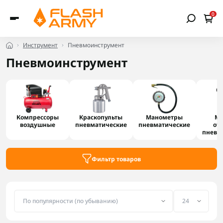
0
Инструмент
Пневмоинструмент
Пневмоинструмент
Компрессоры
Краскопульты
Манометры
Мо
воздушные
пневматические
пневматические
от
пневм
Фильтр товаров