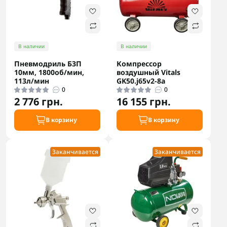
В наличии
В наличии
Пневмодриль БЗП
Компрессор
10мм, 1800об/мин,
воздушный Vitals
113л/мин
GK50.j65v2-8a
0
0
2 776 грн.
16 155 грн.
В корзину
В корзину
Заканчивается
Заканчивается