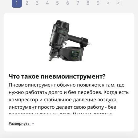
1
2
3
4
5
6
7
8
9
>
>|
Что такое пневмоинструмент?
Пневмоинструмент обычно появляется там, где
нужно работать долго и без перебоев. Когда есть
компрессор и стабильное давление воздуха,
инструмент просто делает свою работу - без
перегрева и лишних пауз. Именно поэтому
пневматику часто выбирают для мастерских,
Развернуть
технических зон и выездных работ.
По сути, пневмоинструмент работает от сжатого