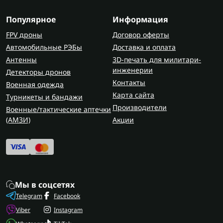
Преимущества использования
Популярное
Информация
пневмоинструментов
FPV дроны
Договор оферты
Пневмоинструмент ценят за стабильную
Автомобильные РЭБы
Доставка и оплата
мощность и простоту. Он хорошо переносит
Антенны
3D-печать для милитари-
нагрузки, не боится пыли и считается
инженерии
Детекторы дронов
безопасным в работе. Если есть компрессор,
Контакты
Военная одежда
вопрос энергии снимается сам по себе, а при
Карта сайта
Турникеты и бандажи
необходимости автономности выручают
Производители
Военные/тактические аптечки
портативные зарядные станции
.
(AMЗИ)
Акции
Как правильно выбрать
пневмоинструмент?
Перед тем как купить пневмоинструмент, стоит
подумать, для каких задач он нужен. Важно
Мы в соцсетях
учитывать рабочее давление, совместимость с
Telegram
Facebook
компрессором и то, как инструмент лежит в руке.
Viber
Instagram
Для постоянной работы лучше выбирать