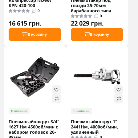
Компрессор NOWA
Пневмотакер под
KPN 420-100
гвозди 25-70мм
барабанного типа
0
0
16 615 грн.
22 029 грн.
В корзину
В корзину
В наличии
В наличии
Пневмогайкокрут 3/4"
Пневмогайкокрут 1"
1627 Нм 4500об/мин с
2441Нм, 4000об/мин,
набором головок 26-
удлиненный
38мм
0