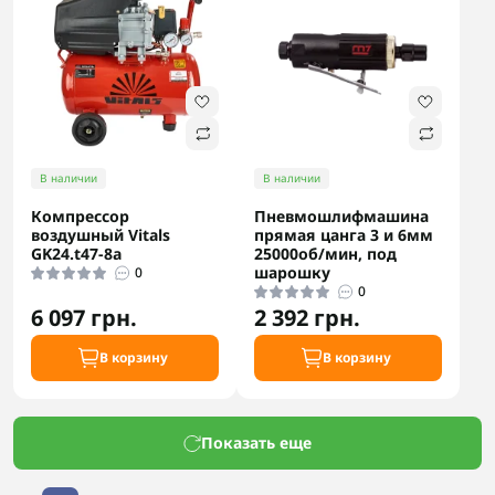
В наличии
В наличии
Компрессор
Пневмошлифмашина
воздушный Vitals
прямая цанга 3 и 6мм
GK24.t47-8a
25000об/мин, под
шарошку
0
0
6 097 грн.
2 392 грн.
В корзину
В корзину
Показать еще