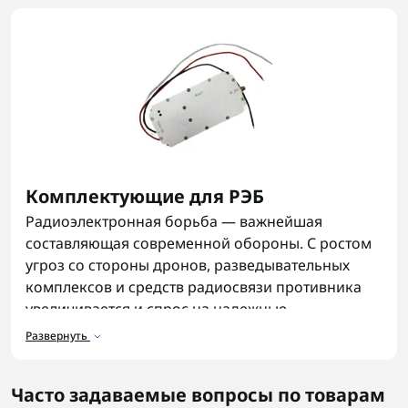
Комплектующие для РЭБ
Радиоэлектронная борьба — важнейшая
составляющая современной обороны. С ростом
угроз со стороны дронов, разведывательных
комплексов и средств радиосвязи противника
увеличивается и спрос на надежные
комплектующие для РЭБ. Эти компоненты
Развернуть
обеспечивают стабильную работу станций,
точное наведение радиоволн, эффективное
Часто задаваемые вопросы по товарам
подавление сигнала и долговечность техники