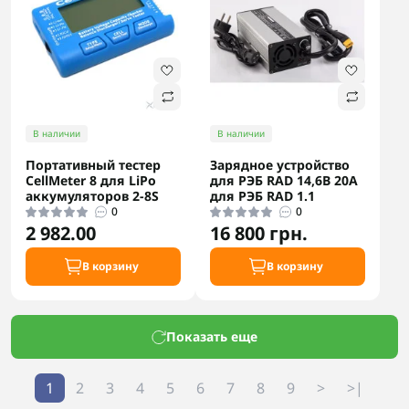
В наличии
В наличии
Портативный тестер
Зарядное устройство
CellMeter 8 для LiPo
для РЭБ RAD 14,6В 20А
аккумуляторов 2-8S
для РЭБ RAD 1.1
0
0
2 982.00
16 800 грн.
В корзину
В корзину
Показать еще
1
2
3
4
5
6
7
8
9
>
>|