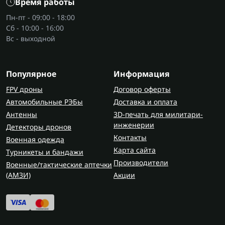
Время работы
позволяют:
Пн-пт - 09:00 - 18:00
Сб - 10:00 - 16:00
Выявлять источники радиосигнала;
Вс - выходной
Создавать направленные помехи на частотах
дронов, GPS и связи;
Защищать позиции от воздушной разведки;
Популярное
Информация
Обеспечивать стабильное глушение сигналов
FPV дроны
Договор оферты
противника;
Автомобильные РЭБы
Доставка и оплата
Надежно работать в сложных погодных и
Антенны
боевых условиях.
3D-печать для милитари-
инженерии
Детекторы дронов
Контакты
Военная одежда
Даже такая деталь, как нестабильное крепление
Карта сайта
Турникеты и бандажи
для РЭБ, может снизить точность наведения и
Производители
Военные/тактические аптечки
уменьшить зону подавления.
(AMЗИ)
Акции
Как выбрать комплектующие для
РЭБ
Рекомендации по выбору комплектующих для