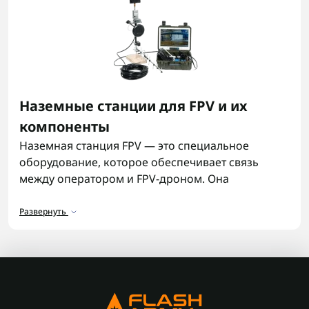
Наземные станции для FPV и их
компоненты
Наземная станция FPV — это специальное
оборудование, которое обеспечивает связь
между оператором и FPV-дроном. Она
принимает видеосигнал с камеры дрона,
позволяет управлять полетом в реальном
Развернуть
времени, а также гарантирует стабильность и
дальность связи.
В состав наземной станции входят различные
компоненты, которые вместе создают надежную
систему: антенны, ресиверы, передатчики,