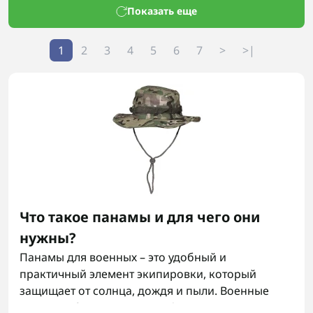
Показать еще
1
2
3
4
5
6
7
>
>|
Что такое панамы и для чего они
нужны?
Панамы для военных – это удобный и
практичный элемент экипировки, который
защищает от солнца, дождя и пыли. Военные
панамы обеспечивают комфорт во время