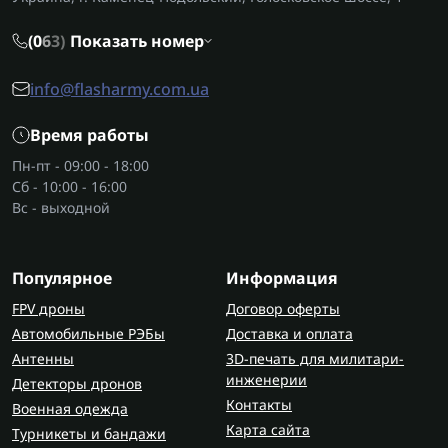
материалы с водоотталкивающей пропиткой.
Цвет и камуфляж стоит подбирать под основное
(0
6
3)
Показать номер
снаряжение
, чтобы сохранить единый стиль
экипировки и маскировки. Дополнительные
info@flasharmy.com.ua
элементы, такие как утяжки или внутренние
вставки, добавляют удобства и комфорта в
Время работы
эксплуатации.
Пн-пт - 09:00 - 18:00
Сб - 10:00 - 16:00
Где приобрести панаму?
Вс - выходной
Надежные военные панамы купить можно на
сайте
Flash Army
. В каталоге представлены
тактические панамы разных моделей – от
Популярное
Информация
базовых до специализированных камуфляжных
FPV дроны
Договор оферты
панам для полевых условий. Вы получите
Автомобильные РЭБы
Доставка и оплата
качественное изделие с гарантией, по доступной
Антенны
3D-печать для милитари-
цене от производителя и с доставкой по всей
инженерии
Детекторы дронов
Украине.
Контакты
Военная одежда
Бренд:
Тактические панамы Camotec
Тактические
Карта сайта
Турникеты и бандажи