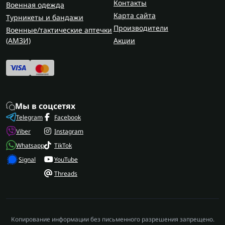
Контакты
Военная одежда
берцев для военных
, чтобы вода меньше
Карта сайта
Турникеты и бандажи
попадала внутрь во время движения.
Производители
Военные/тактические аптечки
Где приобрести тактические
(AMЗИ)
Акции
дождевики?
Все дождевики для военных, включая дождевик-
пончо, купить можно на Flash Army. Здесь можно
дождевик военный купить в доступных
Мы в соцсетях
разнообразных моделях с гарантией, по
Telegram
Facebook
доступной цене и с быстрой доставкой по
Украине.
Viber
Instagram
Whatsapp
TikTok
Signal
YouTube
Threads
Копирование информации без письменного разрешения запрещено.