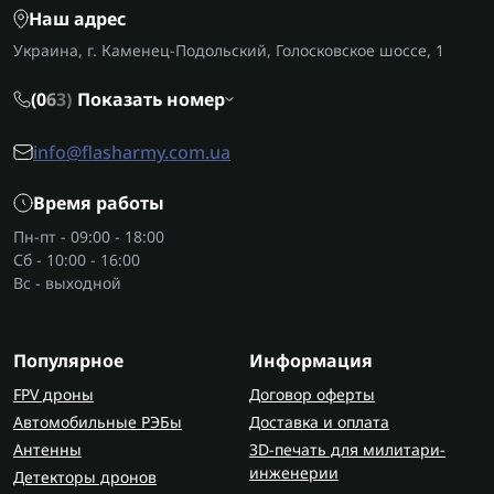
Наш адрес
снаряжения;
Компактность и легкость, что важно в
Украина, г. Каменец-Подольский, Голосковское шоссе, 1
длительных походах или полевых операциях.
(0
6
3)
Показать номер
Такие модели также относятся к
товарам для
туризма
, поскольку удобны для походов и
info@flasharmy.com.ua
длительного пребывания под открытым небом.
Время работы
Как выбрать тактические
Пн-пт - 09:00 - 18:00
дождевики?
Сб - 10:00 - 16:00
Перед тем как купить дождевик военный, важно
Вс - выходной
учитывать: тип ношения (дождевик-пончо или
плащ-дождевик военный), материал,
Популярное
Информация
водонепроницаемость, размер и совместимость
с экипировкой. Для полевых операций и
FPV дроны
Договор оферты
выживания лучше выбирать модели, которые
Автомобильные РЭБы
Доставка и оплата
сочетают удобство, комфорт и надежную защиту.
Антенны
3D-печать для милитари-
инженерии
Детекторы дронов
Длина дождевика должна прикрывать верх