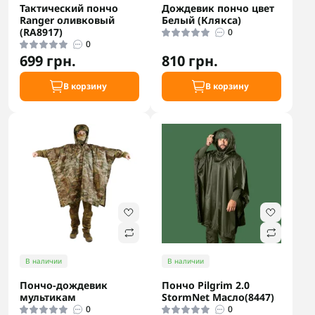
Тактический пончо
Дождевик пончо цвет
Ranger оливковый
Белый (Клякса)
(RA8917)
0
0
699 грн.
810 грн.
В корзину
В корзину
В наличии
В наличии
Пончо-дождевик
Пончо Pilgrim 2.0
мультикам
StormNet Масло(8447)
0
0