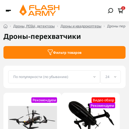
0
Дроны, РЕБЫ, детекторы
Дроны и квадрокоптеры
Дроны перех
Дроны-перехватчики
Фильтр товаров
Рекомендуем
Видео обзор
Рекомендуем