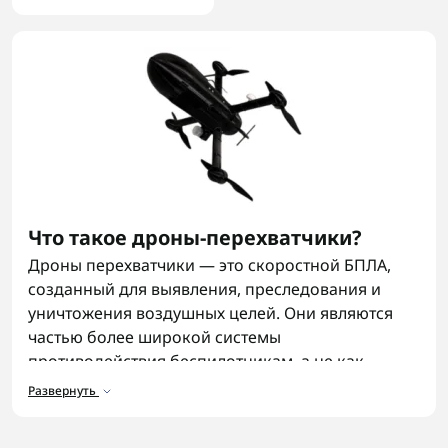
Что такое дроны-перехватчики?
Дроны перехватчики — это скоростной БПЛА,
созданный для выявления, преследования и
уничтожения воздушных целей. Они являются
частью более широкой системы
противодействия беспилотникам, а не как
универсальный квадрокоптер для разных задач.
Развернуть
Лучше всего работают в комбинации с другими
средствами противодействия, но не заменяют их.