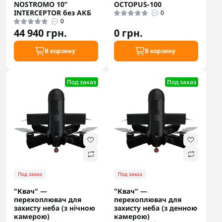
NOSTROMO 10”
OCTOPUS-100
INTERCEPTOR без АКБ
0
0
44 940 грн.
0 грн.
В корзину
В корзину
Под заказ
Под заказ
Под заказ
Под заказ
"Квач" —
"Квач" —
перехоплювач для
перехоплювач для
захисту неба (з нічною
захисту неба (з денною
камерою)
камерою)