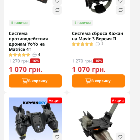
В наличии
В наличии
Система
Система сброса Кажан
противодействия
на Mavic 3 Версия II
дронам YoYo на
2
Matrice 4T
4
1 270 грн.
1 270 грн.
-16%
-16%
1 070 грн.
1 070 грн.
В корзину
В корзину
Акция
Акция