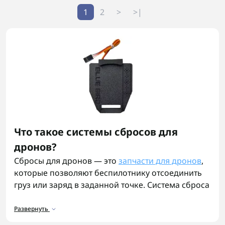
1
2
>
>|
Что такое системы сбросов для
дронов?
Сбросы для дронов — это
запчасти для дронов
,
которые позволяют беспилотнику отсоединить
груз или заряд в заданной точке. Система сброса
для дрона состоит из электронного модуля,
контроллера и механического фиксатора,
Развернуть
который удерживает предмет и срабатывает по