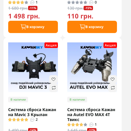
1
0
1 680 грн.
130 грн.
-11%
-15%
1 498 грн.
110 грн.
В корзину
В корзину
Акция
Акция
В наличии
В наличии
Система сброса Кажан
Система сброса Кажан
на Mavic 3 Крылан
на Autel EVO MAX 4T
Твикс
2
1
1 490 грн.
1 645 грн.
-14%
-12%