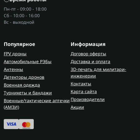
оборудованием, в частности радиостанциями
Пн-пт - 09:00 - 18:00
Motorola, чтобы избежать потерь сигнала из-за
Сб - 10:00 - 16:00
неподходящего подключения.
Вс - выходной
Где купить антенну Паук?
Когда стоит задача антенна паук купить, важно
Популярное
Информация
сразу ориентироваться на совместимость по
FPV дроны
Договор оферты
частотам, тип подключения и условия
Автомобильные РЭБы
Доставка и оплата
использования, иначе это станет понятно уже
Антенны
3D-печать для милитари-
после первого использования. В Flash Army
инженерии
Детекторы дронов
удобно подобрать антенну под конкретную
Контакты
Военная одежда
рацию и сценарий работы без лишних попыток и
Карта сайта
Турникеты и бандажи
ошибок, а также сразу закрыть вопрос со связью
Производители
Военные/тактические аптечки
в одном месте, если нужно
купить антенны
(AMЗИ)
Акции
вместе с кабелями и совместимыми элементами.