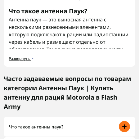
Что такое антенна Паук?
Антенна паук — это выносная антенна с
несколькими разнесенными элементами,
которую подключают к рации или радиостанции
через кабель и размещают отдельно от
оборудования. Такая схема позволяет вынести
точку приема сигнала в место, где его меньше
Развернуть
перекрывают снаряжение, техника или рельеф,
поэтому связь ведет себя стабильнее без резких
Часто задаваемые вопросы по товарам
провалов при изменении положения или
дистанции. В таких задачах часто сравнивают
категории Антенны Паук | Купить
разные типы решений, включая
диполь антенны
,
антенну для раций Motorola в Flash
чтобы понять, как ведет себя сигнал в разных
Army
условиях.
Для чего используется антенна
Что такое антенны паук?
Паук?