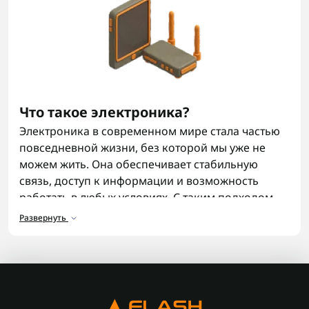
Что такое электроника?
Электроника в современном мире стала частью
повседневной жизни, без которой мы уже не
можем жить. Она обеспечивает стабильную
связь, доступ к информации и возможность
работать в любых условиях. С таким подходом
подбирают товары в разделе электроника на
Развернуть
сайте FlashArmy.
Если говорить просто, электроника - это
устройства, которые помогают управлять
информацией, питанием и связью. В каталоге это
не только бытовая техника для дома, но и