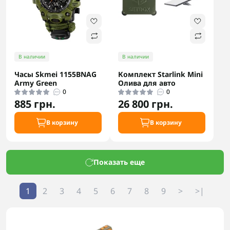
В наличии
В наличии
Часы Skmei 1155BNAG
Комплект Starlink Mini
Army Green
Олива для авто
0
0
885 грн.
26 800 грн.
В корзину
В корзину
Показать еще
1
2
3
4
5
6
7
8
9
>
>|