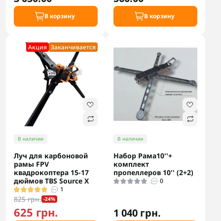
В корзину
В корзину
Акция
Заканчивается
В наличии
В наличии
Луч для карбоновой
Набор Рама10''+
рамы FPV
комплект
квадрокоптера 15-17
пропеллеров 10'' (2+2)
дюймов TBS Source X
0
1
825 грн.
-24%
625 грн.
1 040 грн.