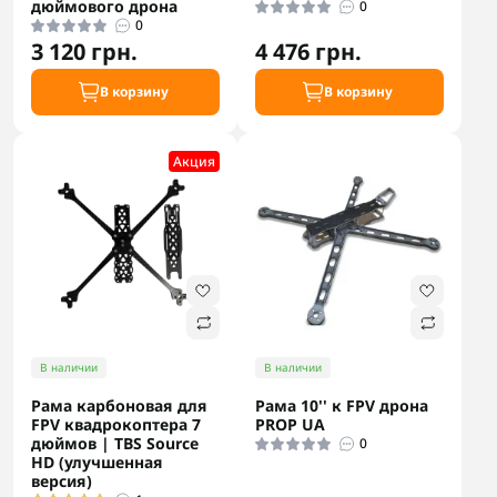
дюймового дрона
0
0
3 120 грн.
4 476 грн.
В корзину
В корзину
Акция
В наличии
В наличии
Рама карбоновая для
Рама 10'' к FPV дрона
FPV квадрокоптера 7
PROP UA
дюймов | TBS Source
0
HD (улучшенная
версия)