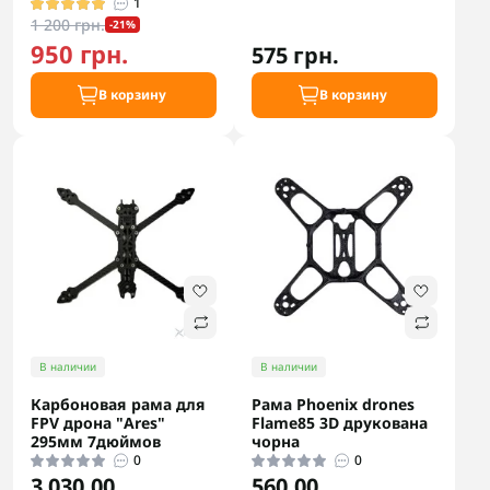
1
1 200 грн.
-21%
950 грн.
575 грн.
В корзину
В корзину
В наличии
В наличии
Карбоновая рама для
Рама Phoenix drones
FPV дрона "Ares"
Flame85 3D друкована
295мм 7дюймов
чорна
0
0
3 030.00
560.00