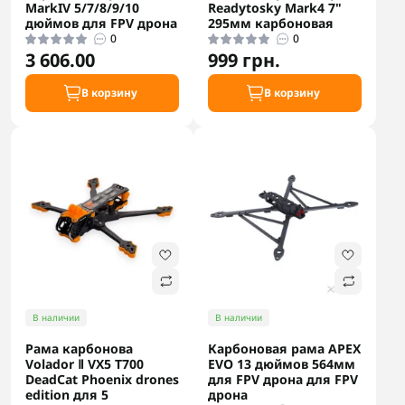
MarkIV 5/7/8/9/10
Readytosky Mark4 7"
дюймов для FPV дрона
295мм карбоновая
0
0
3 606.00
999 грн.
В корзину
В корзину
В наличии
В наличии
Рама карбонова
Карбоновая рама APEX
Volador Ⅱ VX5 T700
EVO 13 дюймов 564мм
DeadСat Phoenix drones
для FPV дрона для FPV
edition для 5
дрона