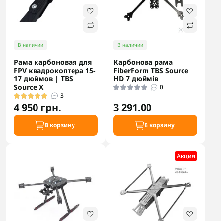
В наличии
В наличии
Рама карбоновая для
Карбонова рама
FPV квадрокоптера 15-
FiberForm TBS Source
17 дюймов | TBS
HD 7 дюймів
Source X
0
3
4 950 грн.
3 291.00
В корзину
В корзину
Акция