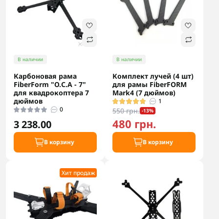
В наличии
В наличии
Карбоновая рама
Комплект лучей (4 шт)
FiberForm "О.С.А - 7"
для рамы FiberFORM
для квадрокоптера 7
Mark4 (7 дюймов)
дюймов
1
0
550 грн.
-13%
480 грн.
3 238.00
В корзину
В корзину
Хит продаж