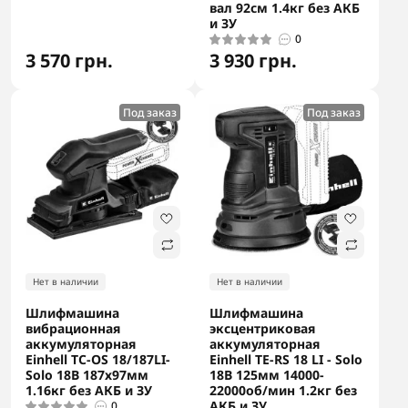
вал 92см 1.4кг без АКБ
и ЗУ
0
3 570 грн.
3 930 грн.
Под заказ
Под заказ
Нет в наличии
Нет в наличии
Шлифмашина
Шлифмашина
вибрационная
эксцентриковая
аккумуляторная
аккумуляторная
Einhell TC-OS 18/187LI-
Einhell TE-RS 18 LI - Solo
Solo 18В 187х97мм
18В 125мм 14000-
1.16кг без АКБ и ЗУ
22000об/мин 1.2кг без
АКБ и ЗУ
0