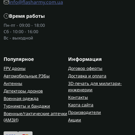
угла рамы или между планками. Для толстой
info@flasharmy.com.ua
ржавчины и грубых сварных швов нужны
аккумуляторные болгарки
, поскольку
Время работы
абразивный круг шлифмашинки не выдержит
Пн-пт - 09:00 - 18:00
такую нагрузку.
Сб - 10:00 - 16:00
Вс - выходной
Виды аккумуляторных
шлифмашинок
Популярное
Информация
Аккумуляторная шлифмашинка бывает разных
типов:
FPV дроны
Договор оферты
Автомобильные РЭБы
Доставка и оплата
Орбитальная (эксцентриковая)
— подошва
Антенны
3D-печать для милитари-
вибрирует одновременно с вращением. Для
инженерии
Детекторы дронов
чистого финишного шлифования;
Контакты
Военная одежда
Угловая
— использует шлифовальные или
Карта сайта
Турникеты и бандажи
отрезные круги. Для грубой зачистки,
Производители
Военные/тактические аптечки
обработки металла и камня;
(AMЗИ)
Акции
Вибрационная (плоскошлифовальная)
—
мелкие колебания прямоугольной подошвы.