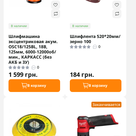
В наличии
В наличии
Шлифмашина
Шлифлента 520*20мм/
эксцентриковая акум.
зерно 100
OSC18/125BL, 18В,
0
125мм, 6000-12000об/
мин., КАРКАСС (без
АКБ и ЗУ)
0
1 599 грн.
184 грн.
В корзину
В корзину
Заканчивается