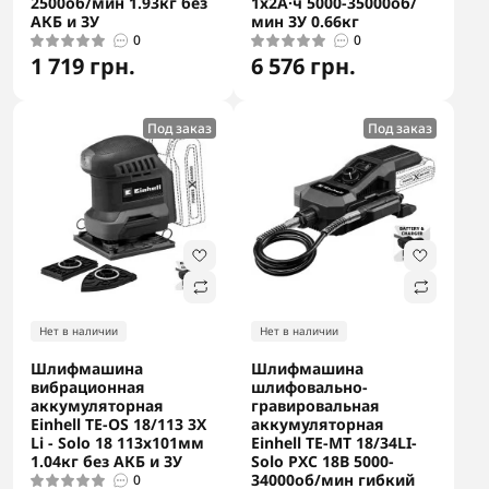
2500об/мин 1.93кг без
1х2А·ч 5000-35000об/
АКБ и ЗУ
мин ЗУ 0.66кг
0
0
1 719 грн.
6 576 грн.
Под заказ
Под заказ
Нет в наличии
Нет в наличии
Шлифмашина
Шлифмашина
вибрационная
шлифовально-
аккумуляторная
гравировальная
Einhell TE-OS 18/113 3X
аккумуляторная
Li - Solo 18 113х101мм
Einhell TE-MT 18/34LI-
1.04кг без АКБ и ЗУ
Solo PXC 18В 5000-
34000об/мин гибкий
0