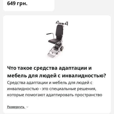
649 грн.
Что такое средства адаптации и
мебель для людей с инвалидностью?
Средства адаптации и мебель для людей с
инвалидностью - это специальные решения,
которые помогают адаптировать пространство
под реальные физические возможности
человека. После ранений или тяжелых
Развернуть
заболеваний, с которыми часто сталкиваются