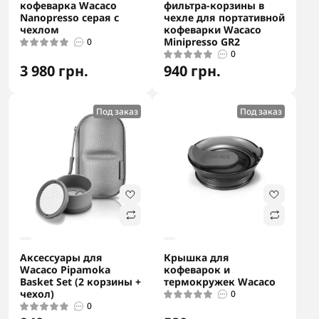
кофеварка Wacaco
фильтра-корзины в
Nanopresso серая с
чехле для портативной
чехлом
кофеварки Wacaco
Minipresso GR2
0
0
3 980 грн.
940 грн.
Под заказ
Под заказ
Аксессуары для
Крышка для
Wacaco Pipamoka
кофеварок и
Basket Set (2 корзины +
термокружек Wacaco
чехол)
0
0