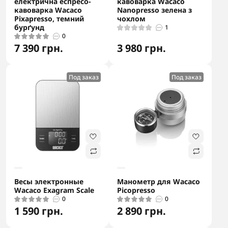
електрична еспресо-
кавоварка Wacaco
кавоварка Wacaco
Nanopresso зелена з
Pixapresso, темний
чохлом
бурґунд
1
0
7 390 грн.
3 980 грн.
Под заказ
Под заказ
Весы электронные
Манометр для Wacaco
Wacaco Exagram Scale
Picopresso
0
0
1 590 грн.
2 890 грн.