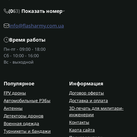
при минимальных ресурсах.
(0
6
3)
Показать номер
Виды портативных кофеварок
Существует несколько типов:
info@flasharmy.com.ua
Мини-кофеварка
- самый компактный
Время работы
вариант, подходит для одного напитка.
Пн-пт - 09:00 - 18:00
Кофеварка туристическая
с ручным насосом -
Сб - 10:00 - 16:00
идеальна для тех, кто ценит автономность.
Вс - выходной
Газовая кофеварка походная
- стабильная и
быстрая, подходит для приготовления
нескольких порций и требует нагрева.
Популярное
Информация
Электрическая портативная кофеварка
- для
FPV дроны
Договор оферты
тех, у кого есть доступ к зарядной станции,
Автомобильные РЭБы
Доставка и оплата
генератору или автомобилю.
Антенны
3D-печать для милитари-
инженерии
Большинство моделей сочетают удобство,
Детекторы дронов
Контакты
экономичность и универсальность, позволяя
Военная одежда
Карта сайта
насладиться качественным кофе даже вдали от
Турникеты и бандажи