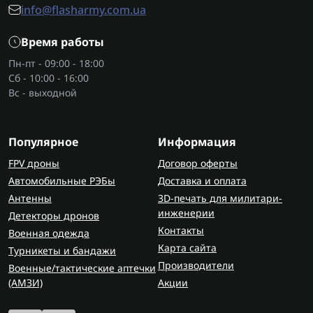
в музеях и выставочных залах;
info@flasharmy.com.ua
в бизнесе для презентаций и демонстраций;
в квартире или частном пространстве для
Время работы
интерактивных развлечений.
Пн-пт - 09:00 - 18:00
Сб - 10:00 - 16:00
Интерактивная стена чаще используется в
Вс - выходной
учебных аудиториях и презентационных зонах,
где требуется работа с большим визуальным
полем.
Популярное
Информация
Преимущества проекционных
FPV дроны
Договор оферты
решений
Автомобильные РЭБы
Доставка и оплата
Антенны
3D-печать для милитари-
В отличие от классических экранов,
инженерии
Детекторы дронов
интерактивный пол меняет сам формат
Контакты
Военная одежда
взаимодействия. Пользователь движется в
Карта сайта
Турникеты и бандажи
пространстве и работает не только с
Производители
Военные/тактические аптечки
поверхностью дисплея.
(AMЗИ)
Акции
Основные преимущества: