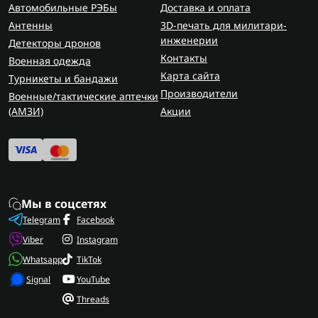
Анализатор грунта имеет ряд важных
Автомобильные РЭБы
Доставка и оплата
преимуществ, которые делают его
Антенны
3D-печать для милитари-
незаменимымим инструментом для работы с
инженерии
Детекторы дронов
землей:
Контакты
Военная одежда
Карта сайта
Турникеты и бандажи
быстрый анализ;
Производители
Военные/тактические аптечки
точность данных;
(AMЗИ)
Акции
оптимизация затрат;
удобство использования;
глубинный анализ слоев почвы.
Особенности лицензий для
анализаторов почвы
Мы в соцсетях
Нюансы лицензий заключаются в том, что без
Telegram
Facebook
них большинство современных сканеров
Viber
Instagram
работают ограниченно или вообще не
Whatsapp
TikTok
предоставляют полного функционала.
Signal
YouTube
Существуют разные типы лицензий для техники
Threads
как анализатор почвы, которые отличаются