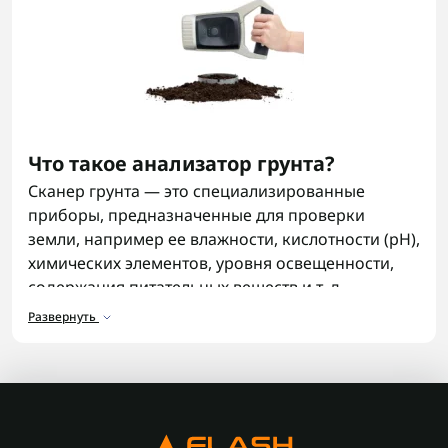
Что такое анализатор грунта?
Сканер грунта — это специализированные
приборы, предназначенные для проверки
земли, например ее влажности, кислотности (pH),
химических элементов, уровня освещенности,
содержания питательных веществ и т. д.
Развернуть
Анализатор грунта помогает оценить состояние
почвы перед посадкой растений, повысить
урожайность и правильно подобрать удобрения.
Современная
электроника
может быть как
простыми ручными устройствами, так и
профессиональными инструментами для