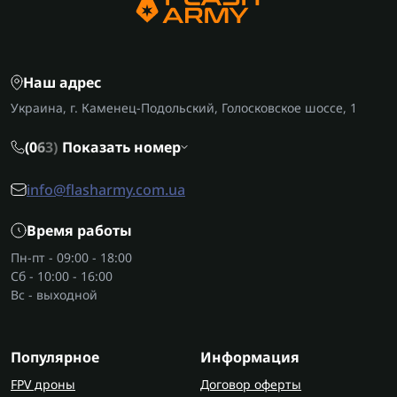
точного анализа.
Для чего используется анализатор
Наш адрес
грунта?
Украина, г. Каменец-Подольский, Голосковское шоссе, 1
Сканер грунта помогает правильно подобрать
удобрения, контролировать состояние почвы на
(0
6
3)
Показать номер
разных глубинах и, соответственно, повышать
эффективность выращивания культур. Его также
info@flasharmy.com.ua
используют для анализа состояния растений,
листьев и кормовых материалов в сельском
Время работы
хозяйстве.
Пн-пт - 09:00 - 18:00
Наиболее передовые модели сотрудничают с
Сб - 10:00 - 16:00
робототехникой
, предлагая большую
Вс - выходной
автономность и закладывая основы
дальнейшего развития агротехнологий.
Популярное
Информация
Преимущества анализаторов почвы
FPV дроны
Договор оферты