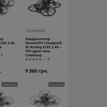
Нет в наличии
ер
Квадрокоптер
LRS 2.4G -
DarwinFPV CineApe25
я
4S Analog ELRS 2.4G –
FPV дрон типа
Cinewoop
0
0
.
9 360 грн.
Под заказ
Под заказ