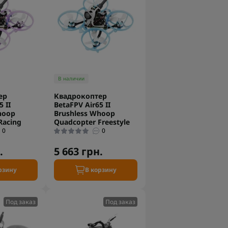
В наличии
ер
Квадрокоптер
 II
BetaFPV Air65 II
hoop
Brushless Whoop
Racing
Quadcopter Freestyle
0
0
.
5 663 грн.
рзину
В корзину
Под заказ
Под заказ