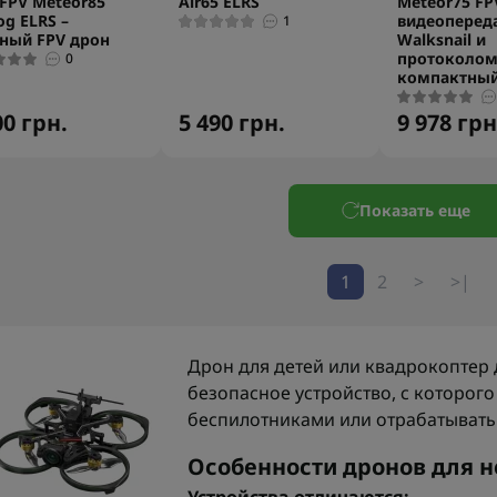
FPV Meteor85
Air65 ELRS
Meteor75 FP
og ELRS –
видеоперед
1
ный FPV дрон
Walksnail и
протоколом
0
компактный
00 грн.
5 490 грн.
9 978 грн
Показать еще
1
2
>
>|
Дрон для детей или квадрокоптер
безопасное устройство, с которого
беспилотниками или отрабатывать
Особенности дронов для н
Устройства отличаются: