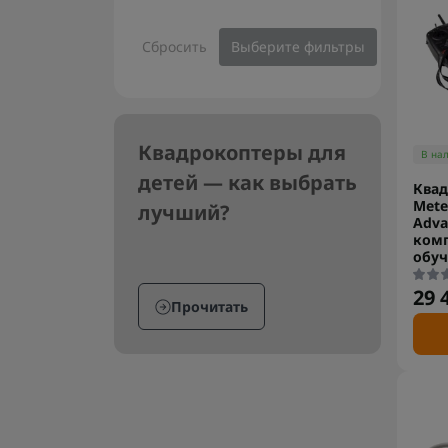
Сбросить
Выберите фильтры
Квадрокоптеры для
В на
детей — как выбрать
Квад
Mete
лучший?
Adva
комп
обуч
29 
Прочитать