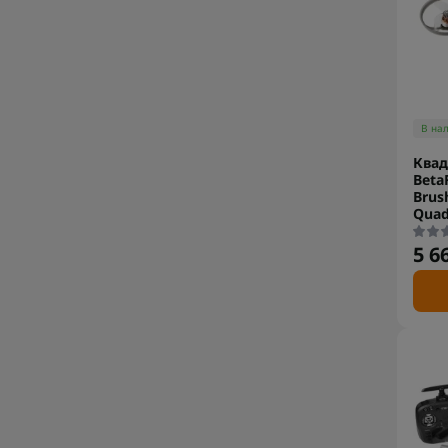
В на
Квад
BetaF
Brus
Quad
5 6