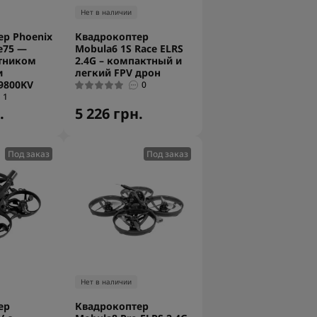
Нет в наличии
р Phoenix
Квадрокоптер
e75 —
Mobula6 1S Race ELRS
ётником
2.4G – компактный и
и
легкий FPV дрон
9800KV
0
1
.
5 226 грн.
Под заказ
Под заказ
Нет в наличии
ер
Квадрокоптер