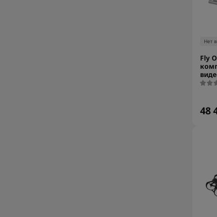
Нет 
Fly 
комп
виде
48 