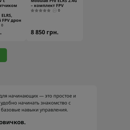
V с
Mobula8 Pro ELRS 2.4G
атчиком
– комплект FPV
0
 ELRS,
 FPV дрон
0
.
8 850 грн.
 для начинающих — это простое и
 удобно начинать знакомство с
 базовые навыки управления.
овичков.