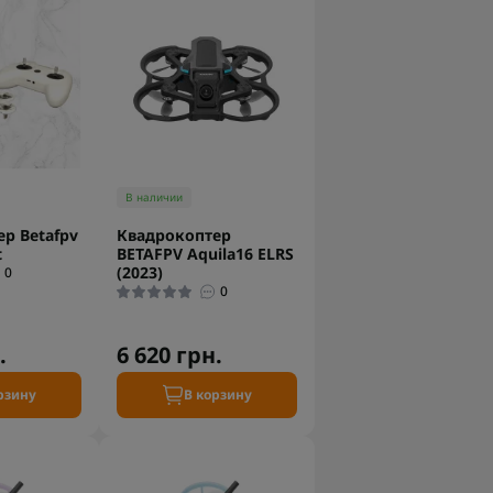
В наличии
р Betafpv
Квадрокоптер
t
BETAFPV Aquila16 ELRS
(2023)
0
0
.
6 620 грн.
рзину
В корзину