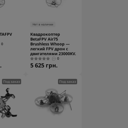
Нет в наличии
ETAFPV
Квадрокоптер
BetaFPV Air75
Brushless Whoop —
0
легкий FPV дрон с
двигателями 23000KV.
0
.
5 625 грн.
Под заказ
Под заказ