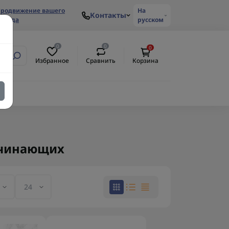
родвижение вашего
На
Контакты
ренда
русском
0
0
0
Избранное
Сравнить
Корзина
ачинающих