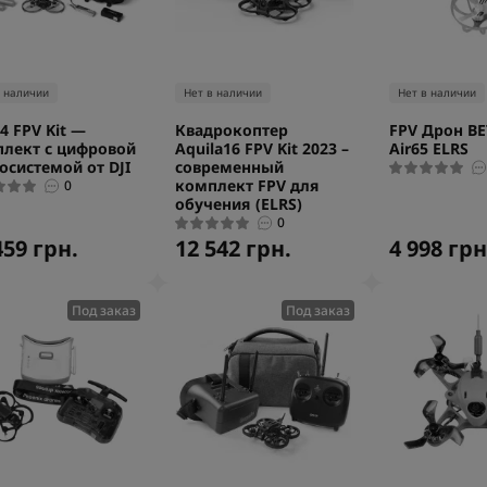
в наличии
Нет в наличии
Нет в наличии
О4 FPV Kit —
Квадрокоптер
FPV Дрон B
лект с цифровой
Aquila16 FPV Kit 2023 –
Air65 ELRS
осистемой от DJI
современный
комплект FPV для
0
обучения (ELRS)
0
459 грн.
12 542 грн.
4 998 грн
Под заказ
Под заказ