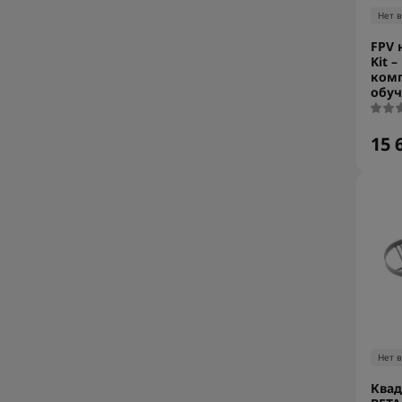
Нет 
FPV 
Kit 
комп
обуч
15 
Нет 
Квад