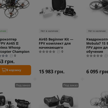
личии
Нет в наличии
Нет в наличии
рокоптер
Air65 Beginner Kit —
Квадрокопт
PV Air65 II
FPV комплект для
Mobula7 1S E
hless Whoop
начинающего
FPV дрон дл
copter Champion
обучения
0
0
63 грн.
В корзину
15 983 грн.
6 095 грн
Под заказ
Под заказ