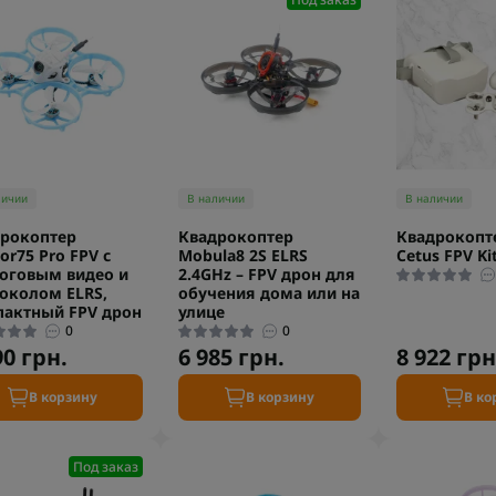
личии
В наличии
В наличии
рокоптер
Квадрокоптер
Квадрокопте
or75 Pro FPV с
Mobula8 2S ELRS
Cetus FPV Ki
оговым видео и
2.4GHz – FPV дрон для
околом ELRS,
обучения дома или на
актный FPV дрон
улице
0
0
90 грн.
6 985 грн.
8 922 грн
В корзину
В корзину
В ко
Под заказ