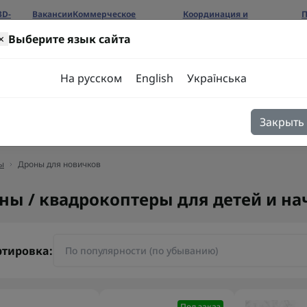
3D-
Вакансии
Коммерческое
Координация и
П
предложение
сотрудничество
б
×
Выберите язык сайта
ров
На русском
English
Українська
Закрыть
я
Блог
Контакты
ы
Дроны для новичков
ны / квадрокоптеры для детей и н
ртировка:
Под заказ