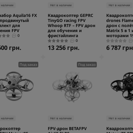
в наличии
Нет в наличии
Нет в наличии
набор Aquila16 FX
Квадрокоптер GEPRC
Квадрокопте
– продвинутый
TinyGO racing FPV
drones Flam
лект для
Whoop RTF – FPV дрон
дрон с пол
ения FPV
для обучения и
Matrix 5 в 1 
фристайлинга
моторами 1
0
0
600 грн.
13 256 грн.
6 787 грн
Под заказ
Под заказ
в наличии
Нет в наличии
Нет в наличии
рокоптер
FPV-дрон BETAFPV
Квадрокопт