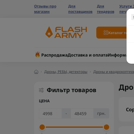
Отзывы про
Для
Для
Услуги 
магазин
поставщиков
тендеров
печати
Каталог това
Распродажа
Доставка и оплата
Информаци
Дроны, РЕБЫ, детекторы
Дроны и квадрокоптер
Дро
Фильтр товаров
ЦЕНА
Со
-
грн.