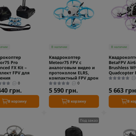
личии
В наличии
В наличии
рокоптер
Квадрокоптер
Квадрокопт
or75 Pro
Meteor75 FPV с
BetaFPV Air65
nced FX Kit –
аналоговым видео и
Brushless W
лект FPV для
протоколом ELRS,
Quadcopter 
ения
компактный FPV дрон
0
0
440 грн.
5 590 грн.
5 663 грн
В корзину
В корзину
В ко
Под заказ