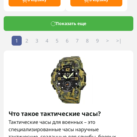
Показать еще
1
2
3
4
5
6
7
8
9
>
>|
Что такое тактические часы?
Тактические часы для военных – это
специализированные часы наручные
тактические, созданные для службы, боевых