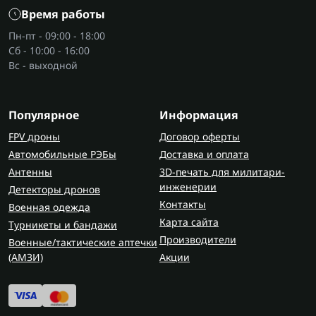
акцентом на простоту и выносливость.
Время работы
Часы-навигаторы
– с GPS, компасом,
альтиметром, полезные для армии и
Пн-пт - 09:00 - 18:00
Сб - 10:00 - 16:00
выживания в полевых условиях.
Вс - выходной
Водолазные модели
– выдерживают большую
глубину, обеспечивая водостойкость и
герметичность.
Популярное
Информация
Преимущества тактических часов
FPV дроны
Договор оферты
повышенная прочность корпуса;
Автомобильные РЭБы
Доставка и оплата
точность работы в любых условиях;
Антенны
3D-печать для милитари-
долгий ресурс батареи или аккумулятора;
инженерии
Детекторы дронов
дополнительные функции – от секундомера до
Контакты
Военная одежда
компаса и барометра;
Карта сайта
Турникеты и бандажи
стойкость к влаге, пыли и ударам;
Производители
Военные/тактические аптечки
камуфляжные или тактические цвета, которые
(AMЗИ)
Акции
гармонично вписываются в экипировку.
Как выбрать тактические часы?