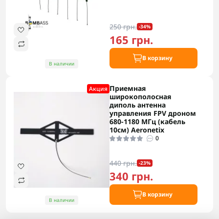
250 грн.
-34%
165 грн.
В корзину
В наличии
Приемная
Акция
широкополосная
диполь антенна
управления FPV дроном
680-1180 МГц (кабель
10см) Aeronetix
0
440 грн.
-23%
340 грн.
В корзину
В наличии