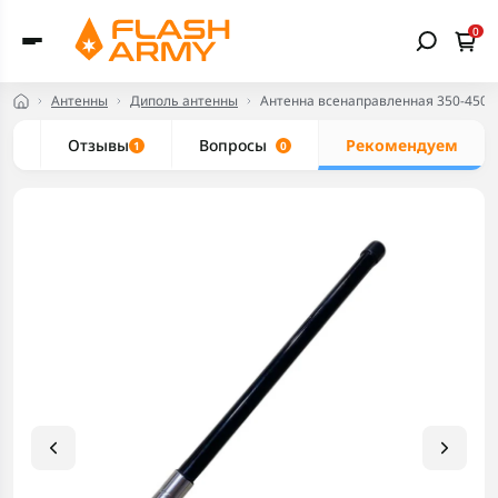
0
Антенны
Диполь антенны
Антенна всенаправленная 350-450 
ие
Отзывы
Вопросы
Рекомендуем
1
0