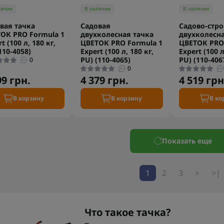
личии
В наличии
В наличии
вая тачка
Садовая
Садово-стро
ОК PRO Formula 1
двухколесная тачка
двухколесна
t (100 л, 180 кг,
ЦВЕТОК PRO Formula 1
ЦВЕТОК PRO 
110-4058)
Expert (100 л, 180 кг,
Expert (100 л
PU) (110-4065)
PU) (110-406
0
0
99 грн.
4 379 грн.
4 519 грн
В корзину
В корзину
В ко
Показать еще
1
2
3
>
>|
Что такое тачка?