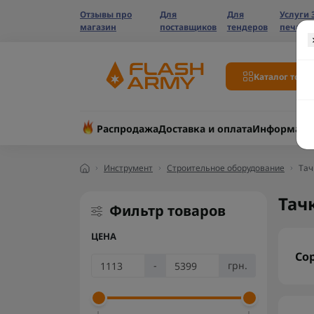
Отзывы про
Для
Для
Услуги 
магазин
поставщиков
тендеров
печати
Каталог това
Распродажа
Доставка и оплата
Информаци
Инструмент
Строительное оборудование
Тач
Тач
Фильтр товаров
ЦЕНА
Со
-
грн.