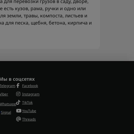
а для перевозки грузов в саду, дворе,
е есть кузов, рама, ручки и одно или
ля земли, травы, компоста, листьев и
а для песка, щебня, бетона, кирпича и
и?
груз нужно не носить в руках, а быстро
м, двором или местом ремонта. В саду
подсыпают грунт, разносят мульчу и
в
садовые измельчители
помогают
Мы в соцсетях
е перевозит готовую массу к компосту
Telegram
Facebook
Viber
Instagram
яет перевозить?
TikTok
Whatsapp
еревозки сыпучих, тяжелых и объемных
YouTube
Signal
емент, дрова, плитку, листья, рассаду,
Threads
Для полива в том же хозяйстве
ачка закрывает другую часть работы —