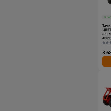
В на
Тачк
ЦВЕ
(90 л
4089
3 6