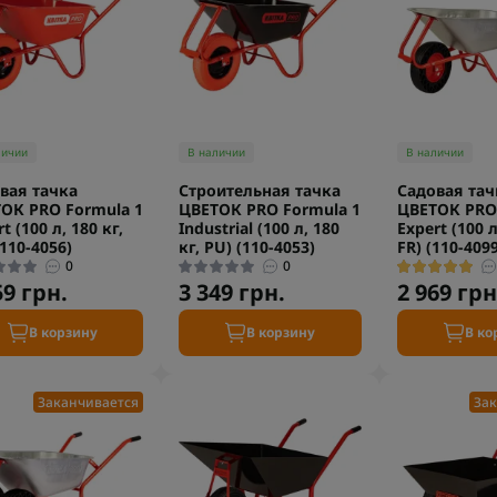
личии
В наличии
В наличии
вая тачка
Строительная тачка
Садовая тач
ОК PRO Formula 1
ЦВЕТОК PRO Formula 1
ЦВЕТОК PRO 
t (100 л, 180 кг,
Industrial (100 л, 180
Expert (100 л
(110-4056)
кг, PU) (110-4053)
FR) (110-4099
0
0
59 грн.
3 349 грн.
2 969 грн
В корзину
В корзину
В ко
Заканчивается
Зак