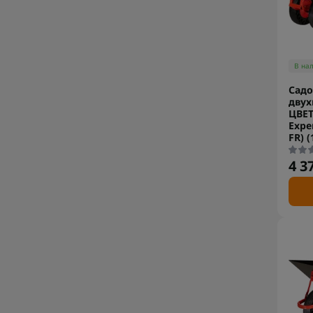
В на
Садо
двух
ЦВЕТ
Exper
FR) (
4 3