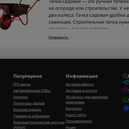
Тачка садовая — это ручная тележк
на огороде или строительстве. У не
два колеса. Тачка садовая удобна д
саженцев. Строительная тачка нужн
мешков с сухими смесями.
Развернуть
Для чего используют тачк
Тачка садовая используется, когда 
перевезти между грядками, складо
ими вывозят ветки после обрезки, 
удобрения. После чистки деревье
Популярное
Информация
уменьшить объем веток, а тачка уж
или хозяйственной зоне.
FPV дроны
Договор оферты
Автомобильные РЭБы
Доставка и оплата
Какие грузы тачка позвол
Антенны
3D-печать для милитари-
инженерии
Тачка садовая используется для п
Детекторы дронов
Контакты
Военная одежда
материалов: земля, песок, гравий, ц
Карта сайта
Турникеты и бандажи
инструмент и строительный мусор. 
Производители
Военные/тактические аптечки
понадобятся
садовые шланги
, а т
(AMЗИ)
Акции