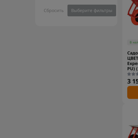
Сбросить
Выберите фильтры
В на
Садо
ЦВЕТ
Exper
PU) 
3 1