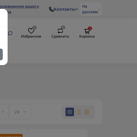
родвижение вашего
На
Контакты
ренда
русском
0
0
0
Избранное
Сравнить
Корзина
анчивается