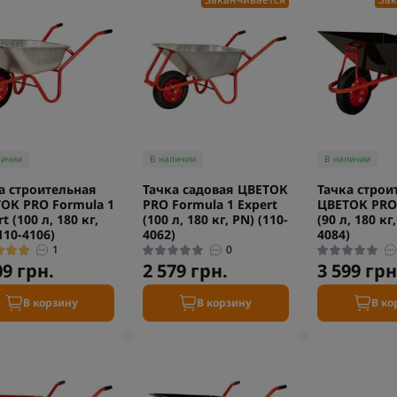
личии
В наличии
В наличии
а строительная
Тачка садовая ЦВЕТОК
Тачка строи
ОК PRO Formula 1
PRO Formula 1 Expert
ЦВЕТОК PRO
t (100 л, 180 кг,
(100 л, 180 кг, PN) (110-
(90 л, 180 кг,
110-4106)
4062)
4084)
1
0
09 грн.
2 579 грн.
3 599 грн
В корзину
В корзину
В ко