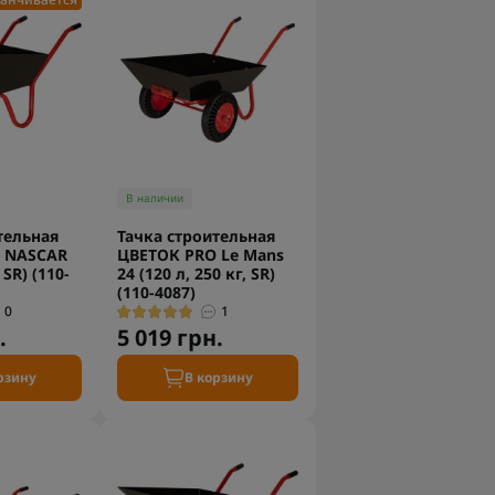
В наличии
тельная
Тачка строительная
 NASCAR
ЦВЕТОК PRO Le Mans
 SR) (110-
24 (120 л, 250 кг, SR)
(110-4087)
0
1
.
5 019 грн.
рзину
В корзину