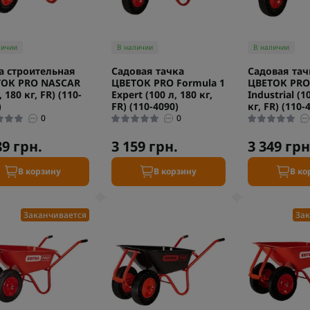
личии
В наличии
В наличии
а строительная
Садовая тачка
Садовая тач
ТОК PRO NASCAR
ЦВЕТОК PRO Formula 1
ЦВЕТОК PRO 
, 180 кг, FR) (110-
Expert (100 л, 180 кг,
Industrial (1
)
FR) (110-4090)
кг, FR) (110-
0
0
89 грн.
3 159 грн.
3 349 грн
В корзину
В корзину
В ко
Заканчивается
Зак