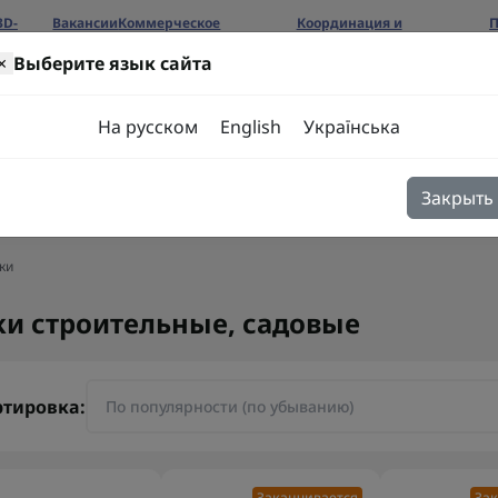
3D-
Вакансии
Коммерческое
Координация и
П
предложение
сотрудничество
б
×
Выберите язык сайта
ров
На русском
English
Українська
Закрыть
я
Блог
Контакты
ки
ки строительные, садовые
ртировка:
Заканчивается
Зак