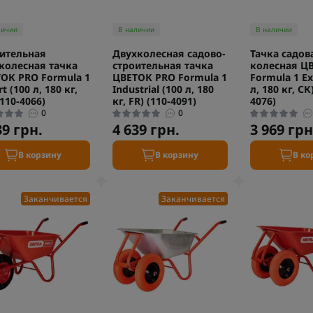
личии
В наличии
В наличии
ительная
Двухколесная садово-
Тачка садова
колесная тачка
строительная тачка
колесная Ц
ОК PRO Formula 1
ЦВЕТОК PRO Formula 1
Formula 1 Ex
t (100 л, 180 кг,
Industrial (100 л, 180
л, 180 кг, СК
(110-4066)
кг, FR) (110-4091)
4076)
0
0
39 грн.
4 639 грн.
3 969 грн
В корзину
В корзину
В ко
Заканчивается
Заканчивается