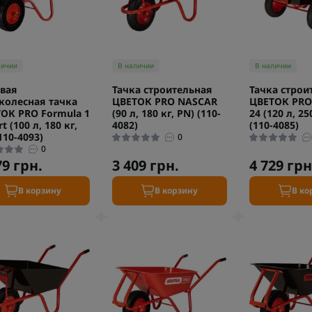
личии
В наличии
В наличии
вая
Тачка строительная
Тачка строи
колесная тачка
ЦВЕТОК PRO NASCAR
ЦВЕТОК PRO
ОК PRO Formula 1
(90 л, 180 кг, PN) (110-
24 (120 л, 25
t (100 л, 180 кг,
4082)
(110-4085)
110-4093)
0
0
79 грн.
3 409 грн.
4 729 грн
В корзину
В корзину
В ко