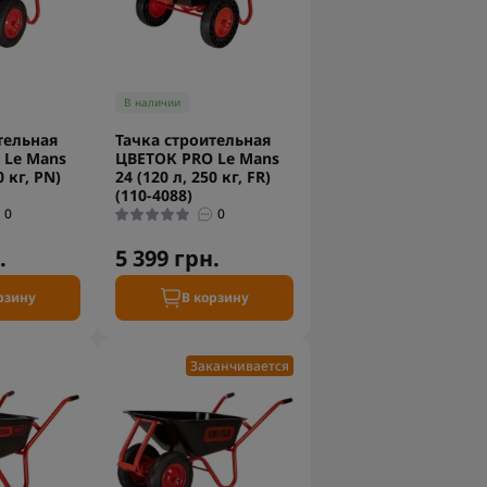
В наличии
тельная
Тачка строительная
 Le Mans
ЦВЕТОК PRO Le Mans
0 кг, PN)
24 (120 л, 250 кг, FR)
(110-4088)
0
0
.
5 399 грн.
рзину
В корзину
Заканчивается