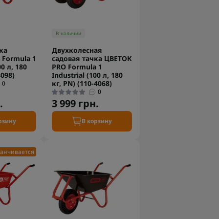
В наличии
ка
Двухколесная
Formula 1
садовая тачка ЦВЕТОК
00 л, 180
PRO Formula 1
4098)
Industrial (100 л, 180
кг, PN) (110-4068)
0
0
.
3 999 грн.
рзину
В корзину
анчивается