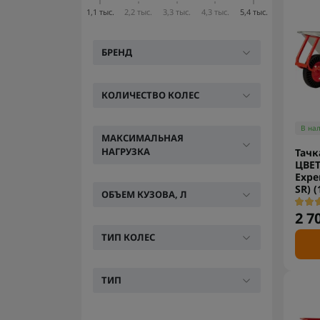
1,1 тыс.
2,2 тыс.
3,3 тыс.
4,3 тыс.
5,4 тыс.
БРЕНД
КОЛИЧЕСТВО КОЛЕС
В на
МАКСИМАЛЬНАЯ
НАГРУЗКА
Тачк
ЦВЕТ
Exper
SR) (
ОБЪЕМ КУЗОВА, Л
2 7
ТИП КОЛЕС
ТИП