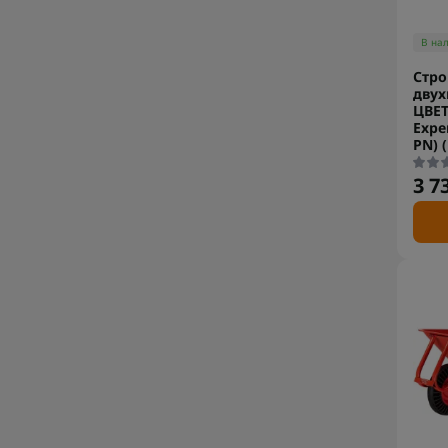
В на
Стро
двух
ЦВЕТ
Exper
PN) 
3 7