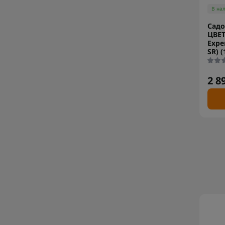
В на
Садо
ЦВЕТ
Exper
SR) (
2 8