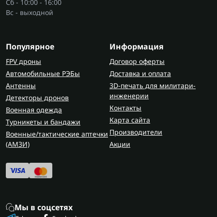
Сб - 10:00 - 16:00
сверлильные станки
.
Вс - выходной
Виды рейсмусов
Настольные модели компактные, их берут для
Популярное
Информация
гаража, небольшой мастерской и
периодической работы. Стационарные рейсмусы
FPV дроны
Договор оферты
тяжелее, имеют более жесткий стол и спокойнее
Автомобильные РЭБы
Доставка и оплата
работают с длинными досками.
Антенны
3D-печать для милитари-
Комбинированные станки соединяют фуганок и
инженерии
Детекторы дронов
рейсмус, если места мало.
Контакты
Военная одежда
Карта сайта
Турникеты и бандажи
Особенности и преимущества
Производители
Военные/тактические аптечки
рейсмусов
(AMЗИ)
Акции
Для выбора важны конкретные параметры:
Ширина строгания
— часто 250–330 мм;
Глубина съема
— до 2–3 мм за проход;
Мощность двигателя
— влияет на твердую
Мы в соцсетях
древесину;