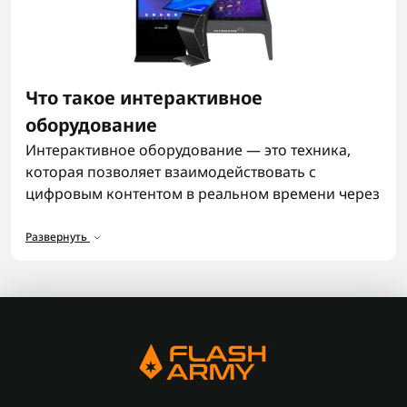
Что такое интерактивное
оборудование
Интерактивное оборудование — это техника,
которая позволяет взаимодействовать с
цифровым контентом в реальном времени через
касание, стилус, жесты или подключённые
устройства управления. По сути, это сочетание
Развернуть
дисплея, сенсорных технологий и программного
обеспечения, которое обеспечивает быструю
работу с информацией без сложных
интерфейсов.
Такие решения используют для демонстрации
материалов, обучения, анализа данных и
командного взаимодействия. В составе