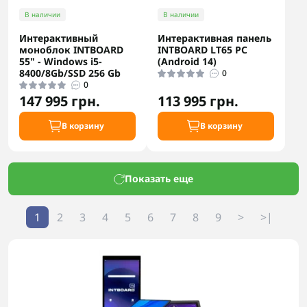
В наличии
В наличии
Интерактивный
Интерактивная панель
моноблок INTBOARD
INTBOARD LT65 PC
55" - Windows i5-
(Android 14)
8400/8Gb/SSD 256 Gb
0
0
147 995 грн.
113 995 грн.
В корзину
В корзину
Показать еще
1
2
3
4
5
6
7
8
9
>
>|