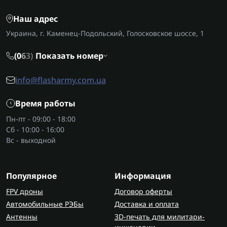
современных систем часто применяется
Наш адрес
электроника
, которая обеспечивает стабильную
Украина, г. Каменец-Подольский, Голосковское шоссе, 1
работу и подключение устройств.
Какие задачи решает интерактивное
(0
6
3)
Показать номер
оборудование
info@flasharmy.com.ua
Такие решения упрощают работу с контентом и
позволяют:
Время работы
быстро демонстрировать материалы;
Пн-пт - 09:00 - 18:00
Сб - 10:00 - 16:00
организовывать совместную работу в
Вс - выходной
реальном времени;
снижать зависимость от дополнительных
устройств.
Популярное
Информация
В некоторых случаях интерактивное
FPV дроны
Договор оферты
оборудование может дополняться
мониторами
Автомобильные РЭБы
Доставка и оплата
для вывода информации или дублирования
Антенны
3D-печать для милитари-
контента.