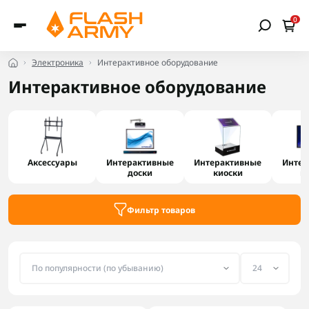
0
Электроника
Интерактивное оборудование
Интерактивное оборудование
Аксессуары
Интерактивные
Интерактивные
Интер
доски
киоски
п
Фильтр товаров