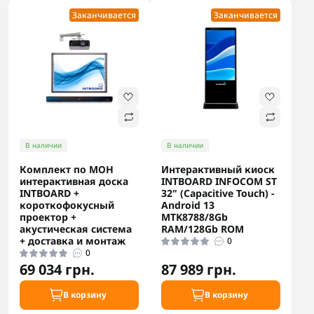
Заканчивается
Заканчивается
В наличии
В наличии
Комплект по МОН
Интерактивный киоск
интерактивная доска
INTBOARD INFOCOM ST
INTBOARD +
32" (Capacitive Touch) -
короткофокусный
Android 13
проектор +
MTK8788/8Gb
акустическая система
RAM/128Gb ROM
+ доставка и монтаж
0
0
69 034 грн.
87 989 грн.
В корзину
В корзину