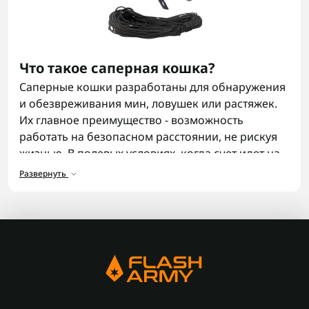
Что такое саперная кошка?
Саперные кошки разработаны для обнаружения
и обезвреживания мин, ловушек или растяжек.
Их главное преимущество - возможность
работать на безопасном расстоянии, не рискуя
жизнью. В полевых условиях, когда счет идет на
секунды, крюк кошка - это средство выживания.
Развернуть
В каталоге представлены модели, проверенные
военными и саперами, которые ценят
эффективность и надежность в каждом
движении. Также представлены другие виды
военного снаряжения
, которые могут
пригодиться.
Назначение саперной кошки