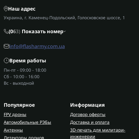
Они созданы для разминирования, расчистки
Наш адрес
проходов, проверки территорий или объектов
Украина, г. Каменец-Подольский, Голосковское шоссе, 1
на наличие взрывчатки. Незаменимы при
проверке дверей, техники, зданий или окопов.
(0
6
3)
Показать номер
Благодаря портативной и легкой конструкции
сапер может быстро достать кошку из
info@flasharmy.com.ua
снаряжения и приступить к работе.
Время работы
Кто применяет саперные крюки и
кошки?
Пн-пт - 09:00 - 18:00
Сб - 10:00 - 16:00
Чаще всего эти инструменты используют
Вс - выходной
военные инженеры, подразделения МЧС, а
также команды гуманитарного разминирования.
Крюки кошки входят в стандартный набор
Популярное
Информация
сапера вместе со шлемом, ремнями для
FPV дроны
Договор оферты
снаряжения и
тепловизионными приборами
для
Автомобильные РЭБы
Доставка и оплата
военных, которые помогают оценить ситуацию в
Антенны
3D-печать для милитари-
темноте или дыму.
инженерии
Детекторы дронов