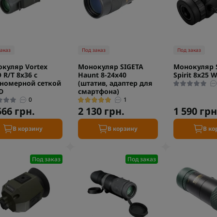
заказ
Под заказ
Под заказ
куляр Vortex
Монокуляр SIGETA
Монокуляр 
 R/T 8x36 с
Haunt 8-24x40
Spirit 8x25 
номерной сеткой
(штатив, адаптер для
D
смартфона)
0
1
566 грн.
2 130 грн.
1 590 грн
В корзину
В корзину
В ко
Под заказ
Под заказ