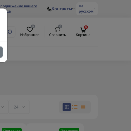
родвижение вашего
На
Контакты
ренда
русском
0
0
0
Избранное
Сравнить
Корзина
Под заказ
Под заказ