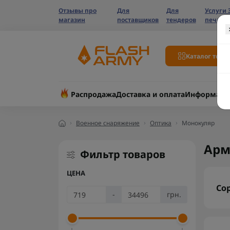
Отзывы про
Для
Для
Услуги 
магазин
поставщиков
тендеров
печати
Каталог това
Распродажа
Доставка и оплата
Информаци
Военное снаряжение
Оптика
Монокуляр
Арм
Фильтр товаров
ЦЕНА
Со
-
грн.