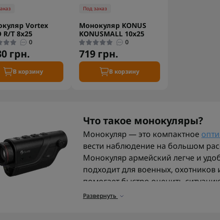
заказ
Под заказ
куляр Vortex
Монокуляр KONUS
 R/T 8x25
KONUSMALL 10x25
0
0
30 грн.
719 грн.
В корзину
В корзину
Что такое монокуляры?
Монокуляр — это компактное
опти
вести наблюдение на большом рас
Монокуляр армейский легче и удо
подходит для военных, охотников 
помогает быстро оценить ситуацию
громоздкого оборудования.
Развернуть
Принцип работы монокул