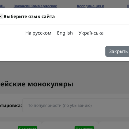
3D-
Вакансии
Коммерческое
Координация и
П
предложение
сотрудничество
б
×
Выберите язык сайта
ров
На русском
English
Українська
Закрыть
я
Блог
Контакты
ейские монокуляры
ртировка:
Под заказ
Под заказ