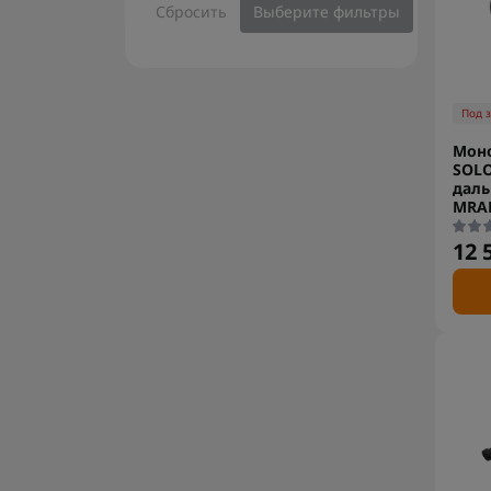
Сбросить
Выберите фильтры
Под 
Моно
SOLO
даль
MRA
12 