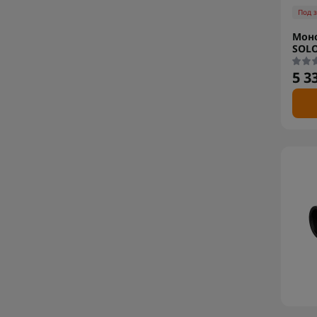
Под 
Моно
SOLO
5 3