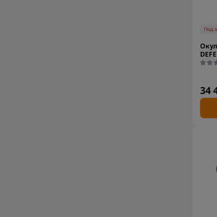
Под 
Окул
DEF
34 