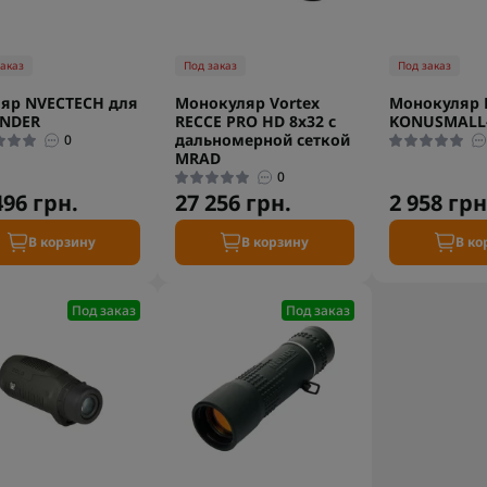
заказ
Под заказ
Под заказ
яр NVECTECH для
Монокуляр Vortex
Монокуляр
ENDER
RECCE PRO HD 8x32 с
KONUSMALL-
дальномерной сеткой
0
MRAD
0
496 грн.
27 256 грн.
2 958 грн
В корзину
В корзину
В ко
Под заказ
Под заказ