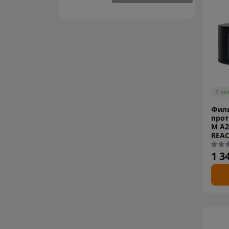
В на
Филь
прот
M А2
REA
1 3