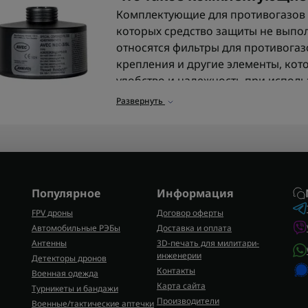
Комплектующие для противогазов -
которых средство защиты не выпо
относятся фильтры для противогазо
крепления и другие элементы, кот
удобство и надежность при исполь
Развернуть
Зачем нужны качественн
противогазов
В полевых условиях любая мелочь 
идет о защите дыхания от газов, д
лишь часть системы. Нужен надежн
Популярное
Информация
уплотнитель, клапаны и крепления 
FPV дроны
Договор оферты
снижается.
Автомобильные РЭБы
Доставка и оплата
Именно поэтому в магазине предс
Антенны
3D-печать для милитари-
инженерии
другие комплектующие для военны
Детекторы дронов
Контакты
Военная одежда
полную герметичность и стабильну
Карта сайта
Турникеты и бандажи
Производители
Основные типы комплекту
Военные/тактические аптечки