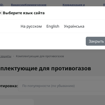
3D-
Вакансии
Коммерческое
Координация и
П
предложение
сотрудничество
б
×
Выберите язык сайта
ров
На русском
English
Українська
Закрыть
я
Блог
Контакты
й защиты
Комплектующие для противогазов
плектующие для противогазов
ртировка: