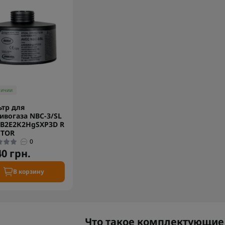
личии
тр для
ивогаза NBC-3/SL
В2Е2К2HgSXP3D R
CTOR
0
40 грн.
В корзину
Что такое комплектующие 