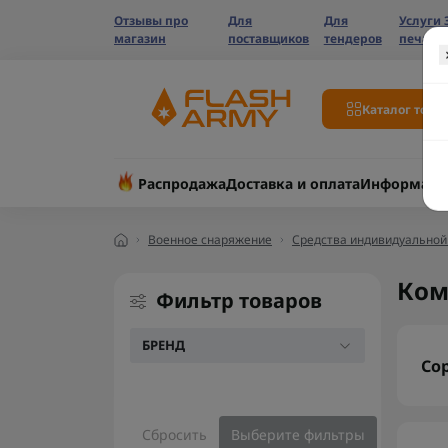
Отзывы про
Для
Для
Услуги 
магазин
поставщиков
тендеров
печати
Каталог това
Распродажа
Доставка и оплата
Информаци
Военное снаряжение
Средства индивидуально
Ком
Фильтр товаров
БРЕНД
Со
Сбросить
Выберите фильтры