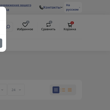
родвижение вашего
На
Контакты
ренда
русском
0
0
0
Избранное
Сравнить
Корзина