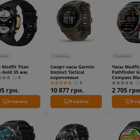
личии
В наличии
В наличии
 Modfit Titan
Смарт-часы Garmin
Часы Modfit
k-Gold 35 мм.
Instinct Tactical
Pathfinder G
коричневые
Compass Bla
0
3
05 грн.
10 877 грн.
2 705 грн
В корзину
В корзину
В ко