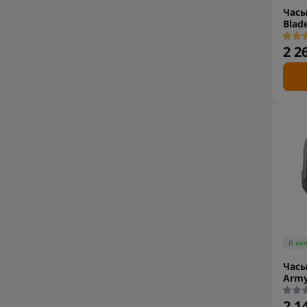
Часы
Blad
2 2
В на
Часы
Army
2 1