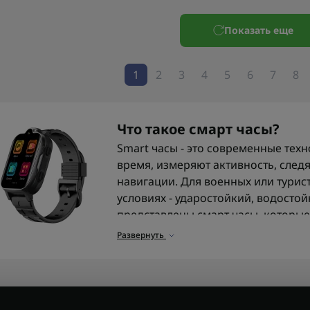
Показать еще
1
2
3
4
5
6
7
8
Что такое смарт часы?
Smart часы - это современные тех
время, измеряют активность, след
навигации. Для военных или тури
условиях - ударостойкий, водостой
представлены смарт часы, которые
службы, спорта или путешествий.
Развернуть
Преимущества смарт-часо
Функциональность
. Измерение 
все под рукой.