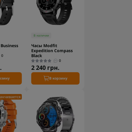
В наличии
 Business
Часы Modfit
Expedition Compass
Black
0
0
.
2 240 грн.
рзину
В корзину
анчивается