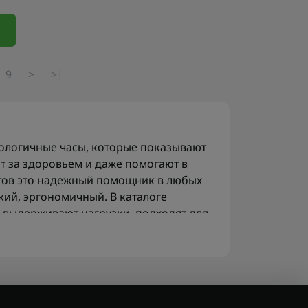
9
>
>|
нологичные часы, которые показывают
ят за здоровьем и даже помогают в
стов это надежный помощник в любых
кий, эргономичный. В каталоге
 выдерживают нагрузки, подходят для
в
пульса, GPS, уведомления, таймеры -