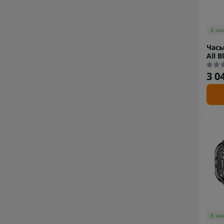
В на
Часы
All B
3 0
В на