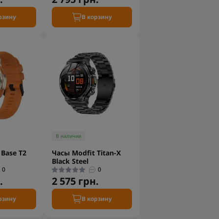
рзину
В корзину
В наличии
 Base T2
Часы Modfit Titan-X
Black Steel
0
0
.
2 575 грн.
рзину
В корзину