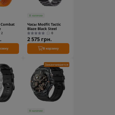
В наличии
 Combat
Часы Modfit Tactic
e
Blaze Black Steel
2
0
.
2 575 грн.
рзину
В корзину
Заканчивается
В наличии