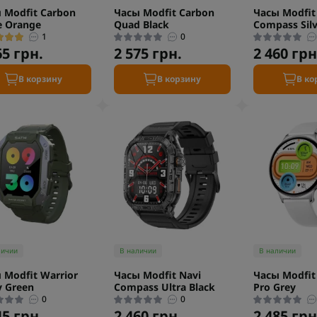
 Modfit Carbon
Часы Modfit Carbon
Часы Modfit
e Orange
Quad Black
Compass Silv
1
0
65 грн.
2 575 грн.
2 460 грн
В корзину
В корзину
В ко
личии
В наличии
В наличии
 Modfit Warrior
Часы Modfit Navi
Часы Modfit
 Green
Compass Ultra Black
Pro Grey
0
0
45 грн.
2 460 грн.
2 485 грн