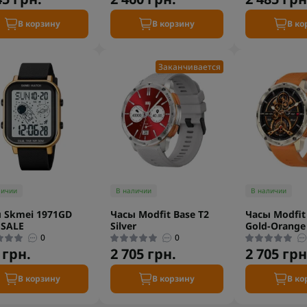
В корзину
В корзину
В ко
Заканчивается
личии
В наличии
В наличии
 Skmei 1971GD
Часы Modfit Base T2
Часы Modfit
 SALE
Silver
Gold-Orange
0
0
 грн.
2 705 грн.
2 705 грн
В корзину
В корзину
В ко