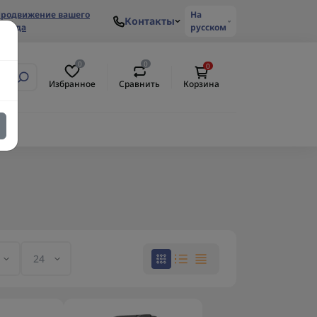
родвижение вашего
На
Контакты
ренда
русском
0
0
0
Избранное
Сравнить
Корзина