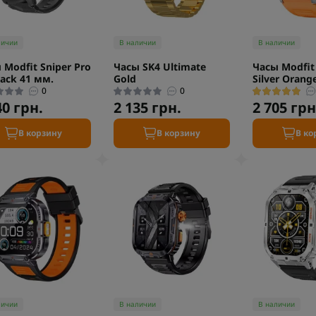
личии
В наличии
В наличии
 Modfit Sniper Pro
Часы SK4 Ultimate
Часы Modfit
lack 41 мм.
Gold
Silver Orang
0
0
40 грн.
2 135 грн.
2 705 грн
В корзину
В корзину
В ко
личии
В наличии
В наличии