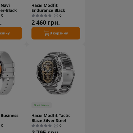
 Navi
Часы Modfit
er-Black
Endurance Black
0
0
.
2 460 грн.
рзину
В корзину
В наличии
 Business
Часы Modfit Tactic
Blaze Silver Steel
0
0
.
2 795 грн.