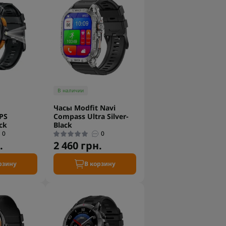
В наличии
Часы Modfit Navi
PS
Compass Ultra Silver-
ck
Black
0
0
.
2 460 грн.
рзину
В корзину