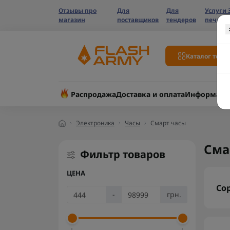
Отзывы про
Для
Для
Услуги 
магазин
поставщиков
тендеров
печати
Каталог това
Распродажа
Доставка и оплата
Информаци
Электроника
Часы
Смарт часы
Сма
Фильтр товаров
ЦЕНА
Со
-
грн.