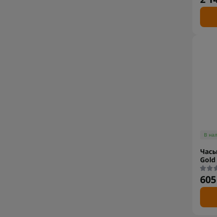
В на
Часы
Gold
605