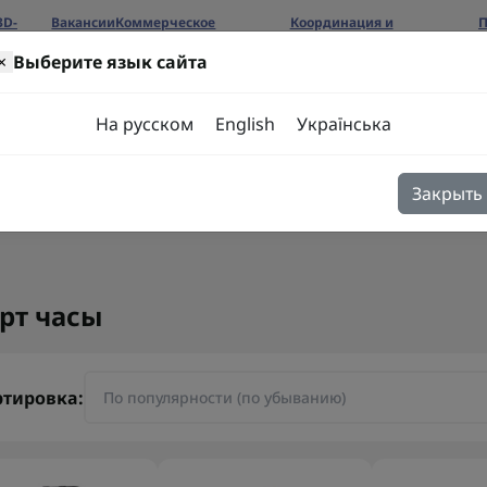
3D-
Вакансии
Коммерческое
Координация и
П
предложение
сотрудничество
б
×
Выберите язык сайта
ров
На русском
English
Українська
Закрыть
я
Блог
Контакты
рт часы
ртировка: