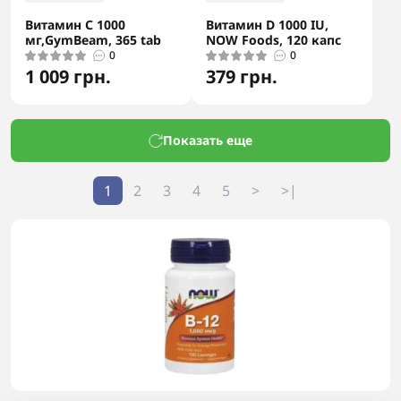
Витамин С 1000
Витамин D 1000 IU,
мг,GymBeam, 365 tab
NOW Foods, 120 капс
0
0
1 009 грн.
379 грн.
Показать еще
1
2
3
4
5
>
>|